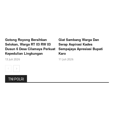
News Week
Magazine PRO
Gotong Royong Bersihkan
Giat Sambang Warga Dan
Selokan, Warga RT 03 RW 03
Serap Aspirasi Kades
Dusun 6 Desa Cilamaya Perkuat
Sempajaya Apresiasi Bupati
Kepedulian Lingkungan
Karo
13 Juli 2026
11 Juli 2026
SUBSCRIBE NOW
TNI POLRI
Company