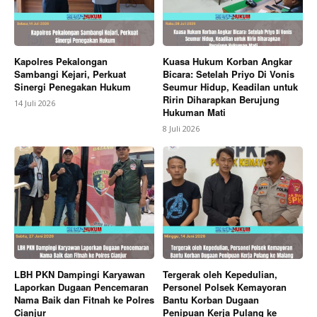
Kapolres Pekalongan
Kuasa Hukum Korban Angkar
Sambangi Kejari, Perkuat
Bicara: Setelah Priyo Di Vonis
Sinergi Penegakan Hukum
Seumur Hidup, Keadilan untuk
Ririn Diharapkan Berujung
14 Juli 2026
Hukuman Mati
8 Juli 2026
LBH PKN Dampingi Karyawan
Tergerak oleh Kepedulian,
Laporkan Dugaan Pencemaran
Personel Polsek Kemayoran
Nama Baik dan Fitnah ke Polres
Bantu Korban Dugaan
Cianjur
Penipuan Kerja Pulang ke