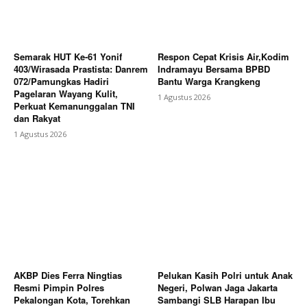
About
Contact us
Subscription Plans
Semarak HUT Ke-61 Yonif
Respon Cepat Krisis Air,Kodim
403/Wirasada Prastista: Danrem
Indramayu Bersama BPBD
My account
072/Pamungkas Hadiri
Bantu Warga Krangkeng
Pagelaran Wayang Kulit,
1 Agustus 2026
Bagikan Artikel
Perkuat Kemanunggalan TNI
dan Rakyat
1 Agustus 2026
Berita Lainnya
Briefing Mingguan Tim POD & COD
JNE Galuhmas Karawang Bahas Evaluasi
Penanganan Paket Prioritas
AKBP Dies Ferra Ningtias
Pelukan Kasih Polri untuk Anak
Resmi Pimpin Polres
Negeri, Polwan Jaga Jakarta
Pekalongan Kota, Torehkan
Sambangi SLB Harapan Ibu