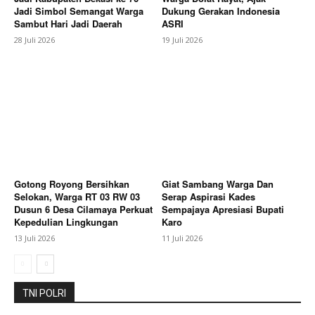
Subscription Plans
Jadi Simbol Semangat Warga
Dukung Gerakan Indonesia
Sambut Hari Jadi Daerah
ASRI
My account
28 Juli 2026
19 Juli 2026
Bagikan Artikel
Berita Lainnya
AWON FC Juara Bhayangkara Cup
2026, Taklukkan Pandawa Lima Lewat Adu Penalti
Dramatis
Gotong Royong Bersihkan
Giat Sambang Warga Dan
Selokan, Warga RT 03 RW 03
Serap Aspirasi Kades
Dusun 6 Desa Cilamaya Perkuat
Sempajaya Apresiasi Bupati
Kepedulian Lingkungan
Karo
13 Juli 2026
11 Juli 2026
TNI POLRI