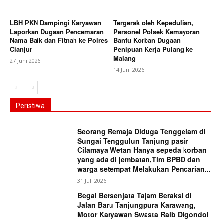
LBH PKN Dampingi Karyawan
Tergerak oleh Kepedulian,
Laporkan Dugaan Pencemaran
Personel Polsek Kemayoran
Nama Baik dan Fitnah ke Polres
Bantu Korban Dugaan
Cianjur
Penipuan Kerja Pulang ke
Malang
27 Juni 2026
14 Juni 2026
Peristiwa
Seorang Remaja Diduga Tenggelam di
Sungai Tenggulun Tanjung pasir
Cilamaya Wetan Hanya sepeda korban
yang ada di jembatan,Tim BPBD dan
warga setempat Melakukan Pencarian...
31 Juli 2026
Begal Bersenjata Tajam Beraksi di
Jalan Baru Tanjungpura Karawang,
Motor Karyawan Swasta Raib Digondol