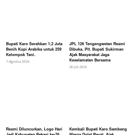
Bupati Karo Serahkan 1,2 Juta
JPL 126 Tengengwetan Resmi
Benih Kopi Arabika untuk 259
Dibuka, Plt. Bupati Sukirman
Kelompok Tani.
Ajak Masyarakat Jaga
Keselamatan Bersama
7 Agustus 2026
28 Juli 2026
SUBSCRIBE NOW
Company
About
Resmi Diluncurkan, Logo Hari
Kembali Bupati Karo Sambang
Contact us
Jadi Kabupaten Bekasi ke-76
Warga Dolat Rayat, Ajak