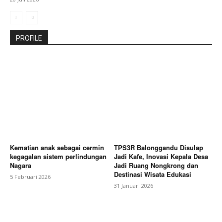
PROFILE
Kematian anak sebagai cermin
TPS3R Balonggandu Disulap
kegagalan sistem perlindungan
Jadi Kafe, Inovasi Kepala Desa
Nagara
Jadi Ruang Nongkrong dan
Destinasi Wisata Edukasi
5 Februari 2026
31 Januari 2026