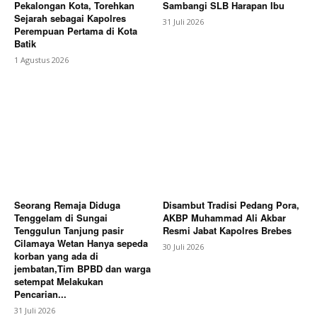
Pekalongan Kota, Torehkan
Sambangi SLB Harapan Ibu
Sejarah sebagai Kapolres
31 Juli 2026
Perempuan Pertama di Kota
Batik
1 Agustus 2026
Seorang Remaja Diduga
Disambut Tradisi Pedang Pora,
Tenggelam di Sungai
AKBP Muhammad Ali Akbar
Tenggulun Tanjung pasir
Resmi Jabat Kapolres Brebes
Cilamaya Wetan Hanya sepeda
30 Juli 2026
korban yang ada di
jembatan,Tim BPBD dan warga
setempat Melakukan
Pencarian...
31 Juli 2026