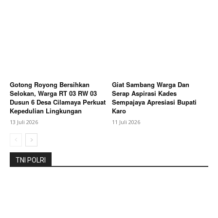
Berita Lainnya
Patroli Sinergitas Tiga Pilar Perkuat
Keamanan Lingkungan, Bangun Peran Aktif Warga
Setono Jaga Kamtibmas
Gotong Royong Bersihkan
Giat Sambang Warga Dan
Selokan, Warga RT 03 RW 03
Serap Aspirasi Kades
Dusun 6 Desa Cilamaya Perkuat
Sempajaya Apresiasi Bupati
Kepedulian Lingkungan
Karo
13 Juli 2026
11 Juli 2026
TNI POLRI