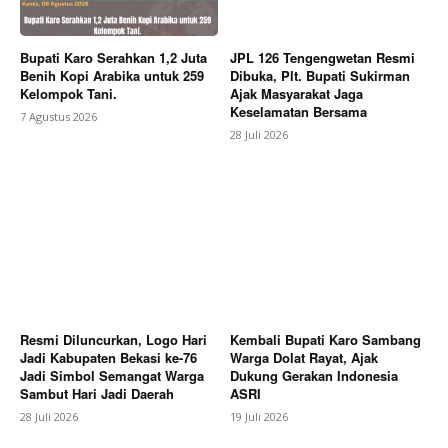
Bupati Karo Serahkan 1,2 Juta
JPL 126 Tengengwetan Resmi
Benih Kopi Arabika untuk 259
Dibuka, Plt. Bupati Sukirman
Kelompok Tani.
Ajak Masyarakat Jaga
SUBSCRIBE NOW
Keselamatan Bersama
7 Agustus 2026
28 Juli 2026
Company
About
Contact us
Subscription Plans
My account
Resmi Diluncurkan, Logo Hari
Kembali Bupati Karo Sambang
Jadi Kabupaten Bekasi ke-76
Warga Dolat Rayat, Ajak
Jadi Simbol Semangat Warga
Dukung Gerakan Indonesia
Bagikan Artikel
Sambut Hari Jadi Daerah
ASRI
28 Juli 2026
19 Juli 2026