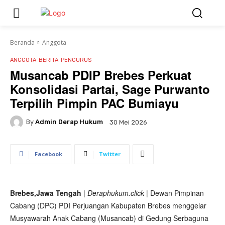
Beranda
Anggota
ANGGOTA
BERITA
PENGURUS
Musancab PDIP Brebes Perkuat
Konsolidasi Partai, Sage Purwanto
Terpilih Pimpin PAC Bumiayu
By
Admin Derap Hukum
30 Mei 2026
Facebook
Twitter
Brebes,Jawa Tengah
| Deraphukum.click |
Dewan Pimpinan
Cabang (DPC) PDI Perjuangan Kabupaten Brebes menggelar
Musyawarah Anak Cabang (Musancab) di Gedung Serbaguna