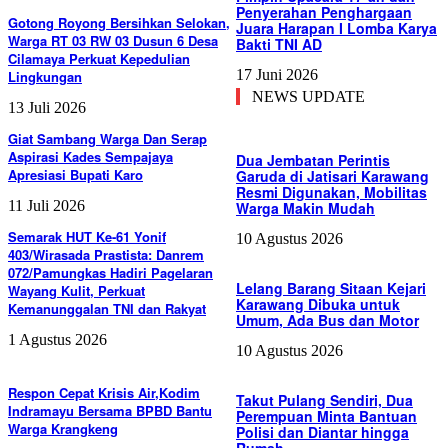
Penyerahan Penghargaan
Gotong Royong Bersihkan Selokan,
Juara Harapan I Lomba Karya
Warga RT 03 RW 03 Dusun 6 Desa
Bakti TNI AD
Cilamaya Perkuat Kepedulian
17 Juni 2026
Lingkungan
NEWS UPDATE
13 Juli 2026
Giat Sambang Warga Dan Serap
Aspirasi Kades Sempajaya
Dua Jembatan Perintis
Apresiasi Bupati Karo
Garuda di Jatisari Karawang
Resmi Digunakan, Mobilitas
11 Juli 2026
Warga Makin Mudah
Semarak HUT Ke-61 Yonif
10 Agustus 2026
403/Wirasada Prastista: Danrem
072/Pamungkas Hadiri Pagelaran
Lelang Barang Sitaan Kejari
Wayang Kulit, Perkuat
Karawang Dibuka untuk
Kemanunggalan TNI dan Rakyat
Umum, Ada Bus dan Motor
1 Agustus 2026
10 Agustus 2026
Respon Cepat Krisis Air,Kodim
Takut Pulang Sendiri, Dua
Indramayu Bersama BPBD Bantu
Perempuan Minta Bantuan
Warga Krangkeng
Polisi dan Diantar hingga