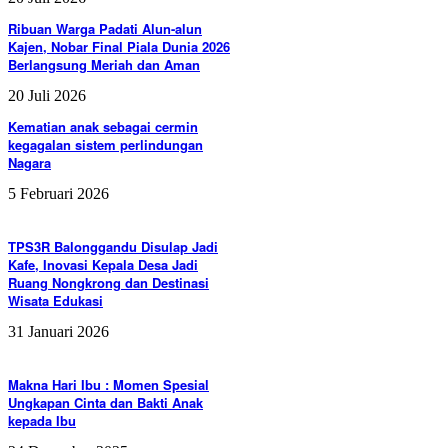
Ribuan Warga Padati Alun-alun
Kajen, Nobar Final Piala Dunia 2026
Berlangsung Meriah dan Aman
20 Juli 2026
Kematian anak sebagai cermin
kegagalan sistem perlindungan
Nagara
5 Februari 2026
TPS3R Balonggandu Disulap Jadi
Kafe, Inovasi Kepala Desa Jadi
Ruang Nongkrong dan Destinasi
Wisata Edukasi
31 Januari 2026
Makna Hari Ibu : Momen Spesial
Ungkapan Cinta dan Bakti Anak
kepada Ibu