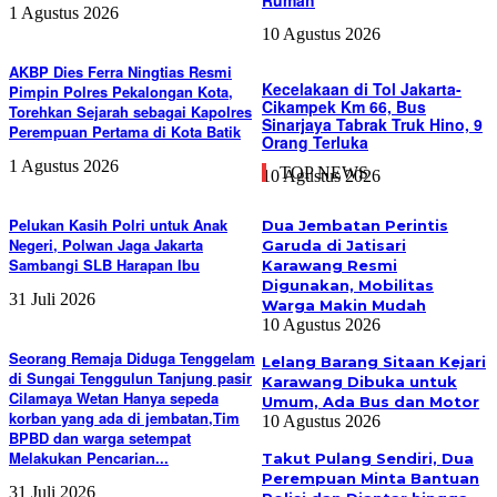
Rumah
1 Agustus 2026
10 Agustus 2026
AKBP Dies Ferra Ningtias Resmi
Kecelakaan di Tol Jakarta-
Pimpin Polres Pekalongan Kota,
Cikampek Km 66, Bus
Torehkan Sejarah sebagai Kapolres
Sinarjaya Tabrak Truk Hino, 9
Perempuan Pertama di Kota Batik
Orang Terluka
1 Agustus 2026
TOP NEWS
10 Agustus 2026
Pelukan Kasih Polri untuk Anak
Dua Jembatan Perintis
Negeri, Polwan Jaga Jakarta
Garuda di Jatisari
Sambangi SLB Harapan Ibu
Karawang Resmi
Digunakan, Mobilitas
31 Juli 2026
Warga Makin Mudah
10 Agustus 2026
Seorang Remaja Diduga Tenggelam
Lelang Barang Sitaan Kejari
di Sungai Tenggulun Tanjung pasir
Karawang Dibuka untuk
Cilamaya Wetan Hanya sepeda
Umum, Ada Bus dan Motor
korban yang ada di jembatan,Tim
10 Agustus 2026
BPBD dan warga setempat
Melakukan Pencarian...
Takut Pulang Sendiri, Dua
Perempuan Minta Bantuan
31 Juli 2026