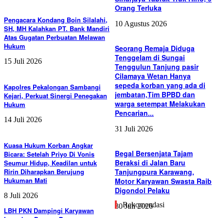
Orang Terluka
Pengacara Kondang Boin Silalahi,
10 Agustus 2026
SH, MH Kalahkan PT. Bank Mandiri
Atas Gugatan Perbuatan Melawan
Hukum
Seorang Remaja Diduga
Tenggelam di Sungai
15 Juli 2026
Tenggulun Tanjung pasir
Cilamaya Wetan Hanya
sepeda korban yang ada di
Kapolres Pekalongan Sambangi
jembatan,Tim BPBD dan
Kejari, Perkuat Sinergi Penegakan
warga setempat Melakukan
Hukum
Pencarian...
14 Juli 2026
31 Juli 2026
Kuasa Hukum Korban Angkar
Begal Bersenjata Tajam
Bicara: Setelah Priyo Di Vonis
Beraksi di Jalan Baru
Seumur Hidup, Keadilan untuk
Ririn Diharapkan Berujung
Tanjungpura Karawang,
Hukuman Mati
Motor Karyawan Swasta Raib
Digondol Pelaku
8 Juli 2026
Rekomendasi
30 Juli 2026
LBH PKN Dampingi Karyawan