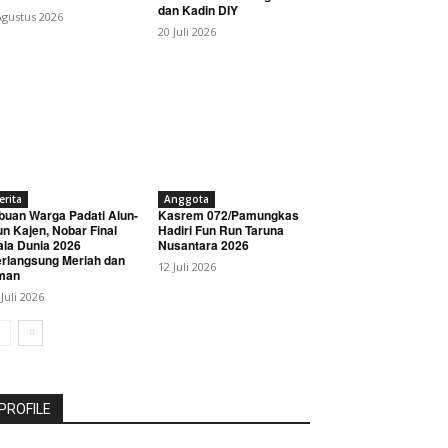
dan Kadin DIY
Agustus 2026
20 Juli 2026
erita
Anggota
buan Warga Padati Alun-
Kasrem 072/Pamungkas
un Kajen, Nobar Final
Hadiri Fun Run Taruna
ala Dunia 2026
Nusantara 2026
rlangsung Meriah dan
12 Juli 2026
man
 Juli 2026
PROFILE