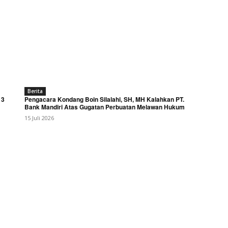
Berita
 3
Pengacara Kondang Boin Silalahi, SH, MH Kalahkan PT.
Bank Mandiri Atas Gugatan Perbuatan Melawan Hukum
15 Juli 2026