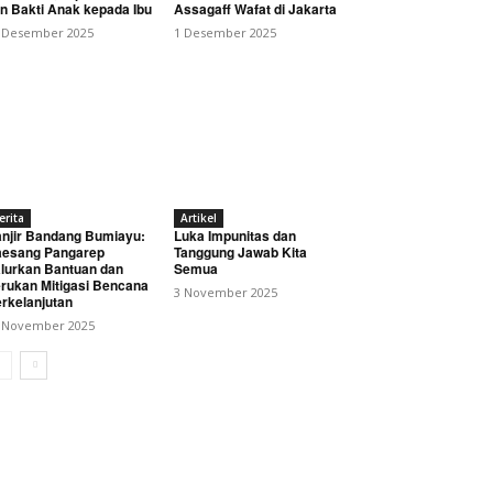
n Bakti Anak kepada Ibu
Assagaff Wafat di Jakarta
 Desember 2025
1 Desember 2025
erita
Artikel
njir Bandang Bumiayu:
Luka Impunitas dan
esang Pangarep
Tanggung Jawab Kita
lurkan Bantuan dan
Semua
rukan Mitigasi Bencana
3 November 2025
rkelanjutan
 November 2025