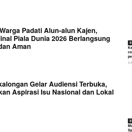
Warga Padati Alun-alun Kajen,
inal Piala Dunia 2026 Berlangsung
B
 dan Aman
Ke
ce
pe
5 
kalongan Gelar Audiensi Terbuka,
an Aspirasi Isu Nasional dan Lokal
B
Ma
Sp