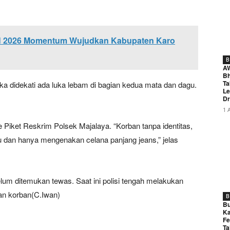
N 2026 Momentum Wujudkan Kabupaten Karo
B
A
Bh
Ta
tika didekati ada luka lebam di bagian kedua mata dan dagu.
Le
Dr
1 
Piket Reskrim Polsek Majalaya. “Korban tanpa identitas,
u dan hanya mengenakan celana panjang jeans,” jelas
um ditemukan tewas. Saat ini polisi tengah melakukan
an korban(C.Iwan)
B
Bu
Ka
Fe
Ta