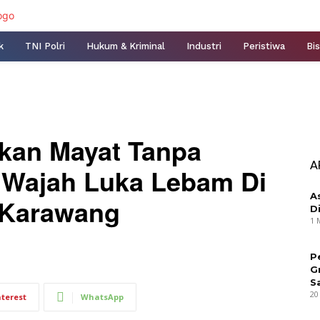
k
TNI Polri
Hukum & Kriminal
Industri
Peristiwa
Bis
mukan Mayat Tanpa
A
 Wajah Luka Lebam Di
A
 Karawang
D
1 
P
G
S
20
nterest
WhatsApp