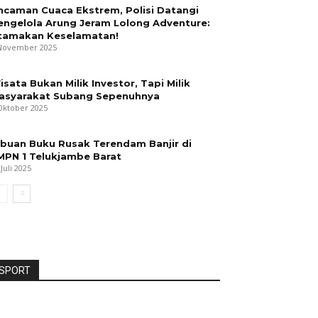
ncaman Cuaca Ekstrem, Polisi Datangi
engelola Arung Jeram Lolong Adventure:
tamakan Keselamatan!
November 2025
isata Bukan Milik Investor, Tapi Milik
asyarakat Subang Sepenuhnya
Oktober 2025
ibuan Buku Rusak Terendam Banjir di
MPN 1 Telukjambe Barat
 Juli 2025
SPORT