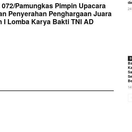
da
 072/Pamungkas Pimpin Upacara
24
an Penyerahan Penghargaan Juara
 I Lomba Karya Bakti TNI AD
B
Ba
Ka
Sa
Se
Be
14