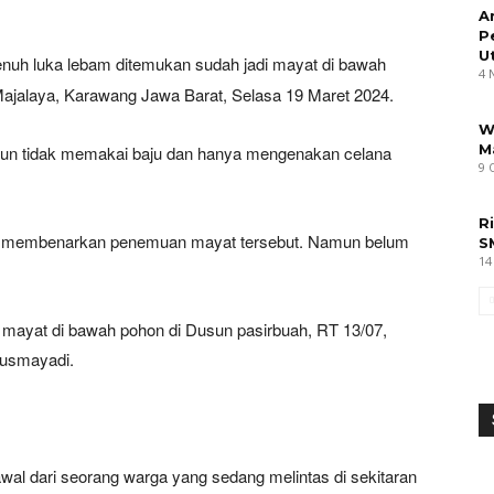
A
P
U
enuh luka lebam ditemukan sudah jadi mayat di bawah
4 
ajalaya, Karawang Jawa Barat, Selasa 19 Maret 2024.
W
M
tahun tidak memakai baju dan hanya mengenakan celana
9 
R
i membenarkan penemuan mayat tersebut. Namun belum
S
14
mayat di bawah pohon di Dusun pasirbuah, RT 13/07,
Kusmayadi.
l dari seorang warga yang sedang melintas di sekitaran