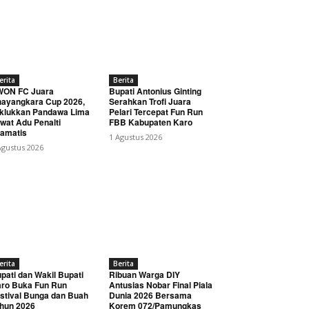
erita
Berita
WON FC Juara
Bupati Antonius Ginting
ayangkara Cup 2026,
Serahkan Trofi Juara
klukkan Pandawa Lima
Pelari Tercepat Fun Run
wat Adu Penalti
FBB Kabupaten Karo
amatis
1 Agustus 2026
Agustus 2026
erita
Berita
pati dan Wakil Bupati
Ribuan Warga DIY
ro Buka Fun Run
Antusias Nobar Final Piala
stival Bunga dan Buah
Dunia 2026 Bersama
hun 2026
Korem 072/Pamungkas