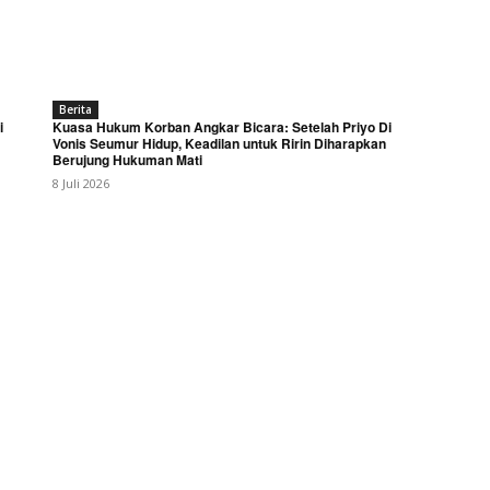
Berita
i
Kuasa Hukum Korban Angkar Bicara: Setelah Priyo Di
Vonis Seumur Hidup, Keadilan untuk Ririn Diharapkan
Berujung Hukuman Mati
8 Juli 2026