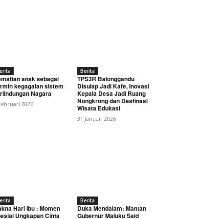
erita
Berita
matian anak sebagai
TPS3R Balonggandu
rmin kegagalan sistem
Disulap Jadi Kafe, Inovasi
rlindungan Nagara
Kepala Desa Jadi Ruang
Nongkrong dan Destinasi
Februari 2026
Wisata Edukasi
31 Januari 2026
erita
Berita
kna Hari Ibu : Momen
Duka Mendalam: Mantan
esial Ungkapan Cinta
Gubernur Maluku Said