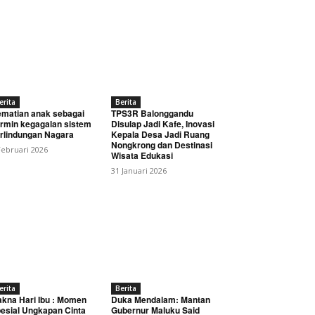
erita
Berita
matian anak sebagai
TPS3R Balonggandu
rmin kegagalan sistem
Disulap Jadi Kafe, Inovasi
rlindungan Nagara
Kepala Desa Jadi Ruang
Nongkrong dan Destinasi
Februari 2026
Wisata Edukasi
31 Januari 2026
erita
Berita
kna Hari Ibu : Momen
Duka Mendalam: Mantan
esial Ungkapan Cinta
Gubernur Maluku Said