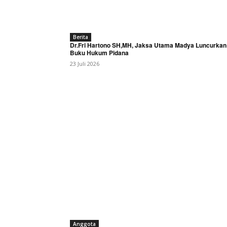
Berita
Dr.Fri Hartono SH,MH, Jaksa Utama Madya Luncurkan
Buku Hukum Pidana
23 Juli 2026
Anggota