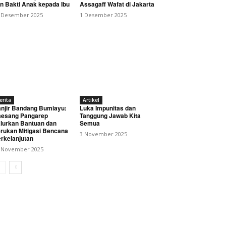
n Bakti Anak kepada Ibu
Assagaff Wafat di Jakarta
 Desember 2025
1 Desember 2025
erita
Artikel
nkan Pentingnya
njir Bandang Bumiayu:
Luka Impunitas dan
esang Pangarep
Tanggung Jawab Kita
lurkan Bantuan dan
Semua
rukan Mitigasi Bencana
3 November 2025
rkelanjutan
 November 2025