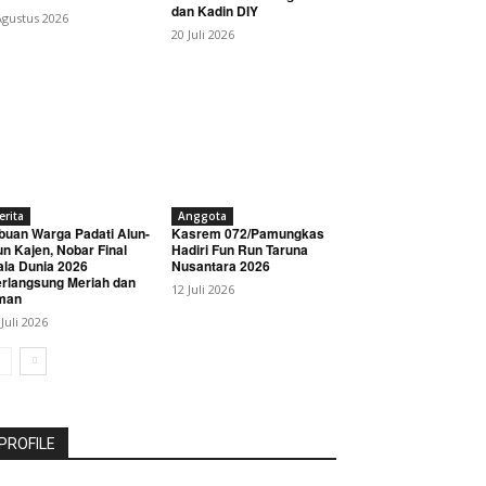
dan Kadin DIY
Agustus 2026
20 Juli 2026
erita
Anggota
buan Warga Padati Alun-
Kasrem 072/Pamungkas
un Kajen, Nobar Final
Hadiri Fun Run Taruna
ala Dunia 2026
Nusantara 2026
rlangsung Meriah dan
12 Juli 2026
man
 Juli 2026
PROFILE