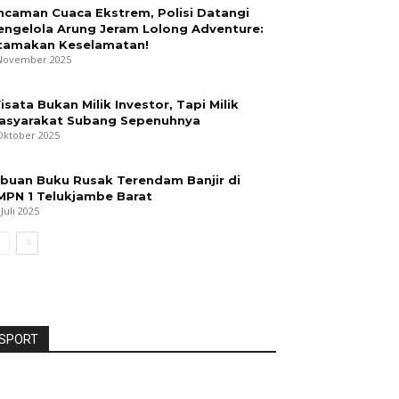
ncaman Cuaca Ekstrem, Polisi Datangi
engelola Arung Jeram Lolong Adventure:
tamakan Keselamatan!
November 2025
isata Bukan Milik Investor, Tapi Milik
asyarakat Subang Sepenuhnya
Oktober 2025
ibuan Buku Rusak Terendam Banjir di
MPN 1 Telukjambe Barat
 Juli 2025
SPORT