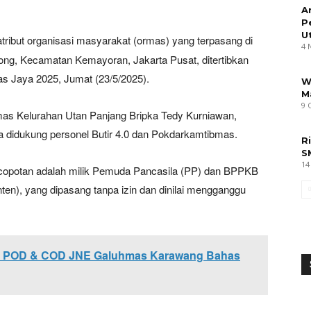
A
P
U
tribut organisasi masyarakat (ormas) yang terpasang di
4 
ng, Kecamatan Kemayoran, Jakarta Pusat, ditertibkan
as Jaya 2025, Jumat (23/5/2025).
W
M
9 
bmas Kelurahan Utan Panjang Bripka Tedy Kurniawan,
ta didukung personel Butir 4.0 dan Pokdarkamtibmas.
R
S
14
copotan adalah milik Pemuda Pancasila (PP) dan BPPKB
en), yang dipasang tanpa izin dan dinilai mengganggu
im POD & COD JNE Galuhmas Karawang Bahas