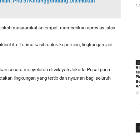
mah, Pria di Karanggondang Ditemukan
1 
, tokoh masyarakat setempat, memberikan apresiasi atas
ibut itu. Terima kasih untuk kepolisian, lingkungan jadi
B
Ri
tkan secara menyeluruh di wilayah Jakarta Pusat guna
al
Pi
takan lingkungan yang tertib dan nyaman bagi seluruh
Be
A
20