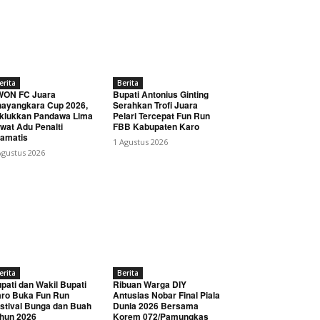
erita
Berita
WON FC Juara
Bupati Antonius Ginting
ayangkara Cup 2026,
Serahkan Trofi Juara
klukkan Pandawa Lima
Pelari Tercepat Fun Run
wat Adu Penalti
FBB Kabupaten Karo
amatis
1 Agustus 2026
Agustus 2026
erita
Berita
pati dan Wakil Bupati
Ribuan Warga DIY
ro Buka Fun Run
Antusias Nobar Final Piala
stival Bunga dan Buah
Dunia 2026 Bersama
hun 2026
Korem 072/Pamungkas