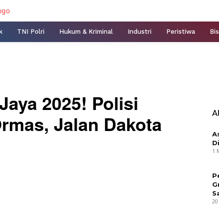
k
TNI Polri
Hukum & Kriminal
Industri
Peristiwa
Bis
Jaya 2025! Polisi
A
rmas, Jalan Dakota
A
D
1 
P
G
S
20
nterest
WhatsApp