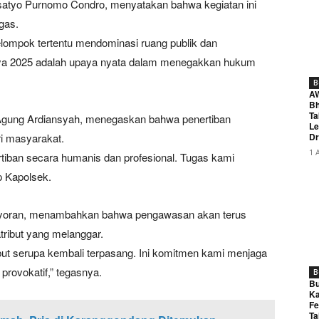
satyo Purnomo Condro, menyatakan bahwa kegiatan ini
gas.
lompok tertentu mendominasi ruang publik dan
ya 2025 adalah upaya nyata dalam menegakkan hukum
B
A
Bh
Ta
Agung Ardiansyah, menegaskan bahwa penertiban
Le
i masyarakat.
Dr
1 
tiban secara humanis dan profesional. Tugas kami
p Kapolsek.
mayoran, menambahkan bahwa pengawasan akan terus
ribut yang melanggar.
ibut serupa kembali terpasang. Ini komitmen kami menjaga
 provokatif,” tegasnya.
B
Bu
Ka
Fe
Ta