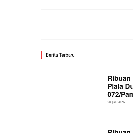
Facebook
Bagikan
Berita Terbaru
News 
Magazin
Ribuan 
Piala D
072/Pa
20 Juli 2026
Ribuan 