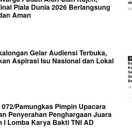
My account
da
inal Piala Dunia 2026 Berlangsung
24
 dan Aman
E NOW
kalongan Gelar Audiensi Terbuka,
an Aspirasi Isu Nasional dan Lokal
B
njungan Visit Study Unhan RI, Danrem 072/Pamungkas Teka
Ba
Ka
Pertahanan
Sa
Se
Be
14
 072/Pamungkas Pimpin Upacara
an Penyerahan Penghargaan Juara
 I Lomba Karya Bakti TNI AD