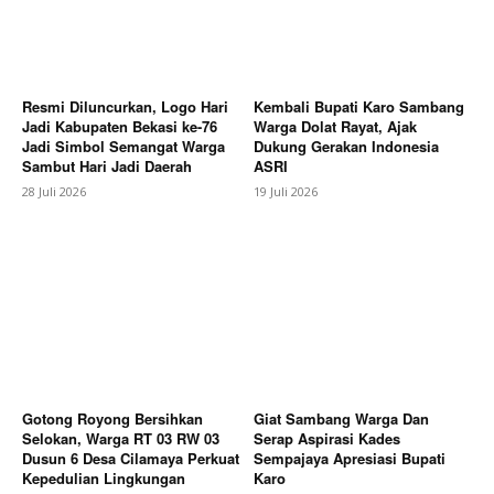
Resmi Diluncurkan, Logo Hari
Kembali Bupati Karo Sambang
Jadi Kabupaten Bekasi ke-76
Warga Dolat Rayat, Ajak
News Week
Jadi Simbol Semangat Warga
Dukung Gerakan Indonesia
Magazine PRO
Sambut Hari Jadi Daerah
ASRI
28 Juli 2026
19 Juli 2026
Gotong Royong Bersihkan
Giat Sambang Warga Dan
Selokan, Warga RT 03 RW 03
Serap Aspirasi Kades
SUBSCRIBE NOW
Dusun 6 Desa Cilamaya Perkuat
Sempajaya Apresiasi Bupati
Kepedulian Lingkungan
Karo