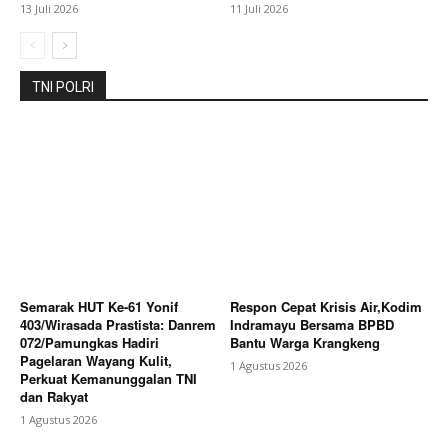
13 Juli 2026
11 Juli 2026
Company
TNI POLRI
About
Contact us
Subscription Plans
My account
Bagikan Artikel
Semarak HUT Ke-61 Yonif
Respon Cepat Krisis Air,Kodim
Berita Lainnya
Pemkab Karo Perkuat Sinkronisasi
403/Wirasada Prastista: Danrem
Indramayu Bersama BPBD
Program Dan Jajaki Pembangunan PLUT UMKM
072/Pamungkas Hadiri
Bantu Warga Krangkeng
Pagelaran Wayang Kulit,
Dengan Kementerian
1 Agustus 2026
Perkuat Kemanunggalan TNI
dan Rakyat
1 Agustus 2026