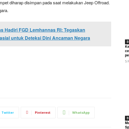
ompet diharap disimpan pada saat melakukan Jeep Offroad.
gara.
s Hadiri FGD Lemhannas RI: Tegaskan
asial untuk Deteksi Dini Ancaman Negara
B
Ke
ce
pe
5 
Twitter
Pinterest
WhatsApp
B
Ma
Sp