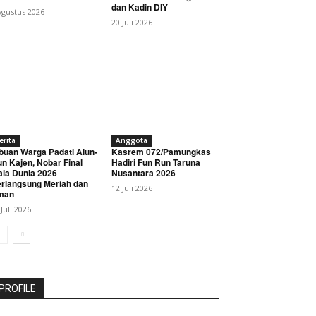
dan Kadin DIY
Agustus 2026
20 Juli 2026
erita
Anggota
buan Warga Padati Alun-
Kasrem 072/Pamungkas
un Kajen, Nobar Final
Hadiri Fun Run Taruna
ala Dunia 2026
Nusantara 2026
rlangsung Meriah dan
12 Juli 2026
man
 Juli 2026
PROFILE