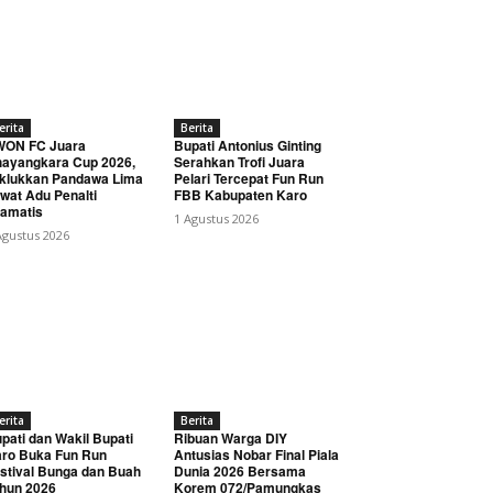
erita
Berita
WON FC Juara
Bupati Antonius Ginting
ayangkara Cup 2026,
Serahkan Trofi Juara
klukkan Pandawa Lima
Pelari Tercepat Fun Run
wat Adu Penalti
FBB Kabupaten Karo
amatis
1 Agustus 2026
Agustus 2026
erita
Berita
pati dan Wakil Bupati
Ribuan Warga DIY
ro Buka Fun Run
Antusias Nobar Final Piala
stival Bunga dan Buah
Dunia 2026 Bersama
hun 2026
Korem 072/Pamungkas