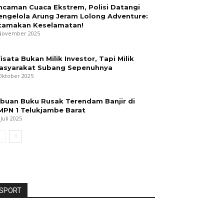
ncaman Cuaca Ekstrem, Polisi Datangi
engelola Arung Jeram Lolong Adventure:
tamakan Keselamatan!
November 2025
isata Bukan Milik Investor, Tapi Milik
asyarakat Subang Sepenuhnya
Oktober 2025
ibuan Buku Rusak Terendam Banjir di
MPN 1 Telukjambe Barat
 Juli 2025
SPORT