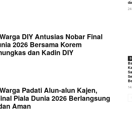
da
24
Warga DIY Antusias Nobar Final
unia 2026 Bersama Korem
mungkas dan Kadin DIY
B
Ba
Ka
Sa
Se
Be
14
Warga Padati Alun-alun Kajen,
inal Piala Dunia 2026 Berlangsung
 dan Aman