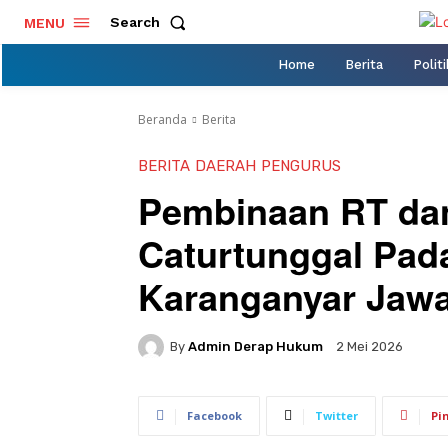
Search
MENU
Home
Berita
Politi
Beranda
Berita
BERITA
DAERAH
PENGURUS
Pembinaan RT da
Caturtunggal Pada
Karanganyar Jaw
By
Admin Derap Hukum
2 Mei 2026
Facebook
Twitter
Pi