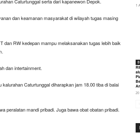
lurahan Caturtunggal serta dari kapanewon Depok.
1 
yanan dan keamanan masyarakat di wilayah tugas masing
 RT dan RW kedepan mampu melaksanakan tugas lebih baik
m.
B
Ri
h dan intertainment.
al
Pi
Be
kalurahan Caturtunggal diharapkan jam 18.00 tiba di balai
A
20
wa peralatan mandi pribadi. Juga bawa obat obatan pribadi.