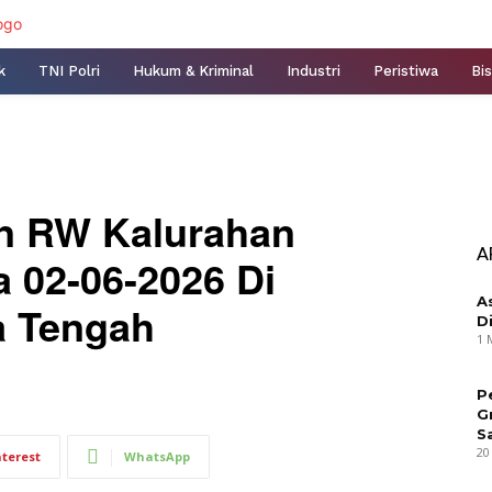
k
TNI Polri
Hukum & Kriminal
Industri
Peristiwa
Bis
n RW Kalurahan
A
 02-06-2026 Di
A
a Tengah
D
1 
P
G
S
20
nterest
WhatsApp