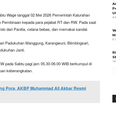
A
P
U
btu Wage tanggal 02 Mei 2026 Pemerintah Kalurahan
4 
 Pembinaan kepada para pejabat RT dan RW. Pada saat
lo dari Panitia, celana bebas, dan memakai sandal.
W
M
9 
 dari Padukuhan Manggung, Karangwuni, Blimbingsari,
dukuhan Janti.
R
S
14
W pada Sabtu pagi jam 05.30-06.00 WIB berkumpul di
apan keberangkatan.
ang Pora, AKBP Muhammad Ali Akbar Resmi