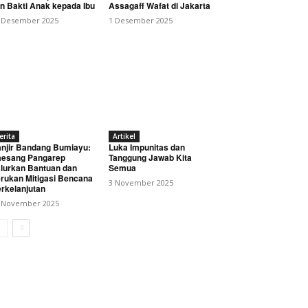
n Bakti Anak kepada Ibu
Assagaff Wafat di Jakarta
 Desember 2025
1 Desember 2025
erita
Artikel
njir Bandang Bumiayu:
Luka Impunitas dan
esang Pangarep
Tanggung Jawab Kita
lurkan Bantuan dan
Semua
rukan Mitigasi Bencana
3 November 2025
rkelanjutan
 November 2025