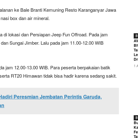
alanan ke Bale Branti Kemuning Resto Karanganyar Jawa
asi box dan air mineral.
a di lokasi dan Persiapan Jeep Fun Offroad. Pada jam
B
A
 dan Sungai Jimber. Lalu pada jam 11.00-12.00 WIB
Bh
Ta
Le
Dr
1 
 jam 12.00-13.00 WIB. Para peserta berpakaian batik
serta RT20 Himawan tidak bisa hadir karena sedang sakit.
adiri Peresmian Jembatan Perintis Garuda,
an
B
Bu
Ka
Fe
Ta