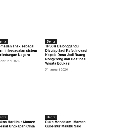
erita
Berita
matian anak sebagai
TPS3R Balonggandu
rmin kegagalan sistem
Disulap Jadi Kafe, Inovasi
rlindungan Nagara
Kepala Desa Jadi Ruang
Nongkrong dan Destinasi
Februari 2026
Wisata Edukasi
31 Januari 2026
erita
Berita
kna Hari Ibu : Momen
Duka Mendalam: Mantan
esial Ungkapan Cinta
Gubernur Maluku Said