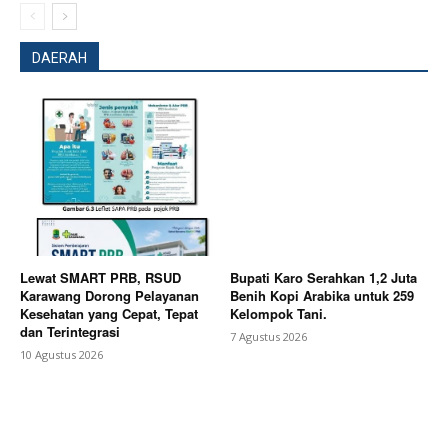
DAERAH
Company
About
Contact us
Subscription Plans
My account
Bagikan Artikel
Lewat SMART PRB, RSUD
Bupati Karo Serahkan 1,2 Juta
Karawang Dorong Pelayanan
Benih Kopi Arabika untuk 259
Kesehatan yang Cepat, Tepat
Kelompok Tani.
Berita Lainnya
Tongkat Kepemimpinan Polres
dan Terintegrasi
7 Agustus 2026
Pekalongan Kota Resmi Berganti, AKBP Dies Ferra
10 Agustus 2026
Ningtias Gantikan AKBP Riki Yariandi