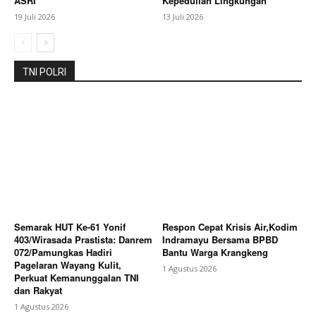
ASRI
Kepedulian Lingkungan
19 Juli 2026
13 Juli 2026
TNI POLRI
Semarak HUT Ke-61 Yonif
Respon Cepat Krisis Air,Kodim
403/Wirasada Prastista: Danrem
Indramayu Bersama BPBD
072/Pamungkas Hadiri
Bantu Warga Krangkeng
Pagelaran Wayang Kulit,
1 Agustus 2026
Perkuat Kemanunggalan TNI
dan Rakyat
1 Agustus 2026