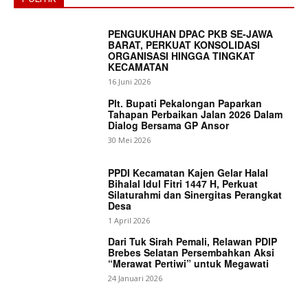
PENGUKUHAN DPAC PKB SE-JAWA
BARAT, PERKUAT KONSOLIDASI
ORGANISASI HINGGA TINGKAT
KECAMATAN
16 Juni 2026
News Week
Plt. Bupati Pekalongan Paparkan
Magazine PRO
Tahapan Perbaikan Jalan 2026 Dalam
Dialog Bersama GP Ansor
30 Mei 2026
PPDI Kecamatan Kajen Gelar Halal
Bihalal Idul Fitri 1447 H, Perkuat
Silaturahmi dan Sinergitas Perangkat
Desa
1 April 2026
Dari Tuk Sirah Pemali, Relawan PDIP
Brebes Selatan Persembahkan Aksi
“Merawat Pertiwi” untuk Megawati
24 Januari 2026
SUBSCRIBE NOW