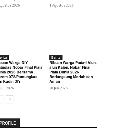
Agustus 2026
1 Agustus 2026
erita
Berita
buan Warga DIY
Ribuan Warga Padati Alun-
tusias Nobar Final Piala
alun Kajen, Nobar Final
nia 2026 Bersama
Piala Dunia 2026
orem 072/Pamungkas
Berlangsung Meriah dan
n Kadin DIY
Aman
 Juli 2026
20 Juli 2026
PROFILE