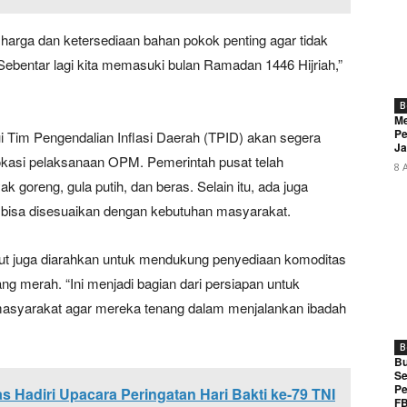
 harga dan ketersediaan bahan pokok penting agar tidak
 Sebentar lagi kita memasuki bulan Ramadan 1446 Hijriah,”
B
Me
Pe
 Tim Pengendalian Inflasi Daerah (TPID) akan segera
Ja
kasi pelaksanaan OPM. Pemerintah pusat telah
8 
 goreng, gula putih, dan beras. Selain itu, ada juga
ng bisa disesuaikan dengan kebutuhan masyarakat.
rut juga diarahkan untuk mendukung penyediaan komoditas
ang merah. “Ini menjadi bagian dari persiapan untuk
asyarakat agar mereka tenang dalam menjalankan ibadah
B
Bu
Se
Pe
Hadiri Upacara Peringatan Hari Bakti ke-79 TNI
FB