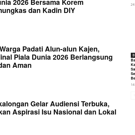
unia 2026 Bersama Korem
24
mungkas dan Kadin DIY
Warga Padati Alun-alun Kajen,
inal Piala Dunia 2026 Berlangsung
B
Ba
 dan Aman
Ka
Sa
Se
Be
14
kalongan Gelar Audiensi Terbuka,
an Aspirasi Isu Nasional dan Lokal