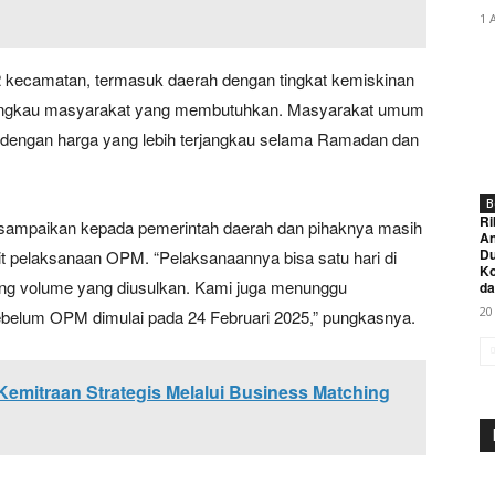
1 
 kecamatan, termasuk daerah dengan tingkat kemiskinan
angkau masyarakat yang membutuhkan. Masyarakat umum
 dengan harga yang lebih terjangkau selama Ramadan dan
B
Ri
disampaikan kepada pemerintah daerah dan pihaknya masih
An
Du
it pelaksanaan OPM. “Pelaksanaannya bisa satu hari di
K
antung volume yang diusulkan. Kami juga menunggu
da
20
belum OPM dimulai pada 24 Februari 2025,” pungkasnya.
mitraan Strategis Melalui Business Matching