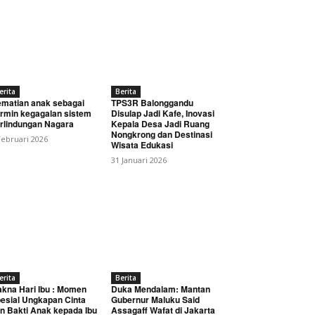
erita
Berita
matian anak sebagai
TPS3R Balonggandu
rmin kegagalan sistem
Disulap Jadi Kafe, Inovasi
rlindungan Nagara
Kepala Desa Jadi Ruang
Nongkrong dan Destinasi
Februari 2026
Wisata Edukasi
31 Januari 2026
erita
Berita
kna Hari Ibu : Momen
Duka Mendalam: Mantan
esial Ungkapan Cinta
Gubernur Maluku Said
n Bakti Anak kepada Ibu
Assagaff Wafat di Jakarta