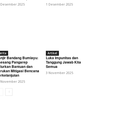
 Desember 2025
1 Desember 2025
erita
Artikel
njir Bandang Bumiayu:
Luka Impunitas dan
esang Pangarep
Tanggung Jawab Kita
lurkan Bantuan dan
Semua
rukan Mitigasi Bencana
3 November 2025
rkelanjutan
 November 2025