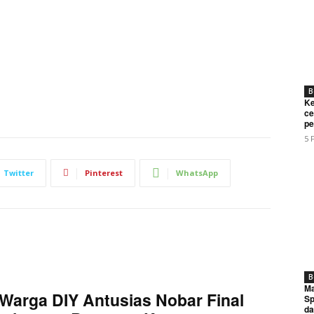
B
Ke
ce
pe
5 
Twitter
Pinterest
WhatsApp
B
Ma
Warga DIY Antusias Nobar Final
Sp
da