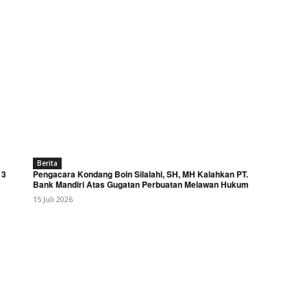
Berita
 3
Pengacara Kondang Boin Silalahi, SH, MH Kalahkan PT.
Bank Mandiri Atas Gugatan Perbuatan Melawan Hukum
15 Juli 2026