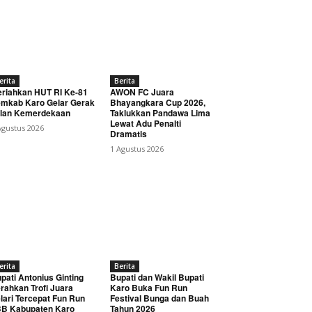
erita
Berita
riahkan HUT RI Ke-81
AWON FC Juara
mkab Karo Gelar Gerak
Bhayangkara Cup 2026,
lan Kemerdekaan
Taklukkan Pandawa Lima
Lewat Adu Penalti
Agustus 2026
Dramatis
1 Agustus 2026
erita
Berita
pati Antonius Ginting
Bupati dan Wakil Bupati
rahkan Trofi Juara
Karo Buka Fun Run
lari Tercepat Fun Run
Festival Bunga dan Buah
B Kabupaten Karo
Tahun 2026