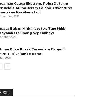
ncaman Cuaca Ekstrem, Polisi Datangi
engelola Arung Jeram Lolong Adventure:
tamakan Keselamatan!
November 2025
isata Bukan Milik Investor, Tapi Milik
asyarakat Subang Sepenuhnya
Oktober 2025
ibuan Buku Rusak Terendam Banjir di
MPN 1 Telukjambe Barat
 Juli 2025
SPORT