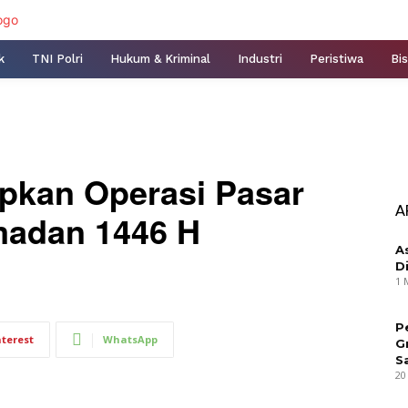
k
TNI Polri
Hukum & Kriminal
Industri
Peristiwa
Bis
pkan Operasi Pasar
A
madan 1446 H
A
D
1 
P
nterest
WhatsApp
G
S
20