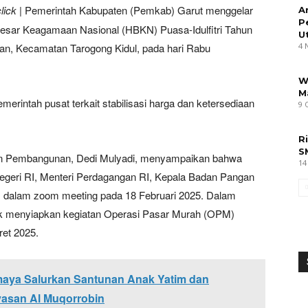
lick
| Pemerintah Kabupaten (Pemkab) Garut menggelar
A
P
Besar Keagamaan Nasional (HBKN) Puasa-Idulfitri Tahun
U
an, Kecamatan Tarogong Kidul, pada hari Rabu
4 
W
M
emerintah pusat terkait stabilisasi harga dan ketersediaan
9 
R
S
dan Pembangunan, Dedi Mulyadi, menyampaikan bahwa
14
Negeri RI, Menteri Perdagangan RI, Kepala Badan Pangan
I dalam zoom meeting pada 18 Februari 2025. Dalam
ntuk menyiapkan kegiatan Operasi Pasar Murah (OPM)
ret 2025.
maya Salurkan Santunan Anak Yatim dan
yasan Al Muqorrobin