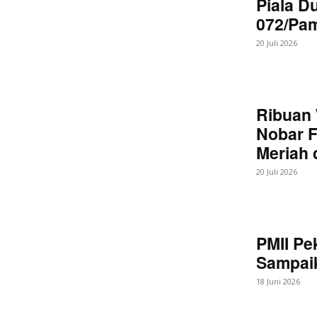
Piala D
072/Pa
20 Juli 2026
Ribuan 
Nobar F
Meriah
20 Juli 2026
PMII Pe
Sampaik
18 Juni 2026