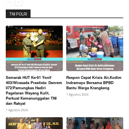
Company
TNI POLRI
About
Contact us
Subscription Plans
My account
Bagikan Artikel
Semarak HUT Ke-61 Yonif
Respon Cepat Krisis Air,Kodim
403/Wirasada Prastista: Danrem
Indramayu Bersama BPBD
Berita Lainnya
IWOI Indramayu Siap Kawal Polres
072/Pamungkas Hadiri
Bantu Warga Krangkeng
Indramayu Serius Tangani Proses Hukum Dugaan
Pagelaran Wayang Kulit,
1 Agustus 2026
Pengerusakan dan Pengambilan Tanah Tanggul Milik
Perkuat Kemanunggalan TNI
BBWS
dan Rakyat
1 Agustus 2026