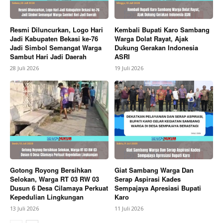
Resmi Diluncurkan, Logo Hari
Kembali Bupati Karo Sambang
Jadi Kabupaten Bekasi ke-76
Warga Dolat Rayat, Ajak
News Week
Jadi Simbol Semangat Warga
Dukung Gerakan Indonesia
Sambut Hari Jadi Daerah
ASRI
Magazine PRO
28 Juli 2026
19 Juli 2026
Gotong Royong Bersihkan
Giat Sambang Warga Dan
Selokan, Warga RT 03 RW 03
Serap Aspirasi Kades
Dusun 6 Desa Cilamaya Perkuat
Sempajaya Apresiasi Bupati
SUBSCRIBE NOW
Kepedulian Lingkungan
Karo
13 Juli 2026
11 Juli 2026