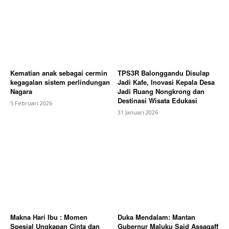
Kematian anak sebagai cermin
TPS3R Balonggandu Disulap
kegagalan sistem perlindungan
Jadi Kafe, Inovasi Kepala Desa
Nagara
Jadi Ruang Nongkrong dan
Destinasi Wisata Edukasi
5 Februari 2026
31 Januari 2026
Makna Hari Ibu : Momen
Duka Mendalam: Mantan
Spesial Ungkapan Cinta dan
Gubernur Maluku Said Assagaff