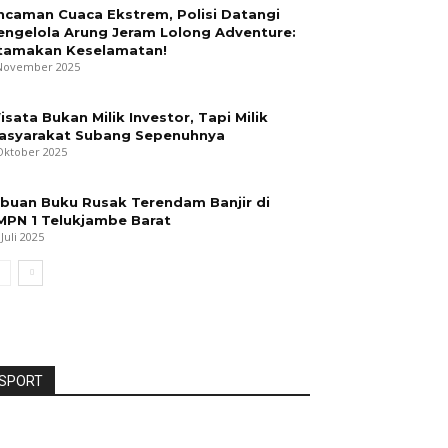
ncaman Cuaca Ekstrem, Polisi Datangi
engelola Arung Jeram Lolong Adventure:
tamakan Keselamatan!
November 2025
isata Bukan Milik Investor, Tapi Milik
asyarakat Subang Sepenuhnya
Oktober 2025
ibuan Buku Rusak Terendam Banjir di
MPN 1 Telukjambe Barat
 Juli 2025
SPORT