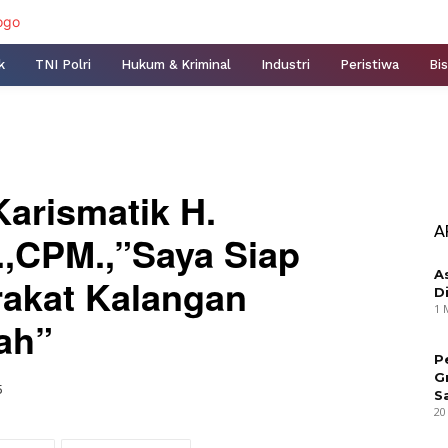
k
TNI Polri
Hukum & Kriminal
Industri
Peristiwa
Bis
arismatik H.
A
.,CPM.,”Saya Siap
A
akat Kalangan
D
1 
ah”
P
G
5
S
20