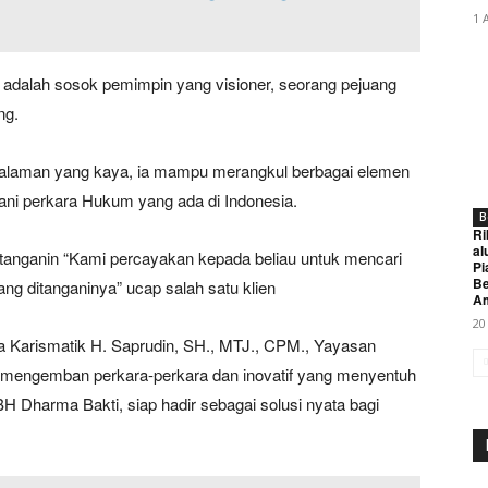
1 
adalah sosok pemimpin yang visioner, seorang pejuang
ng.
galaman yang kaya, ia mampu merangkul berbagai elemen
ni perkara Hukum yang ada di Indonesia.
B
Ri
al
di tanganin “Kami percayakan kepada beliau untuk mencari
Pi
Be
ng ditanganinya” ucap salah satu klien
A
20
Karismatik H. Saprudin, SH., MTJ., CPM., Yayasan
mengemban perkara-perkara dan inovatif yang menyentuh
 Dharma Bakti, siap hadir sebagai solusi nyata bagi