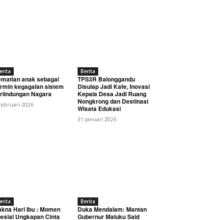
erita
Berita
matian anak sebagai
TPS3R Balonggandu
rmin kegagalan sistem
Disulap Jadi Kafe, Inovasi
rlindungan Nagara
Kepala Desa Jadi Ruang
Nongkrong dan Destinasi
Februari 2026
Wisata Edukasi
31 Januari 2026
erita
Berita
kna Hari Ibu : Momen
Duka Mendalam: Mantan
esial Ungkapan Cinta
Gubernur Maluku Said