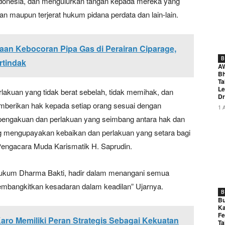
ndonesia, dan mengulurkan tangan kepada mereka yang
gan maupun terjerat hukum pidana perdata dan lain-lain.
an Kebocoran Pipa Gas di Perairan Ciparage,
B
rtindak
A
Bh
Ta
Le
erlakuan yang tidak berat sebelah, tidak memihak, dan
Dr
mberikan hak kepada setiap orang sesuai dengan
1 
 pengakuan dan perlakuan yang seimbang antara hak dan
g mengupayakan kebaikan dan perlakuan yang setara bagi
engacara Muda Karismatik H. Saprudin.
Hukum Dharma Bakti, hadir dalam menangani semua
embangkitkan kesadaran dalam keadilan” Ujarnya.
B
Bu
Ka
Fe
aro Memiliki Peran Strategis Sebagai Kekuatan
Ta