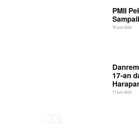
PMII Pe
Sampaik
18 Juni 2026
Danrem
17-an d
Harapan
17 Juni 2026