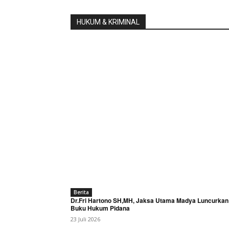
HUKUM & KRIMINAL
Berita
Dr.Fri Hartono SH,MH, Jaksa Utama Madya Luncurkan
Buku Hukum Pidana
23 Juli 2026