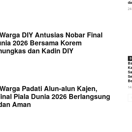
da
24
Warga DIY Antusias Nobar Final
unia 2026 Bersama Korem
mungkas dan Kadin DIY
B
Ba
Ka
Sa
Se
Be
Warga Padati Alun-alun Kajen,
14
inal Piala Dunia 2026 Berlangsung
 dan Aman