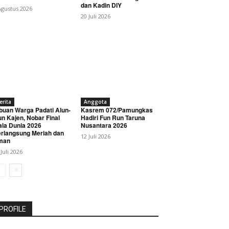
dan Kadin DIY
Agustus 2026
20 Juli 2026
erita
Anggota
buan Warga Padati Alun-
Kasrem 072/Pamungkas
un Kajen, Nobar Final
Hadiri Fun Run Taruna
ala Dunia 2026
Nusantara 2026
rlangsung Meriah dan
12 Juli 2026
man
 Juli 2026
PROFILE