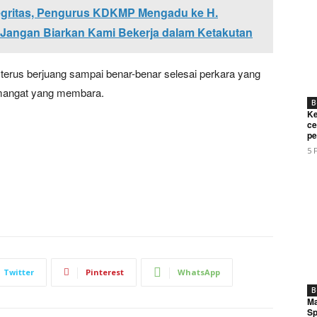
tegritas, Pengurus KDKMP Mengadu ke H.
i Jangan Biarkan Kami Bekerja dalam Ketakutan
terus berjuang sampai benar-benar selesai perkara yang
emangat yang membara.
B
Ke
ce
pe
5 
Twitter
Pinterest
WhatsApp
B
Ma
Sp