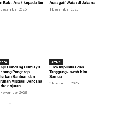
n Bakti Anak kepada Ibu
Assagaff Wafat di Jakarta
 Desember 2025
1 Desember 2025
erita
Artikel
njir Bandang Bumiayu:
Luka Impunitas dan
esang Pangarep
Tanggung Jawab Kita
lurkan Bantuan dan
Semua
rukan Mitigasi Bencana
3 November 2025
rkelanjutan
 November 2025