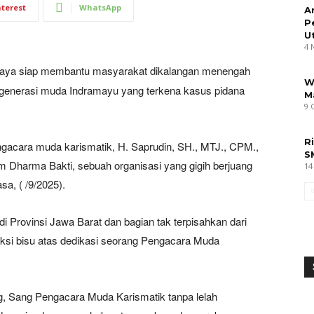
nterest
WhatsApp
A
P
U
4 
aya siap membantu masyarakat dikalangan menengah
W
 generasi muda Indramayu yang terkena kasus pidana
M
9 
R
ngacara muda karismatik, H. Saprudin, SH., MTJ., CPM.,
S
Dharma Bakti, sebuah organisasi yang gigih berjuang
14
sa, ( /9/2025).
i Provinsi Jawa Barat dan bagian tak terpisahkan dari
ksi bisu atas dedikasi seorang Pengacara Muda
ng, Sang Pengacara Muda Karismatik tanpa lelah