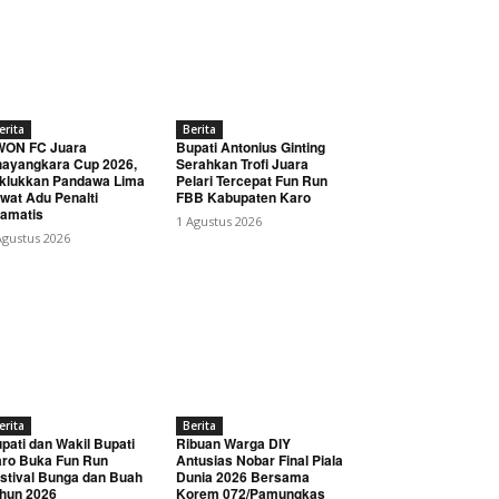
erita
Berita
WON FC Juara
Bupati Antonius Ginting
ayangkara Cup 2026,
Serahkan Trofi Juara
klukkan Pandawa Lima
Pelari Tercepat Fun Run
wat Adu Penalti
FBB Kabupaten Karo
amatis
1 Agustus 2026
Agustus 2026
erita
Berita
pati dan Wakil Bupati
Ribuan Warga DIY
ro Buka Fun Run
Antusias Nobar Final Piala
stival Bunga dan Buah
Dunia 2026 Bersama
hun 2026
Korem 072/Pamungkas