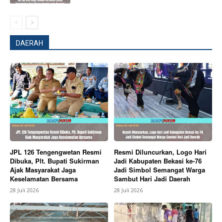
SUBSCRIBE NOW
DAERAH
Company
About
Contact us
Subscription Plans
My account
Bagikan Artikel
JPL 126 Tengengwetan Resmi
Resmi Diluncurkan, Logo Hari
Dibuka, Plt. Bupati Sukirman
Jadi Kabupaten Bekasi ke-76
Ajak Masyarakat Jaga
Jadi Simbol Semangat Warga
Keselamatan Bersama
Sambut Hari Jadi Daerah
Berita Lainnya
Tidak Ditemukan Unsur Korupsi Kejari
Indramayu Menghentikan Penyelidikan Kasus
28 Juli 2026
28 Juli 2026
Transfer Dana PDAM: Tidak ditemukan Unsur
Korupsi