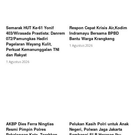
Semarak HUT Ke-61 Yonif
Respon Cepat Krisis Air,Kodim
403/Wirasada Prastista: Danrem
Indramayu Bersama BPBD
072/Pamungkas Hadiri
Bantu Warga Krangkeng
Pagelaran Wayang Kulit,
1 Agustus 2026
Perkuat Kemanunggalan TNI
dan Rakyat
1 Agustus 2026
AKBP Dies Ferra Ningtias
Pelukan Kasih Polri untuk Anak
Resmi Pimpin Polres
Negeri, Polwan Jaga Jakarta
Pekalongan Kota, Torehkan
Sambangi SLB Harapan Ibu