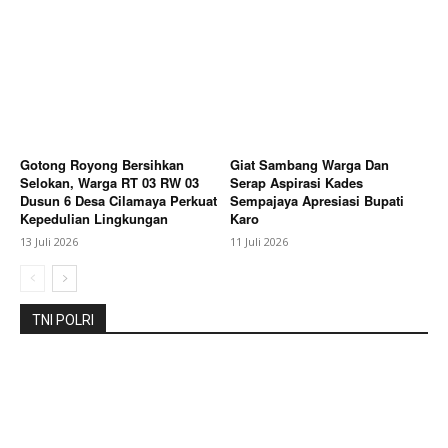
Berita Lainnya
Bupati Karo, Pimpin Apel Gabungan
Apresiasi Suksesnya FBB 2026 dan Targetkan FBB
2027 Go Internasional
Gotong Royong Bersihkan
Giat Sambang Warga Dan
Selokan, Warga RT 03 RW 03
Serap Aspirasi Kades
Dusun 6 Desa Cilamaya Perkuat
Sempajaya Apresiasi Bupati
Kepedulian Lingkungan
Karo
13 Juli 2026
11 Juli 2026
TNI POLRI