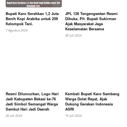
Bupati Karo Serahkan 1,2 Juta
JPL 126 Tengengwetan Resmi
Benih Kopi Arabika untuk 259
Dibuka, Plt. Bupati Sukirman
Kelompok Tani.
Ajak Masyarakat Jaga
SUBSCRIBE NOW
Keselamatan Bersama
7 Agustus 2026
28 Juli 2026
Company
About
Contact us
Subscription Plans
Resmi Diluncurkan, Logo Hari
Kembali Bupati Karo Sambang
My account
Jadi Kabupaten Bekasi ke-76
Warga Dolat Rayat, Ajak
Jadi Simbol Semangat Warga
Dukung Gerakan Indonesia
Bagikan Artikel
Sambut Hari Jadi Daerah
ASRI
28 Juli 2026
19 Juli 2026