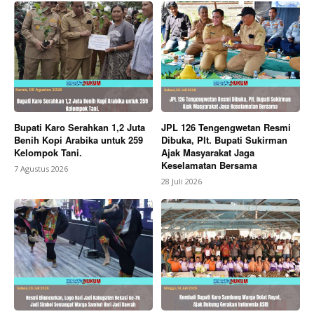
News Week
Magazine PRO
Bupati Karo Serahkan 1,2 Juta
JPL 126 Tengengwetan Resmi
Benih Kopi Arabika untuk 259
Dibuka, Plt. Bupati Sukirman
Kelompok Tani.
Ajak Masyarakat Jaga
Keselamatan Bersama
7 Agustus 2026
28 Juli 2026
SUBSCRIBE NOW