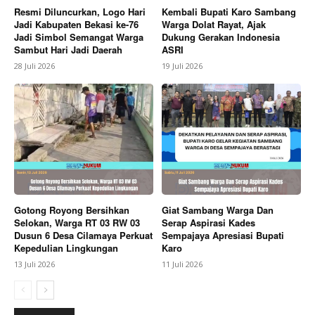
Resmi Diluncurkan, Logo Hari
Kembali Bupati Karo Sambang
Company
Jadi Kabupaten Bekasi ke-76
Warga Dolat Rayat, Ajak
Jadi Simbol Semangat Warga
Dukung Gerakan Indonesia
Sambut Hari Jadi Daerah
ASRI
About
28 Juli 2026
19 Juli 2026
Contact us
Subscription Plans
My account
Bagikan Artikel
Berita Lainnya
Perkuat Pengawasan, Pemkab Bekasi
Gotong Royong Bersihkan
Giat Sambang Warga Dan
Maksimalkan Potensi Pendapatan dari Sektor Air
Selokan, Warga RT 03 RW 03
Serap Aspirasi Kades
Tanah
Dusun 6 Desa Cilamaya Perkuat
Sempajaya Apresiasi Bupati
Kepedulian Lingkungan
Karo
13 Juli 2026
11 Juli 2026