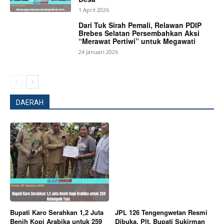
Magazine PRO
1 April 2026
Dari Tuk Sirah Pemali, Relawan PDIP
Brebes Selatan Persembahkan Aksi
“Merawat Pertiwi” untuk Megawati
24 Januari 2026
DAERAH
SUBSCRIBE NOW
Company
Bupati Karo Serahkan 1,2 Juta
JPL 126 Tengengwetan Resmi
About
Benih Kopi Arabika untuk 259
Dibuka, Plt. Bupati Sukirman