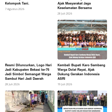
Kelompok Tani.
Ajak Masyarakat Jaga
Contact us
Keselamatan Bersama
7 Agustus 2026
Subscription Plans
28 Juli 2026
My account
Bagikan Artikel
Berita Lainnya
Ketua Umum IWO Indonesia Surati
Hotman Paris, Respons Pernyataan Kontroversial
Soal Wartawan
Resmi Diluncurkan, Logo Hari
Kembali Bupati Karo Sambang
Jadi Kabupaten Bekasi ke-76
Warga Dolat Rayat, Ajak
Jadi Simbol Semangat Warga
Dukung Gerakan Indonesia
Sambut Hari Jadi Daerah
ASRI
28 Juli 2026
19 Juli 2026