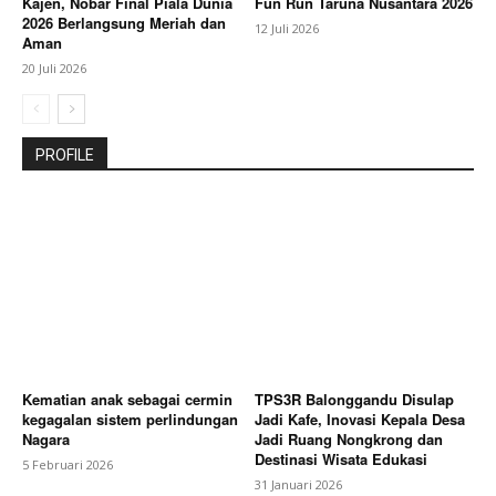
Kajen, Nobar Final Piala Dunia
Fun Run Taruna Nusantara 2026
2026 Berlangsung Meriah dan
12 Juli 2026
Aman
20 Juli 2026
PROFILE
Kematian anak sebagai cermin
TPS3R Balonggandu Disulap
kegagalan sistem perlindungan
Jadi Kafe, Inovasi Kepala Desa
Nagara
Jadi Ruang Nongkrong dan
Destinasi Wisata Edukasi
5 Februari 2026
31 Januari 2026