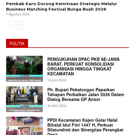
Pemkab Karo Dorong Kemitraan Strategis Melalui
Business Matching Festival Bunga Buah 2026
7 Agustus 2026
POLITIK
PENGUKUHAN DPAC PKB SE-JAWA
BARAT, PERKUAT KONSOLIDASI
ORGANISASI HINGGA TINGKAT
KECAMATAN
16 Juni 2026
Plt. Bupati Pekalongan Paparkan
Tahapan Perbaikan Jalan 2026 Dalam
Dialog Bersama GP Ansor
30 Mei 2026
PPDI Kecamatan Kajen Gelar Halal
Bihalal Idul Fitri 1447 H, Perkuat
Silaturahmi dan Sinergitas Perangkat
News Week
Desa