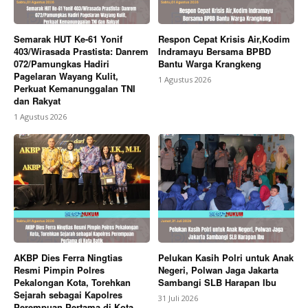
Semarak HUT Ke-61 Yonif
Respon Cepat Krisis Air,Kodim
403/Wirasada Prastista: Danrem
Indramayu Bersama BPBD
072/Pamungkas Hadiri
Bantu Warga Krangkeng
Pagelaran Wayang Kulit,
1 Agustus 2026
Perkuat Kemanunggalan TNI
dan Rakyat
1 Agustus 2026
AKBP Dies Ferra Ningtias
Pelukan Kasih Polri untuk Anak
Resmi Pimpin Polres
Negeri, Polwan Jaga Jakarta
Pekalongan Kota, Torehkan
Sambangi SLB Harapan Ibu
Sejarah sebagai Kapolres
31 Juli 2026
Perempuan Pertama di Kota