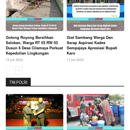
Pangan Desa Sukra Resmi Di Laporkan DPD IWOI
Indramayu Dan LSM Penjara Indonesia ke Inspektorat
Gotong Royong Bersihkan
Giat Sambang Warga Dan
Selokan, Warga RT 03 RW 03
Serap Aspirasi Kades
Dusun 6 Desa Cilamaya Perkuat
Sempajaya Apresiasi Bupati
Kepedulian Lingkungan
Karo
13 Juli 2026
11 Juli 2026
TNI POLRI