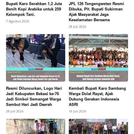
Bupati Karo Serahkan 1,2 Juta
JPL 126 Tengengwetan Resmi
Benih Kopi Arabika untuk 259
Dibuka, Plt. Bupati Sukirman
Kelompok Tani.
Ajak Masyarakat Jaga
Keselamatan Bersama
7 Agustus 2026
SUBSCRIBE NOW
28 Juli 2026
Company
About
Contact us
Subscription Plans
Resmi Diluncurkan, Logo Hari
Kembali Bupati Karo Sambang
Jadi Kabupaten Bekasi ke-76
Warga Dolat Rayat, Ajak
My account
Jadi Simbol Semangat Warga
Dukung Gerakan Indonesia
Sambut Hari Jadi Daerah
ASRI
Bagikan Artikel
28 Juli 2026
19 Juli 2026
Berita Lainnya
Kasus Manipulasi Data Bantuan