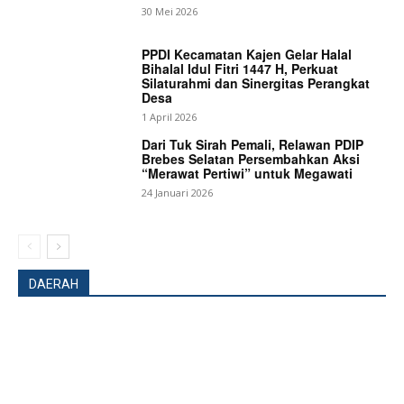
30 Mei 2026
PPDI Kecamatan Kajen Gelar Halal
Bihalal Idul Fitri 1447 H, Perkuat
Silaturahmi dan Sinergitas Perangkat
Desa
1 April 2026
Dari Tuk Sirah Pemali, Relawan PDIP
Brebes Selatan Persembahkan Aksi
“Merawat Pertiwi” untuk Megawati
24 Januari 2026
News Week
Magazine PRO
DAERAH