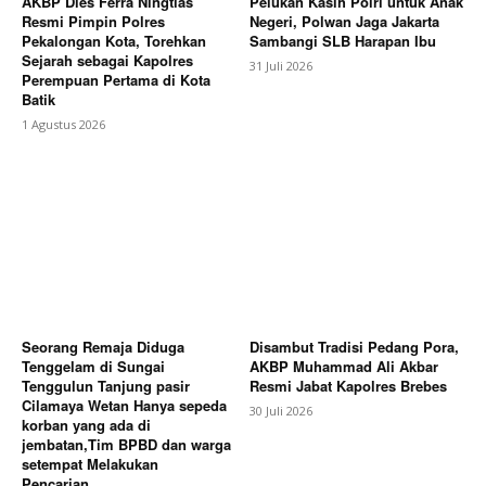
AKBP Dies Ferra Ningtias
Pelukan Kasih Polri untuk Anak
Resmi Pimpin Polres
Negeri, Polwan Jaga Jakarta
Pekalongan Kota, Torehkan
Sambangi SLB Harapan Ibu
Sejarah sebagai Kapolres
31 Juli 2026
Perempuan Pertama di Kota
Batik
1 Agustus 2026
Seorang Remaja Diduga
Disambut Tradisi Pedang Pora,
Tenggelam di Sungai
AKBP Muhammad Ali Akbar
Tenggulun Tanjung pasir
Resmi Jabat Kapolres Brebes
Cilamaya Wetan Hanya sepeda
30 Juli 2026
korban yang ada di
jembatan,Tim BPBD dan warga
setempat Melakukan
Pencarian...