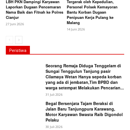
LBH PKN Dampingi Karyawan
Tergerak oleh Kepedulian,
Laporkan Dugaan Pencemaran
Personel Polsek Kemayoran
Nama Baik dan Fitnah ke Polres
Bantu Korban Dugaan
Cianjur
Penipuan Kerja Pulang ke
Malang
27 Juni 2026
14 Juni 2026
Peristiwa
Seorang Remaja Diduga Tenggelam di
Sungai Tenggulun Tanjung pasir
Cilamaya Wetan Hanya sepeda korban
yang ada di jembatan,Tim BPBD dan
warga setempat Melakukan Pencarian...
31 Juli 2026
Begal Bersenjata Tajam Beraksi di
Jalan Baru Tanjungpura Karawang,
Motor Karyawan Swasta Raib Digondol
Pelaku
30 Juli 2026