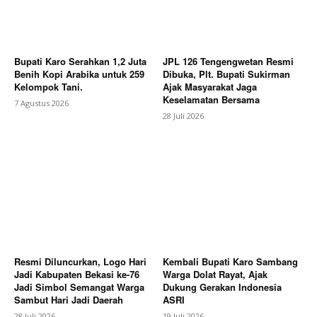
Bupati Karo Serahkan 1,2 Juta
JPL 126 Tengengwetan Resmi
SUBSCRIBE NOW
Benih Kopi Arabika untuk 259
Dibuka, Plt. Bupati Sukirman
Kelompok Tani.
Ajak Masyarakat Jaga
Keselamatan Bersama
7 Agustus 2026
28 Juli 2026
Company
About
Contact us
Subscription Plans
My account
Resmi Diluncurkan, Logo Hari
Kembali Bupati Karo Sambang
Jadi Kabupaten Bekasi ke-76
Warga Dolat Rayat, Ajak
Bagikan Artikel
Jadi Simbol Semangat Warga
Dukung Gerakan Indonesia
Sambut Hari Jadi Daerah
ASRI
28 Juli 2026
19 Juli 2026