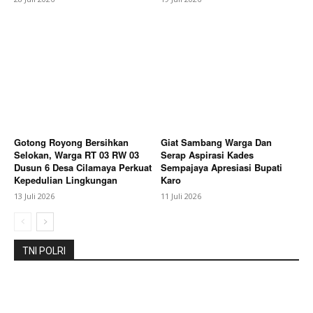
Berita Lainnya
Semangat Gotong Royong, Pemdes
Rawagempol Wetan Gelar Kerja Bakti Bersama
Warga dan Forkopimcam
Gotong Royong Bersihkan
Giat Sambang Warga Dan
Selokan, Warga RT 03 RW 03
Serap Aspirasi Kades
Dusun 6 Desa Cilamaya Perkuat
Sempajaya Apresiasi Bupati
Kepedulian Lingkungan
Karo
13 Juli 2026
11 Juli 2026
TNI POLRI