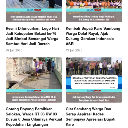
Company
Resmi Diluncurkan, Logo Hari
Kembali Bupati Karo Sambang
Jadi Kabupaten Bekasi ke-76
Warga Dolat Rayat, Ajak
Jadi Simbol Semangat Warga
Dukung Gerakan Indonesia
About
Sambut Hari Jadi Daerah
ASRI
Contact us
28 Juli 2026
19 Juli 2026
Subscription Plans
My account
Bagikan Artikel
Berita Lainnya
Menteri Koperasi RI Buka Festival
Bunga Dan Buah Tahun 2026 Kabupaten Karo
Gotong Royong Bersihkan
Giat Sambang Warga Dan
Selokan, Warga RT 03 RW 03
Serap Aspirasi Kades
Dusun 6 Desa Cilamaya Perkuat
Sempajaya Apresiasi Bupati
Kepedulian Lingkungan
Karo