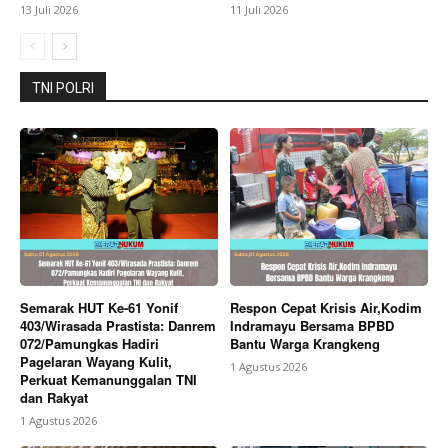
13 Juli 2026
11 Juli 2026
TNI POLRI
Semarak HUT Ke-61 Yonif
Respon Cepat Krisis Air,Kodim
403/Wirasada Prastista: Danrem
Indramayu Bersama BPBD
072/Pamungkas Hadiri
Bantu Warga Krangkeng
Pagelaran Wayang Kulit,
1 Agustus 2026
Perkuat Kemanunggalan TNI
dan Rakyat
1 Agustus 2026