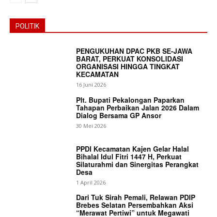
POLITIK
PENGUKUHAN DPAC PKB SE-JAWA
BARAT, PERKUAT KONSOLIDASI
ORGANISASI HINGGA TINGKAT
KECAMATAN
16 Juni 2026
Plt. Bupati Pekalongan Paparkan
Tahapan Perbaikan Jalan 2026 Dalam
Dialog Bersama GP Ansor
30 Mei 2026
PPDI Kecamatan Kajen Gelar Halal
Bihalal Idul Fitri 1447 H, Perkuat
Silaturahmi dan Sinergitas Perangkat
Desa
1 April 2026
News Week
Dari Tuk Sirah Pemali, Relawan PDIP
Magazine PRO
Brebes Selatan Persembahkan Aksi
“Merawat Pertiwi” untuk Megawati