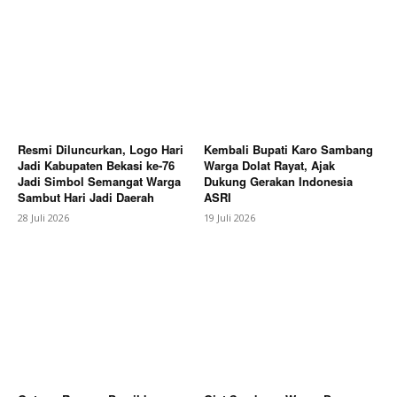
Subscription Plans
My account
Bagikan Artikel
Berita Lainnya
Bupati Karo Serahkan 1,2 Juta Benih
Resmi Diluncurkan, Logo Hari
Kembali Bupati Karo Sambang
Kopi Arabika untuk 259 Kelompok Tani.
Jadi Kabupaten Bekasi ke-76
Warga Dolat Rayat, Ajak
Jadi Simbol Semangat Warga
Dukung Gerakan Indonesia
Sambut Hari Jadi Daerah
ASRI
28 Juli 2026
19 Juli 2026