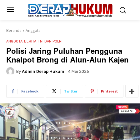
Beranda
Anggota
ANGGOTA
BERITA
TNI DAN POLRI
Polisi Jaring Puluhan Pengguna
Knalpot Brong di Alun-Alun Kajen
By
Admin Derap Hukum
4 Mei 2026
Facebook
Twitter
Pinterest