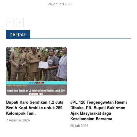
24 Januari 2026
DAERAH
SUBSCRIBE NOW
Bupati Karo Serahkan 1,2 Juta
JPL 126 Tengengwetan Resmi
Company
Benih Kopi Arabika untuk 259
Dibuka, Plt. Bupati Sukirman
Kelompok Tani.
Ajak Masyarakat Jaga
Keselamatan Bersama
7 Agustus 2026
About
28 Juli 2026
Contact us