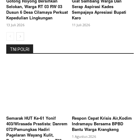
Gotong Royong Bersihkan
Giat Sambang Warga Dan
Selokan, Warga RT 03 RW 03
Serap Aspirasi Kades
Dusun 6 Desa Cilamaya Perkuat
Sempajaya Apresiasi Bupati
Kepedulian Lingkungan
Karo
13 Juli 2026
11 Juli 2026
TNI POLRI
Semarak HUT Ke-61 Yonif
Respon Cepat Krisis Air,Kodim
403/Wirasada Prastista: Danrem
Indramayu Bersama BPBD
072/Pamungkas Hadiri
Bantu Warga Krangkeng
Pagelaran Wayang Kulit,
1 Agustus 2026