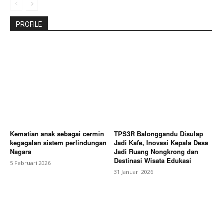
PROFILE
Kematian anak sebagai cermin
TPS3R Balonggandu Disulap
kegagalan sistem perlindungan
Jadi Kafe, Inovasi Kepala Desa
Nagara
Jadi Ruang Nongkrong dan
Destinasi Wisata Edukasi
5 Februari 2026
31 Januari 2026