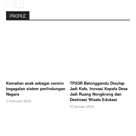
PROFILE
Kematian anak sebagai cermin
TPS3R Balonggandu Disulap
kegagalan sistem perlindungan
Jadi Kafe, Inovasi Kepala Desa
Nagara
Jadi Ruang Nongkrong dan
Destinasi Wisata Edukasi
5 Februari 2026
31 Januari 2026