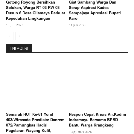
Gotong Royong Bersihkan
Giat Sambang Warga Dan
Selokan, Warga RT 03 RW 03
Serap Aspirasi Kades
My account
Dusun 6 Desa Cilamaya Perkuat
Sempajaya Apresiasi Bupati
Kepedulian Lingkungan
Karo
Bagikan Artikel
13 Juli 2026
11 Juli 2026
Berita Lainnya
Anton Nugraha Desak Kejari Subang
TNI POLRI
Panggil Oknum PAW Kades Ciruluk: Jangan Hukum
Tajam ke Bawah Tumpul ke Atas
Semarak HUT Ke-61 Yonif
Respon Cepat Krisis Air,Kodim
403/Wirasada Prastista: Danrem
Indramayu Bersama BPBD
072/Pamungkas Hadiri
Bantu Warga Krangkeng
Pagelaran Wayang Kulit,
1 Agustus 2026