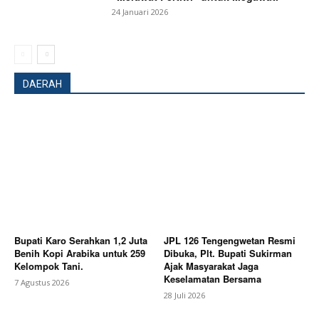
24 Januari 2026
DAERAH
Bupati Karo Serahkan 1,2 Juta
JPL 126 Tengengwetan Resmi
Benih Kopi Arabika untuk 259
Dibuka, Plt. Bupati Sukirman
Kelompok Tani.
Ajak Masyarakat Jaga
News Week
Keselamatan Bersama
7 Agustus 2026
Magazine PRO
28 Juli 2026