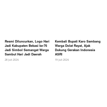
Resmi Diluncurkan, Logo Hari
Kembali Bupati Karo Sambang
Jadi Kabupaten Bekasi ke-76
Warga Dolat Rayat, Ajak
Jadi Simbol Semangat Warga
Dukung Gerakan Indonesia
Sambut Hari Jadi Daerah
ASRI
SUBSCRIBE NOW
28 Juli 2026
19 Juli 2026
Company
About
Contact us
Subscription Plans