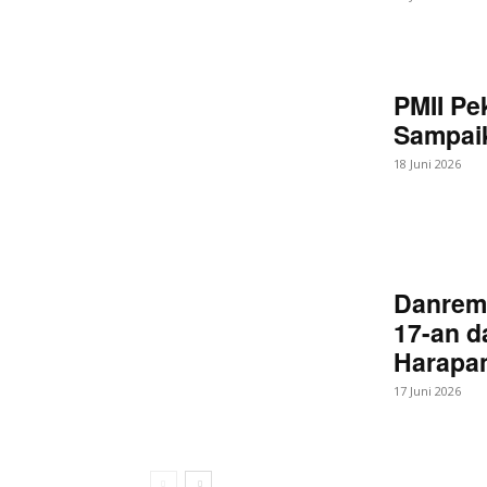
PMII Pe
Sampaik
18 Juni 2026
Danrem
17-an d
Harapan
17 Juni 2026