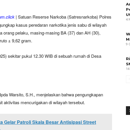
A
P
U
m.click
| Satuan Reserse Narkoba (Satresnarkoba) Polres
4 
ungkap kasus peredaran narkotika jenis sabu di wilayah
 orang pelaku, masing-masing BA (37) dan AH (30),
W
M
ruto ± 9,62 gram.
9 
5) sekitar pukul 12.30 WIB di sebuah rumah di Desa
R
S
14
Ipda Warsito, S.H., menjelaskan bahwa pengungkapan
it aktivitas mencurigakan di wilayah tersebut.
 Gelar Patroli Skala Besar Antisipasi Street