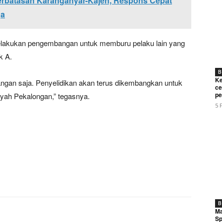
Perbatasan Karanganyar-Kajen, Respons Cepat
ga
elakukan pengembangan untuk memburu pelaku lain yang
k A.
B
Ke
angan saja. Penyelidikan akan terus dikembangkan untuk
ce
pe
layah Pekalongan,” tegasnya.
5 
B
Ma
Sp
Twitter
Pinterest
WhatsApp