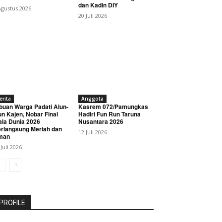
dan Kadin DIY
Agustus 2026
20 Juli 2026
erita
Anggota
buan Warga Padati Alun-
Kasrem 072/Pamungkas
un Kajen, Nobar Final
Hadiri Fun Run Taruna
ala Dunia 2026
Nusantara 2026
rlangsung Meriah dan
12 Juli 2026
man
 Juli 2026
PROFILE