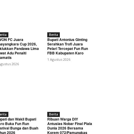
erita
Berita
WON FC Juara
Bupati Antonius Ginting
ayangkara Cup 2026,
Serahkan Trofi Juara
klukkan Pandawa Lima
Pelari Tercepat Fun Run
wat Adu Penalti
FBB Kabupaten Karo
amatis
1 Agustus 2026
Agustus 2026
erita
Berita
pati dan Wakil Bupati
Ribuan Warga DIY
ro Buka Fun Run
Antusias Nobar Final Piala
stival Bunga dan Buah
Dunia 2026 Bersama
hun 2026
Korem 072/Pamungkas