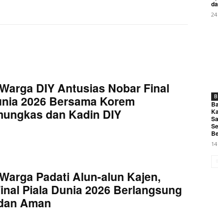
da
24
Warga DIY Antusias Nobar Final
unia 2026 Bersama Korem
B
Ba
mungkas dan Kadin DIY
Ka
Sa
Se
Be
14
Warga Padati Alun-alun Kajen,
inal Piala Dunia 2026 Berlangsung
 dan Aman