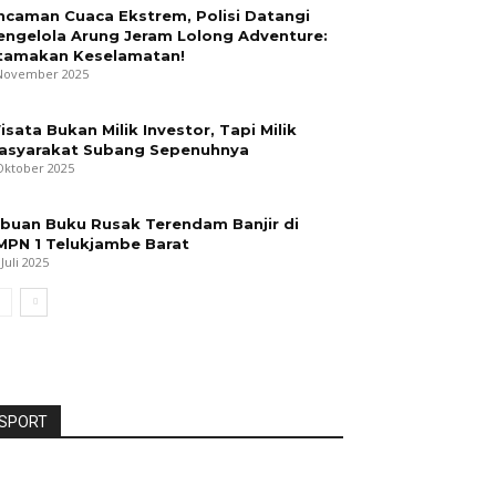
ncaman Cuaca Ekstrem, Polisi Datangi
engelola Arung Jeram Lolong Adventure:
tamakan Keselamatan!
November 2025
isata Bukan Milik Investor, Tapi Milik
asyarakat Subang Sepenuhnya
Oktober 2025
ibuan Buku Rusak Terendam Banjir di
MPN 1 Telukjambe Barat
 Juli 2025
SPORT