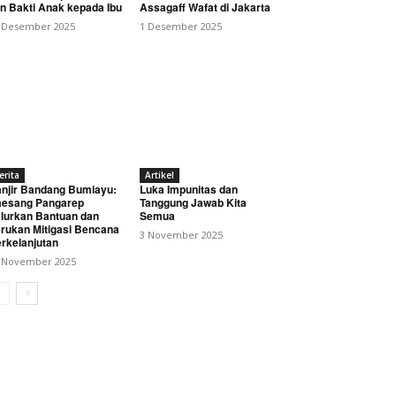
n Bakti Anak kepada Ibu
Assagaff Wafat di Jakarta
 Desember 2025
1 Desember 2025
erita
Artikel
njir Bandang Bumiayu:
Luka Impunitas dan
esang Pangarep
Tanggung Jawab Kita
lurkan Bantuan dan
Semua
rukan Mitigasi Bencana
3 November 2025
rkelanjutan
 November 2025