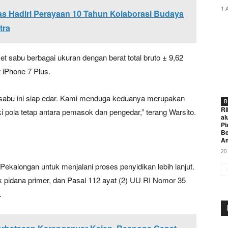
1 
 Hadiri Perayaan 10 Tahun Kolaborasi Budaya
tra
et sabu berbagai ukuran dengan berat total bruto ± 9,62
 iPhone 7 Plus.
 sabu ini siap edar. Kami menduga keduanya merupakan
B
Ri
iki pola tetap antara pemasok dan pengedar,” terang Warsito.
al
Pi
Be
A
20
Pekalongan untuk menjalani proses penyidikan lebih lanjut.
ak pidana primer, dan Pasal 112 ayat (2) UU RI Nomor 35
.