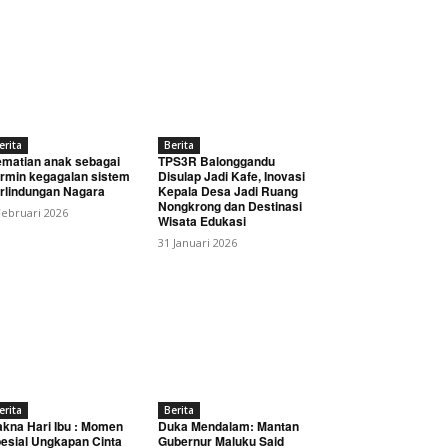
erita
Berita
matian anak sebagai
TPS3R Balonggandu
rmin kegagalan sistem
Disulap Jadi Kafe, Inovasi
rlindungan Nagara
Kepala Desa Jadi Ruang
Nongkrong dan Destinasi
Februari 2026
Wisata Edukasi
31 Januari 2026
erita
Berita
kna Hari Ibu : Momen
Duka Mendalam: Mantan
esial Ungkapan Cinta
Gubernur Maluku Said