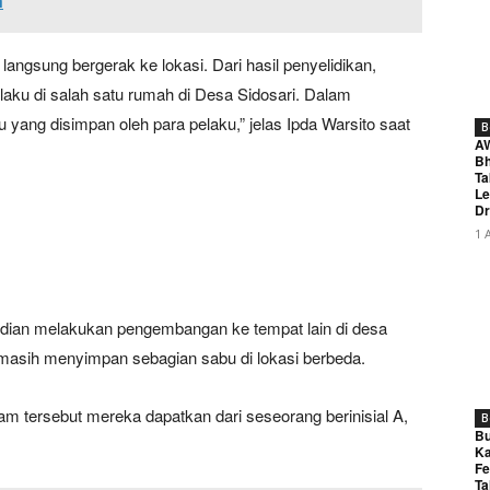
n
langsung bergerak ke lokasi. Dari hasil penyelidikan,
aku di salah satu rumah di Desa Sidosari. Dalam
yang disimpan oleh para pelaku,” jelas Ipda Warsito saat
B
A
Bh
Ta
Le
Dr
1 
mudian melakukan pengembangan ke tempat lain di desa
 masih menyimpan sebagian sabu di lokasi berbeda.
tersebut mereka dapatkan dari seseorang berinisial A,
B
Bu
Ka
Fe
Ta