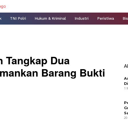
k
TNI Polri
Hukum & Kriminal
Industri
Peristiwa
Bis
n Tangkap Dua
A
mankan Barang Bukti
A
D
1 
P
G
S
20
nterest
WhatsApp