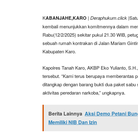
K
ABANJAHE,KARO
|
D
eraphukum.click
|Satu
kembali menunjukkan komitmennya dalam memb
Rabu(12/2/2025) sekitar pukul 21.30 WIB, petug
sebuah rumah kontrakan di Jalan Mariam Gint
Kabupaten Karo.
Kapolres Tanah Karo, AKBP Eko Yulianto, S.H.
tersebut. “Kami terus berupaya memberantas p
ditangkap dengan barang bukti dua paket sabu
aktivitas peredaran narkoba,” ungkapnya.
Berita Lainnya
Aksi Demo Petani Bung
Memiliki NIB Dan Izin