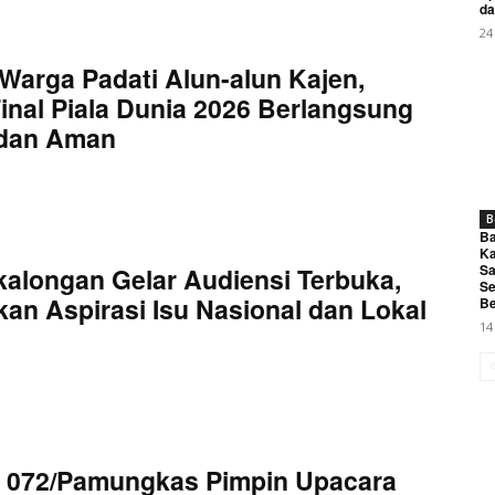
da
24
Warga Padati Alun-alun Kajen,
inal Piala Dunia 2026 Berlangsung
 dan Aman
B
Ba
Ka
Sa
kalongan Gelar Audiensi Terbuka,
Se
an Aspirasi Isu Nasional dan Lokal
Be
14
 072/Pamungkas Pimpin Upacara