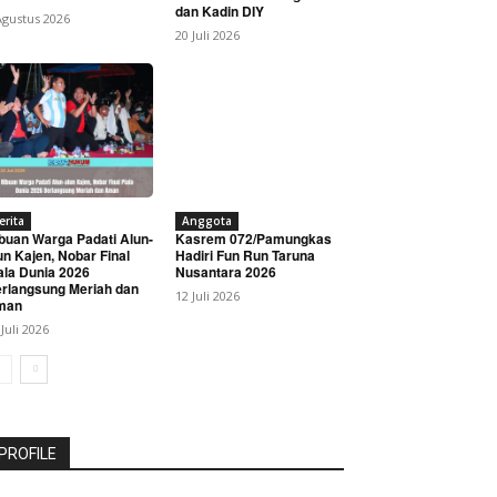
dan Kadin DIY
Agustus 2026
20 Juli 2026
erita
Anggota
buan Warga Padati Alun-
Kasrem 072/Pamungkas
un Kajen, Nobar Final
Hadiri Fun Run Taruna
ala Dunia 2026
Nusantara 2026
rlangsung Meriah dan
12 Juli 2026
man
 Juli 2026
PROFILE