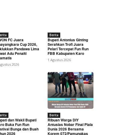
erita
Berita
WON FC Juara
Bupati Antonius Ginting
ayangkara Cup 2026,
Serahkan Trofi Juara
klukkan Pandawa Lima
Pelari Tercepat Fun Run
wat Adu Penalti
FBB Kabupaten Karo
amatis
1 Agustus 2026
Agustus 2026
erita
Berita
pati dan Wakil Bupati
Ribuan Warga DIY
ro Buka Fun Run
Antusias Nobar Final Piala
stival Bunga dan Buah
Dunia 2026 Bersama
hun 2026
Korem 072/Pamungkas