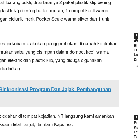
h barang bukti, di antaranya 2 paket plastik klip bening
 plastik klip bening berles merah, 1 dompet kecil warna
an elektrik merk Pocket Scale warna silver dan 1 unit
B
A
Satresnarkoba melakukan penggerebekan di rumah kontrakan
Bh
Ta
nemukan sabu yang disimpan dalam dompet kecil warna
Le
Dr
an elektrik dan plastik klip, yang diduga digunakan
1 
diedarkan.
Sinkronisasi Program Dan Jajaki Pembangunan
eledahan di tempat kejadian. NT langsung kami amankan
B
Bu
saan lebih lanjut,” tambah Kapolres.
Ka
Fe
Ta