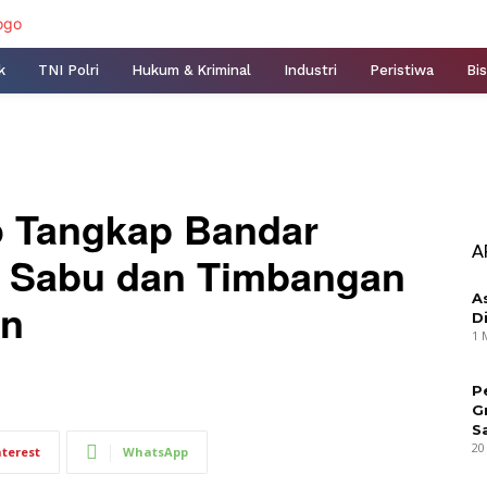
k
TNI Polri
Hukum & Kriminal
Industri
Peristiwa
Bis
o Tangkap Bandar
A
et Sabu dan Timbangan
A
an
D
1 
P
G
S
20
nterest
WhatsApp