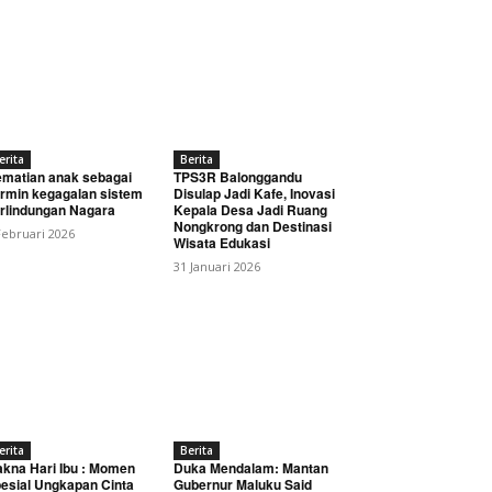
erita
Berita
matian anak sebagai
TPS3R Balonggandu
rmin kegagalan sistem
Disulap Jadi Kafe, Inovasi
rlindungan Nagara
Kepala Desa Jadi Ruang
Nongkrong dan Destinasi
Februari 2026
Wisata Edukasi
31 Januari 2026
erita
Berita
kna Hari Ibu : Momen
Duka Mendalam: Mantan
esial Ungkapan Cinta
Gubernur Maluku Said