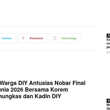
B
Twitter
Pinterest
WhatsApp
Ke
ce
pe
5 
Warga DIY Antusias Nobar Final
unia 2026 Bersama Korem
mungkas dan Kadin DIY
B
Ma
Sp