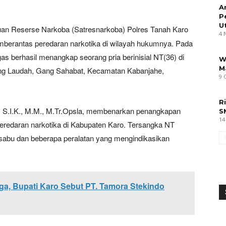
A
P
U
an Reserse Narkoba (Satresnarkoba) Polres Tanah Karo
4 
erantas peredaran narkotika di wilayah hukumnya. Pada
as berhasil menangkap seorang pria berinisial NT(36) di
W
M
ing Laudah, Gang Sahabat, Kecamatan Kabanjahe,
9 
R
, S.I.K., M.M., M.Tr.Opsla, membenarkan penangkapan
S
14
eredaran narkotika di Kabupaten Karo. Tersangka NT
 sabu dan beberapa peralatan yang mengindikasikan
a, Bupati Karo Sebut PT. Tamora Stekindo