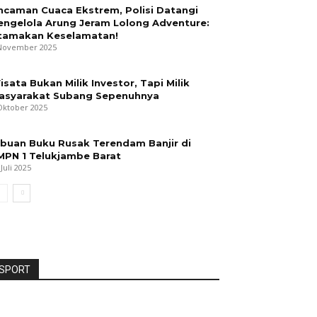
ncaman Cuaca Ekstrem, Polisi Datangi
engelola Arung Jeram Lolong Adventure:
tamakan Keselamatan!
November 2025
isata Bukan Milik Investor, Tapi Milik
asyarakat Subang Sepenuhnya
Oktober 2025
ibuan Buku Rusak Terendam Banjir di
MPN 1 Telukjambe Barat
 Juli 2025
SPORT