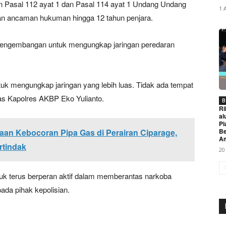
an Pasal 112 ayat 1 dan Pasal 114 ayat 1 Undang Undang
1 
an ancaman hukuman hingga 12 tahun penjara.
 pengembangan untuk mengungkap jaringan peredaran
k mengungkap jaringan yang lebih luas. Tidak ada tempat
as Kapolres AKBP Eko Yulianto.
B
Ri
al
Pi
an Kebocoran Pipa Gas di Perairan Ciparage,
Be
A
rtindak
20
k terus berperan aktif dalam memberantas narkoba
ada pihak kepolisian.