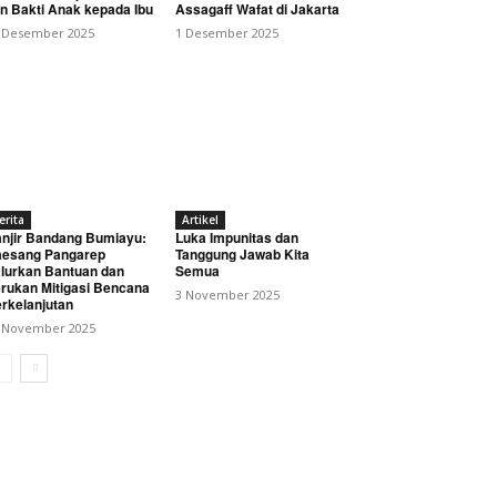
n Bakti Anak kepada Ibu
Assagaff Wafat di Jakarta
 Desember 2025
1 Desember 2025
erita
Artikel
njir Bandang Bumiayu:
Luka Impunitas dan
esang Pangarep
Tanggung Jawab Kita
lurkan Bantuan dan
Semua
rukan Mitigasi Bencana
3 November 2025
rkelanjutan
 November 2025