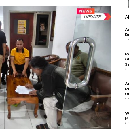
A
A
D
1 
P
G
S
20
A
P
U
4 
W
M
9 