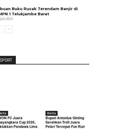
ibuan Buku Rusak Terendam Banjir di
MPN 1 Telukjambe Barat
 Juli 2025
SPORT
erita
Berita
WON FC Juara
Bupati Antonius Ginting
ayangkara Cup 2026,
Serahkan Trofi Juara
klukkan Pandawa Lima
Pelari Tercepat Fun Run