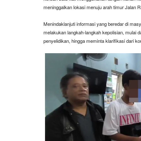
meninggalkan lokasi menuju arah timur Jalan R
Menindaklanjuti informasi yang beredar di masy
SUBSCRIB
melakukan langkah-langkah kepolisian, mulai d
penyelidikan, hingga meminta klarifikasi dari k
Bagikan Artikel
Berita Lainnya
Rumah Mil
Bantuan Pemerintah