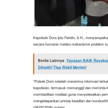
Kapolsek Doro Iptu Faridin, S.H., menyampaik
secara humanis melalui mekanisme problem sol
Berita Lainnya
Yayasan BAIK Rayakan
Dihadiri Tiga Wakil Menteri
“Polsek Doro setelah menerima informasi terka
kepolisian, termasuk memanggil dan meminta ket
memfasilitasi mediasi guna menyelesaikan pe
mengedepankan prinsip keadilan dan kondusifita
(08/05/2026) malam.