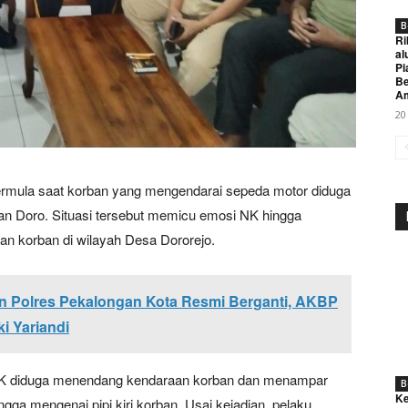
B
Ri
al
Pi
Be
A
20
bermula saat korban yang mengendarai sepeda motor diduga
Week
n Doro. Situasi tersebut memicu emosi NK hingga
e PRO
n korban di wilayah Desa Dororejo.
Company
 Polres Pekalongan Kota Resmi Berganti, AKBP
i Yariandi
About
Contact us
NK diduga menendang kendaraan korban dan menampar
Subscription Plans
B
Ke
ga mengenai pipi kiri korban. Usai kejadian, pelaku