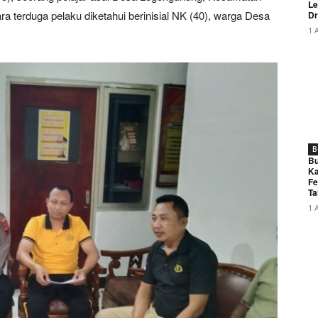
Le
 terduga pelaku diketahui berinisial NK (40), warga Desa
Dr
1 
B
Bu
Ka
Fe
Ta
1 