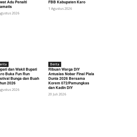
wat Adu Penalti
FBB Kabupaten Karo
amatis
1 Agustus 2026
Agustus 2026
erita
Berita
pati dan Wakil Bupati
Ribuan Warga DIY
ro Buka Fun Run
Antusias Nobar Final Piala
stival Bunga dan Buah
Dunia 2026 Bersama
hun 2026
Korem 072/Pamungkas
dan Kadin DIY
Agustus 2026
20 Juli 2026