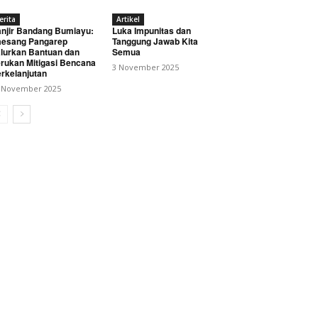
erita
Artikel
njir Bandang Bumiayu:
Luka Impunitas dan
esang Pangarep
Tanggung Jawab Kita
lurkan Bantuan dan
Semua
rukan Mitigasi Bencana
3 November 2025
rkelanjutan
 November 2025