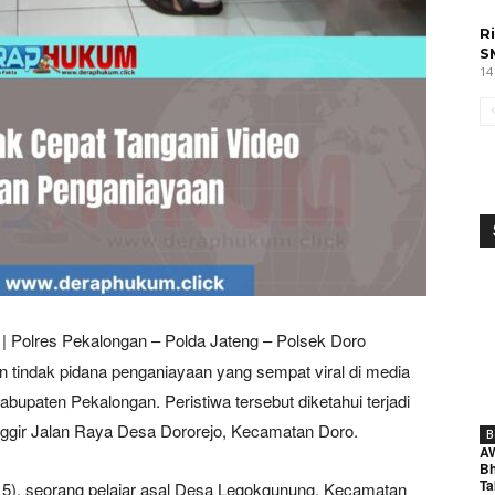
R
S
14
|
Polres Pekalongan – Polda Jateng – Polsek Doro
an tindak pidana penganiayaan yang sempat viral di media
abupaten Pekalongan. Peristiwa tersebut diketahui terjadi
pinggir Jalan Raya Desa Dororejo, Kecamatan Doro.
B
A
Bh
Ta
(15), seorang pelajar asal Desa Legokgunung, Kecamatan