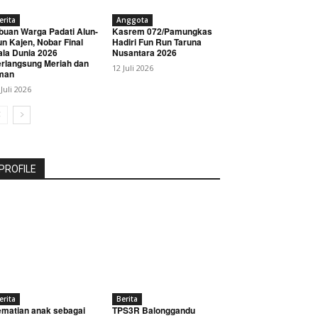
erita
Anggota
buan Warga Padati Alun-
Kasrem 072/Pamungkas
un Kajen, Nobar Final
Hadiri Fun Run Taruna
ala Dunia 2026
Nusantara 2026
rlangsung Meriah dan
12 Juli 2026
man
 Juli 2026
PROFILE
erita
Berita
matian anak sebagai
TPS3R Balonggandu