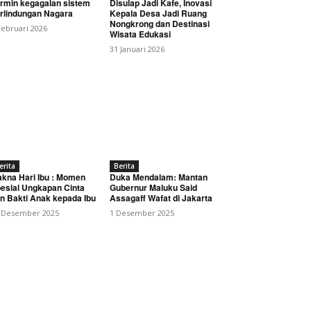
rmin kegagalan sistem
Disulap Jadi Kafe, Inovasi
rlindungan Nagara
Kepala Desa Jadi Ruang
Nongkrong dan Destinasi
Februari 2026
Wisata Edukasi
31 Januari 2026
 Lapuk, Warga Harapkan
erita
Berita
kna Hari Ibu : Momen
Duka Mendalam: Mantan
esial Ungkapan Cinta
Gubernur Maluku Said
n Bakti Anak kepada Ibu
Assagaff Wafat di Jakarta
 Desember 2025
1 Desember 2025