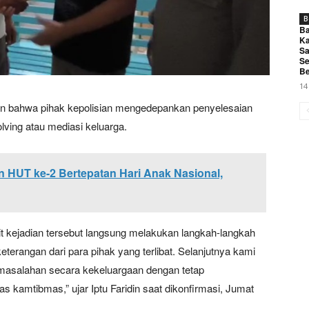
B
Ba
Ka
Sa
Se
Be
14
an bahwa pihak kepolisian mengedepankan penyelesaian
ving atau mediasi keluarga.
 HUT ke-2 Bertepatan Hari Anak Nasional,
it kejadian tersebut langsung melakukan langkah-langkah
erangan dari para pihak yang terlibat. Selanjutnya kami
rmasalahan secara kekeluargaan dengan tetap
s kamtibmas,” ujar Iptu Faridin saat dikonfirmasi, Jumat