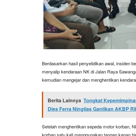
Berdasarkan hasil penyelidikan awal, insiden 
News 
menyalip kendaraan NK di Jalan Raya Sawanga
Magazin
kemudian mengejar dan menghentikan kendaraa
Berita Lainnya
Tongkat Kepemimpinan
Dies Ferra Ningtias Gantikan AKBP Rik
Setelah menghentikan sepeda motor korban, 
korban satu kali menggunakan tangan kanan hing