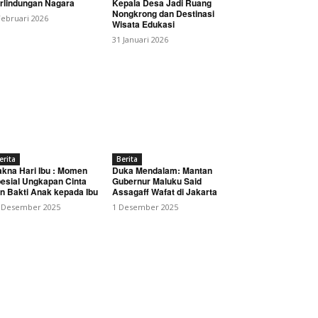
rlindungan Nagara
Kepala Desa Jadi Ruang
Nongkrong dan Destinasi
Februari 2026
Wisata Edukasi
31 Januari 2026
ayar Pajak Kendaraan
erita
Berita
kna Hari Ibu : Momen
Duka Mendalam: Mantan
esial Ungkapan Cinta
Gubernur Maluku Said
n Bakti Anak kepada Ibu
Assagaff Wafat di Jakarta
 Desember 2025
1 Desember 2025