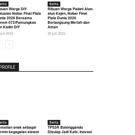
erita
Berita
buan Warga DIY
Ribuan Warga Padati Alun-
tusias Nobar Final Piala
alun Kajen, Nobar Final
nia 2026 Bersama
Piala Dunia 2026
orem 072/Pamungkas
Berlangsung Meriah dan
n Kadin DIY
Aman
 Juli 2026
20 Juli 2026
PROFILE
erita
Berita
matian anak sebagai
TPS3R Balonggandu
rmin kegagalan sistem
Disulap Jadi Kafe, Inovasi