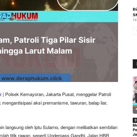
R
S
14
k
| Polsek Kemayoran, Jakarta Pusat, menggelar Patroli
 mengantisipasi aksi premanisme, tawuran, balap liar,
B
Me
pin langsung oleh Iptu Sularno, dengan melibatkan sembilan
Pe
Ja
mlah titik rawan, seperti Underpass Gandhi, Jalan HBR