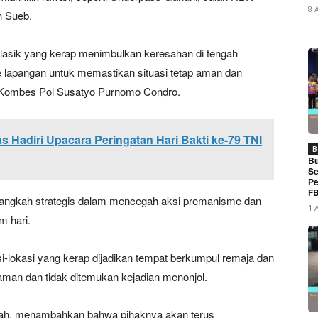
8 
n Sueb.
asik yang kerap menimbulkan keresahan di tengah
e lapangan untuk memastikan situasi tetap aman dan
t, Kombes Pol Susatyo Purnomo Condro.
Hadiri Upacara Peringatan Hari Bakti ke-79 TNI
B
Bu
Se
Pe
FB
 langkah strategis dalam mencegah aksi premanisme dan
1 
m hari.
i-lokasi yang kerap dijadikan tempat berkumpul remaja dan
aman dan tidak ditemukan kejadian menonjol.
ah, menambahkan bahwa pihaknya akan terus