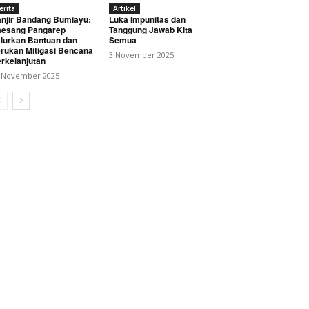
erita
Artikel
njir Bandang Bumiayu:
Luka Impunitas dan
esang Pangarep
Tanggung Jawab Kita
lurkan Bantuan dan
Semua
rukan Mitigasi Bencana
3 November 2025
rkelanjutan
 November 2025