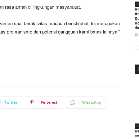
B
n rasa aman di lingkungan masyarakat.
Ri
An
Du
man saat beraktivitas maupun beristirahat. Ini merupakan
K
da
as premanisme dan potensi gangguan kamtibmas lainnya,”
20
Week
e PRO
Company
Twitter
Pinterest
WhatsApp
About
Contact us
B
Subscription Plans
Ke
ce