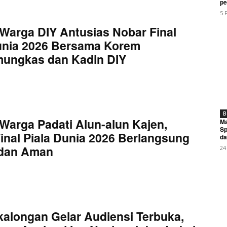
My account
pe
5 
Warga DIY Antusias Nobar Final
E NOW
unia 2026 Bersama Korem
mungkas dan Kadin DIY
abupaten Bekasi Berusaha mempermudah Masyarakat memb
B
Warga Padati Alun-alun Kajen,
Ma
Sp
inal Piala Dunia 2026 Berlangsung
da
 dan Aman
24
kalongan Gelar Audiensi Terbuka,