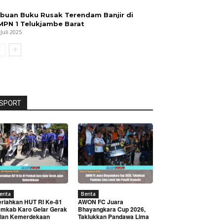
ibuan Buku Rusak Terendam Banjir di
MPN 1 Telukjambe Barat
 Juli 2025
SPORT
erita
Berita
riahkan HUT RI Ke-81
AWON FC Juara
mkab Karo Gelar Gerak
Bhayangkara Cup 2026,
lan Kemerdekaan
Taklukkan Pandawa Lima