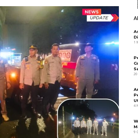
A
A
D
1 
P
G
S
20
A
P
U
4 
W
M
9 