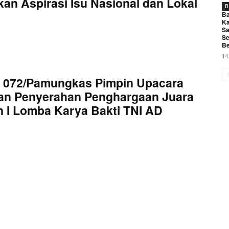
an Aspirasi Isu Nasional dan Lokal
B
Ba
Ka
Sa
Se
Be
14
 072/Pamungkas Pimpin Upacara
an Penyerahan Penghargaan Juara
 I Lomba Karya Bakti TNI AD