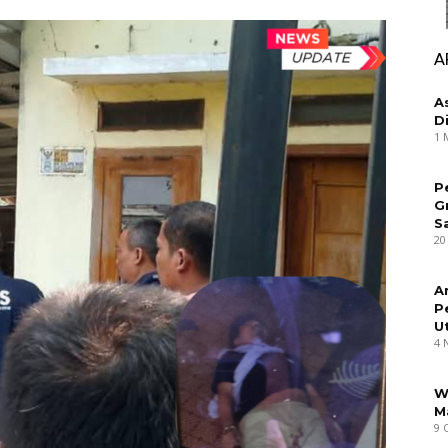
A
A
D
1 
P
G
S
20
A
P
U
4 
W
M
9 