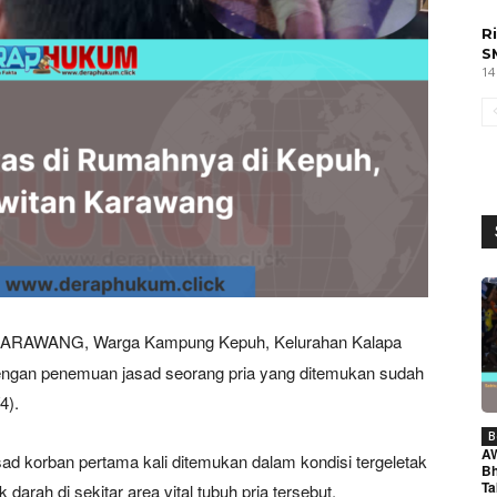
R
S
14
KARAWANG, Warga Kampung Kepuh, Kelurahan Kalapa
ngan penemuan jasad seorang pria yang ditemukan sudah
4).
B
A
sad korban pertama kali ditemukan dalam kondisi tergeletak
Bh
Ta
arah di sekitar area vital tubuh pria tersebut.