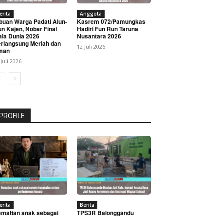
erita
Anggota
buan Warga Padati Alun-
Kasrem 072/Pamungkas
un Kajen, Nobar Final
Hadiri Fun Run Taruna
ala Dunia 2026
Nusantara 2026
rlangsung Meriah dan
12 Juli 2026
man
 Juli 2026
PROFILE
erita
Berita
matian anak sebagai
TPS3R Balonggandu