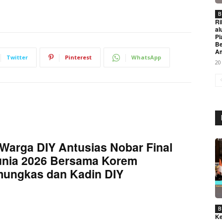
B
Ri
al
Pi
Be
A
Twitter
Pinterest
WhatsApp
20
Week
e PRO
Warga DIY Antusias Nobar Final
Company
unia 2026 Bersama Korem
mungkas dan Kadin DIY
About
Contact us
B
Subscription Plans
Ke