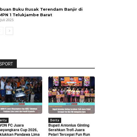
ibuan Buku Rusak Terendam Banjir di
MPN 1 Telukjambe Barat
 Juli 2025
SPORT
erita
Berita
WON FC Juara
Bupati Antonius Ginting
ayangkara Cup 2026,
Serahkan Trofi Juara
klukkan Pandawa Lima
Pelari Tercepat Fun Run