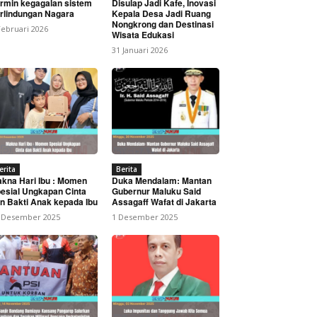
rmin kegagalan sistem
Disulap Jadi Kafe, Inovasi
rlindungan Nagara
Kepala Desa Jadi Ruang
Nongkrong dan Destinasi
Februari 2026
Wisata Edukasi
31 Januari 2026
 Aula Raja Inal Siregar
erita
Berita
kna Hari Ibu : Momen
Duka Mendalam: Mantan
esial Ungkapan Cinta
Gubernur Maluku Said
n Bakti Anak kepada Ibu
Assagaff Wafat di Jakarta
 Desember 2025
1 Desember 2025