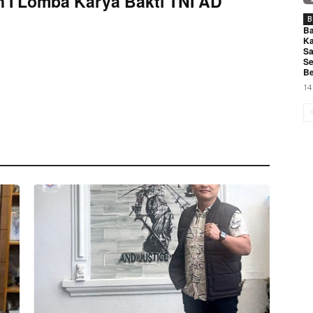
 I Lomba Karya Bakti TNI AD
B
Ba
Ka
Sa
Se
Be
14