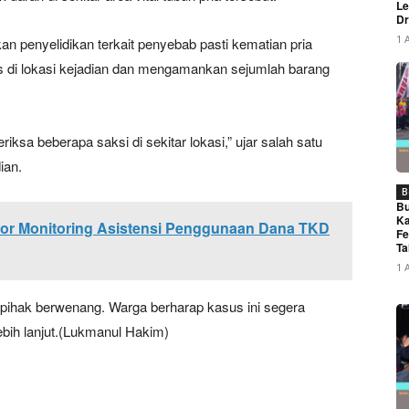
Le
Dr
1 
an penyelidikan terkait penyebab pasti kematian pria
as di lokasi kejadian dan mengamankan sejumlah barang
sa beberapa saksi di sekitar lokasi,” ujar salah satu
ian.
B
Bu
Ka
kor Monitoring Asistensi Penggunaan Dana TKD
Fe
Ta
1 
eh pihak berwenang. Warga berharap kasus ini segera
bih lanjut.(Lukmanul Hakim)