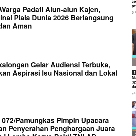
ce
My account
pe
Warga Padati Alun-alun Kajen,
5 
inal Piala Dunia 2026 Berlangsung
 dan Aman
E NOW
kalongan Gelar Audiensi Terbuka,
ro Ikuti Rakor Monitoring Asistensi Penggunaan Dana TKD Di
an Aspirasi Isu Nasional dan Lokal
B
Ma
Sp
da
24
 072/Pamungkas Pimpin Upacara
an Penyerahan Penghargaan Juara