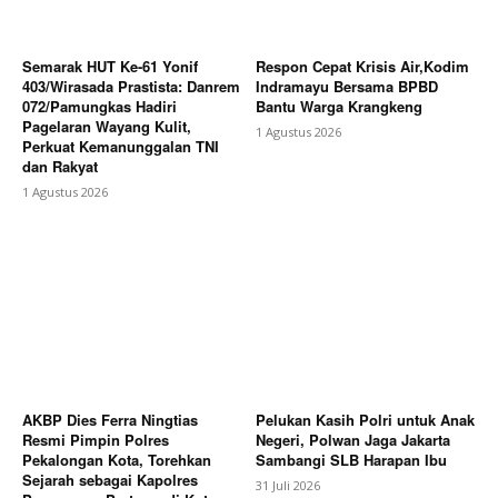
Kepada Calon Jaksa Terkait Hukum Pidana KDRT,
TPPO, TPT dan Satwa Liar
Semarak HUT Ke-61 Yonif
Respon Cepat Krisis Air,Kodim
403/Wirasada Prastista: Danrem
Indramayu Bersama BPBD
072/Pamungkas Hadiri
Bantu Warga Krangkeng
Pagelaran Wayang Kulit,
1 Agustus 2026
Perkuat Kemanunggalan TNI
dan Rakyat
1 Agustus 2026
AKBP Dies Ferra Ningtias
Pelukan Kasih Polri untuk Anak
Resmi Pimpin Polres
Negeri, Polwan Jaga Jakarta
Pekalongan Kota, Torehkan
Sambangi SLB Harapan Ibu
Sejarah sebagai Kapolres
31 Juli 2026