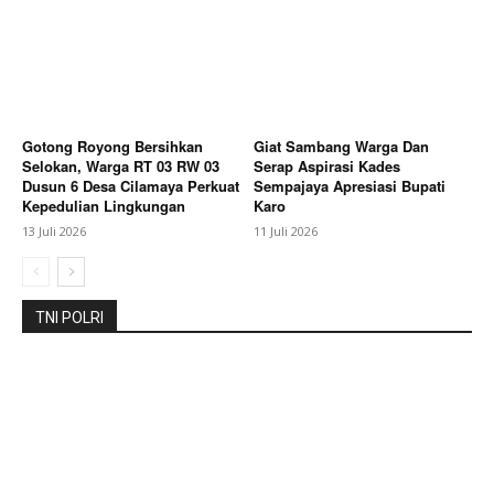
SUBSCRIBE NOW
Gotong Royong Bersihkan
Giat Sambang Warga Dan
Selokan, Warga RT 03 RW 03
Serap Aspirasi Kades
Dusun 6 Desa Cilamaya Perkuat
Sempajaya Apresiasi Bupati
Company
Kepedulian Lingkungan
Karo
13 Juli 2026
11 Juli 2026
About
Contact us
Subscription Plans
TNI POLRI
My account
Bagikan Artikel
Berita Lainnya
Dr. Fri Hartono Berikan Pembekalan