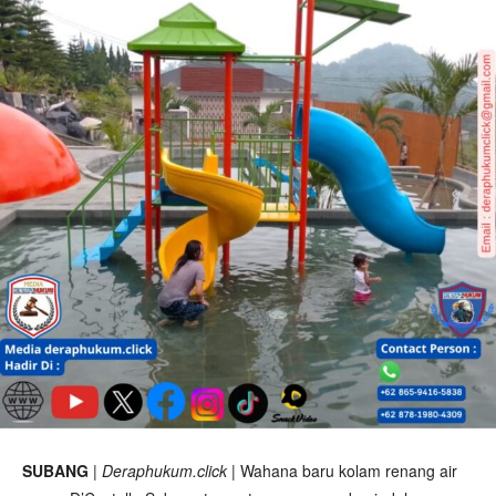
SUBANG
|
Deraphukum.click
| Wahana baru kolam renang air