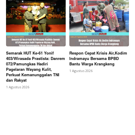
Berita Lainnya
Kasrem 072/Pamungkas Hadiri
Upacara Peringatan Hari Bakti ke-79 TNI Angkatan
Udara Tahun 2026
Semarak HUT Ke-61 Yonif
Respon Cepat Krisis Air,Kodim
403/Wirasada Prastista: Danrem
Indramayu Bersama BPBD
072/Pamungkas Hadiri
Bantu Warga Krangkeng
Pagelaran Wayang Kulit,
1 Agustus 2026
Perkuat Kemanunggalan TNI
dan Rakyat
1 Agustus 2026