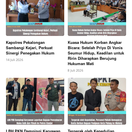
Kapolres Pekalongan
Kuasa Hukum Korban Angkar
Sambangi Kejari, Perkuat
Bicara: Setelah Priyo Di Vonis
Sinergi Penegakan Hukum
Seumur Hidup, Keadilan untuk
Ririn Diharapkan Berujung
14 Juli 2026
Hukuman Mati
8 Juli 2026
LBH PKN Dampingi Karyawan
Tergerak oleh Kepedulian,