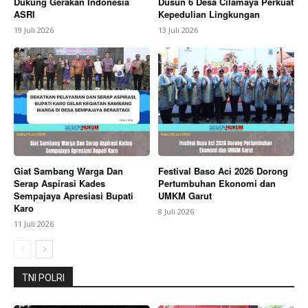
Dukung Gerakan Indonesia
Dusun 6 Desa Cilamaya Perkuat
ASRI
Kepedulian Lingkungan
19 Juli 2026
13 Juli 2026
SUBSCRIBE NOW
Company
Giat Sambang Warga Dan
Festival Baso Aci 2026 Dorong
Serap Aspirasi Kades
Pertumbuhan Ekonomi dan
Sempajaya Apresiasi Bupati
UMKM Garut
About
Karo
8 Juli 2026
Contact us
11 Juli 2026
Subscription Plans
My account
TNI POLRI
Bagikan Artikel