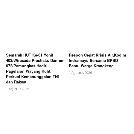
Berita Lainnya
KBRI Yordania Fasilitasi Jabar dan DKI
Jakarta Pasarkan Potensi Pariwisata di Pasar
Internasional
Semarak HUT Ke-61 Yonif
Respon Cepat Krisis Air,Kodim
403/Wirasada Prastista: Danrem
Indramayu Bersama BPBD
072/Pamungkas Hadiri
Bantu Warga Krangkeng
Pagelaran Wayang Kulit,
1 Agustus 2026
Perkuat Kemanunggalan TNI
dan Rakyat
1 Agustus 2026