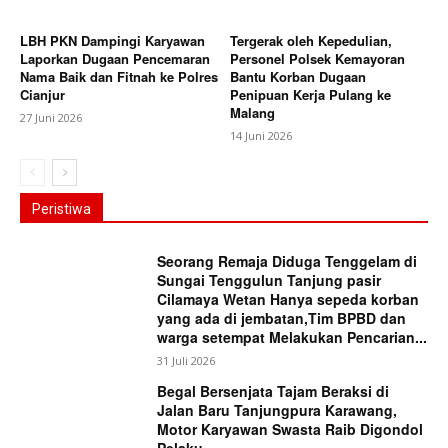
LBH PKN Dampingi Karyawan
Tergerak oleh Kepedulian,
Laporkan Dugaan Pencemaran
Personel Polsek Kemayoran
Nama Baik dan Fitnah ke Polres
Bantu Korban Dugaan
Cianjur
Penipuan Kerja Pulang ke
Malang
27 Juni 2026
14 Juni 2026
Peristiwa
Seorang Remaja Diduga Tenggelam di
Sungai Tenggulun Tanjung pasir
Cilamaya Wetan Hanya sepeda korban
yang ada di jembatan,Tim BPBD dan
warga setempat Melakukan Pencarian...
31 Juli 2026
Begal Bersenjata Tajam Beraksi di
Jalan Baru Tanjungpura Karawang,
Motor Karyawan Swasta Raib Digondol
Pelaku