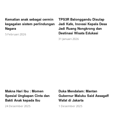
Kematian anak sebagai cermin
TPS3R Balonggandu Disulap
kegagalan sistem perlindungan
Jadi Kafe, Inovasi Kepala Desa
Nagara
Jadi Ruang Nongkrong dan
Destinasi Wisata Edukasi
5 Februari 2026
31 Januari 2026
Makna Hari Ibu : Momen
Duka Mendalam: Mantan
Spesial Ungkapan Cinta dan
Gubernur Maluku Said Assagaff
Bakti Anak kepada Ibu
Wafat di Jakarta
24 Desember 2025
1 Desember 2025