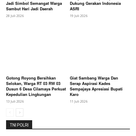
Jadi Simbol Semangat Warga
Dukung Gerakan Indonesia
Sambut Hari Jadi Daerah
ASRI
28 Juli 2026
19 Juli 2026
SUBSCRIBE NOW
Company
Gotong Royong Bersihkan
Giat Sambang Warga Dan
Selokan, Warga RT 03 RW 03
Serap Aspirasi Kades
About
Dusun 6 Desa Cilamaya Perkuat
Sempajaya Apresiasi Bupati
Kepedulian Lingkungan
Karo
Contact us
13 Juli 2026
11 Juli 2026
Subscription Plans
My account
TNI POLRI
Bagikan Artikel