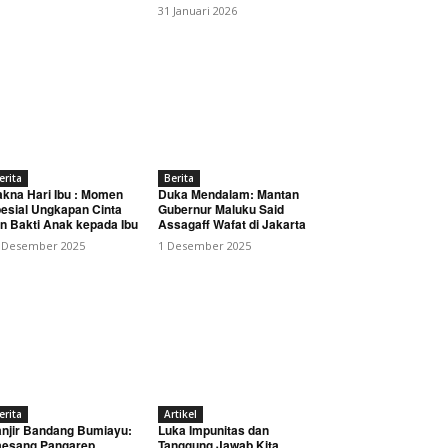
31 Januari 2026
erita
Berita
kna Hari Ibu : Momen
Duka Mendalam: Mantan
esial Ungkapan Cinta
Gubernur Maluku Said
gelang, Tegaskan
n Bakti Anak kepada Ibu
Assagaff Wafat di Jakarta
 Desember 2025
1 Desember 2025
erita
Artikel
njir Bandang Bumiayu:
Luka Impunitas dan
esang Pangarep
Tanggung Jawab Kita