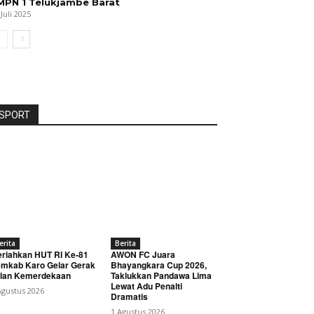
MPN 1 Telukjambe Barat
 Juli 2025
SPORT
erita
Berita
riahkan HUT RI Ke-81
AWON FC Juara
mkab Karo Gelar Gerak
Bhayangkara Cup 2026,
lan Kemerdekaan
Taklukkan Pandawa Lima
Lewat Adu Penalti
Agustus 2026
Dramatis
1 Agustus 2026