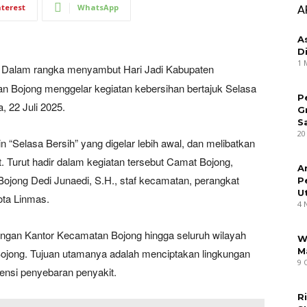
nterest
WhatsApp
A
A
D
1 
 Dalam rangka menyambut Hari Jadi Kabupaten
n Bojong menggelar kegiatan kebersihan bertajuk Selasa
P
 22 Juli 2025.
G
S
20
n “Selasa Bersih” yang digelar lebih awal, dan melibatkan
 Turut hadir dalam kegiatan tersebut Camat Bojong,
A
ojong Dedi Junaedi, S.H., staf kecamatan, perangkat
P
U
ota Linmas.
4 
kungan Kantor Kecamatan Bojong hingga seluruh wilayah
W
M
ojong. Tujuan utamanya adalah menciptakan lingkungan
9 
tensi penyebaran penyakit.
R