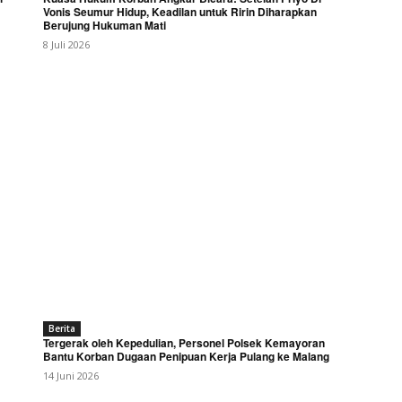
Vonis Seumur Hidup, Keadilan untuk Ririn Diharapkan
Berujung Hukuman Mati
8 Juli 2026
Berita
Tergerak oleh Kepedulian, Personel Polsek Kemayoran
Bantu Korban Dugaan Penipuan Kerja Pulang ke Malang
14 Juni 2026