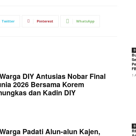
Twitter
Pinterest
WhatsApp
B
Bu
Se
Pe
FB
Warga DIY Antusias Nobar Final
1 
unia 2026 Bersama Korem
mungkas dan Kadin DIY
B
Warga Padati Alun-alun Kajen,
Ri
An