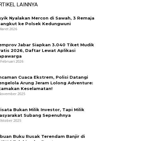
RTIKEL LAINNYA
syik Nyalakan Mercon di Sawah, 3 Remaja
iangkut ke Polsek Kedungwuni
Maret 2026
emprov Jabar Siapkan 3.040 Tiket Mudik
ratis 2026, Daftar Lewat Aplikasi
apawarga
 Februari 2026
ncaman Cuaca Ekstrem, Polisi Datangi
engelola Arung Jeram Lolong Adventure:
tamakan Keselamatan!
November 2025
isata Bukan Milik Investor, Tapi Milik
asyarakat Subang Sepenuhnya
Oktober 2025
ibuan Buku Rusak Terendam Banjir di