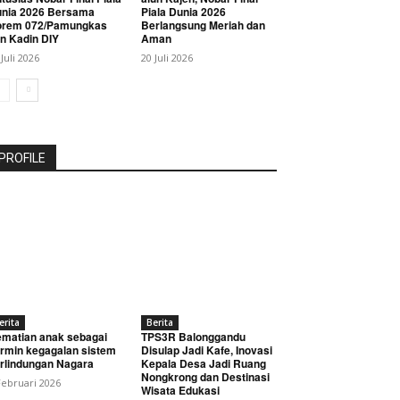
nia 2026 Bersama
Piala Dunia 2026
orem 072/Pamungkas
Berlangsung Meriah dan
n Kadin DIY
Aman
 Juli 2026
20 Juli 2026
PROFILE
erita
Berita
matian anak sebagai
TPS3R Balonggandu
rmin kegagalan sistem
Disulap Jadi Kafe, Inovasi
rlindungan Nagara
Kepala Desa Jadi Ruang
Nongkrong dan Destinasi
Februari 2026
Wisata Edukasi