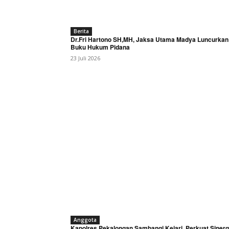
Berita
Dr.Fri Hartono SH,MH, Jaksa Utama Madya Luncurkan
Buku Hukum Pidana
23 Juli 2026
Anggota
Kapolres Pekalongan Sambangi Kejari, Perkuat Sinerg