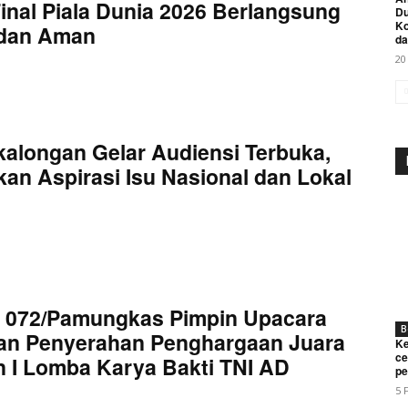
inal Piala Dunia 2026 Berlangsung
Du
K
 dan Aman
da
20
kalongan Gelar Audiensi Terbuka,
an Aspirasi Isu Nasional dan Lokal
Week
e PRO
Company
 072/Pamungkas Pimpin Upacara
About
B
an Penyerahan Penghargaan Juara
Ke
Contact us
ce
 I Lomba Karya Bakti TNI AD
pe
Subscription Plans
5 