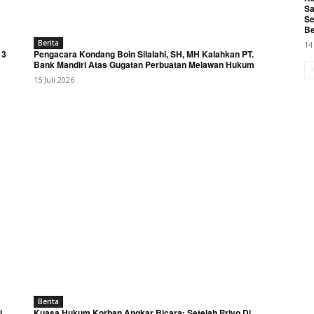
Sa
Se
Be
Berita
14
 3
Pengacara Kondang Boin Silalahi, SH, MH Kalahkan PT.
Bank Mandiri Atas Gugatan Perbuatan Melawan Hukum
15 Juli 2026
Berita
i
Kuasa Hukum Korban Angkar Bicara: Setelah Priyo Di