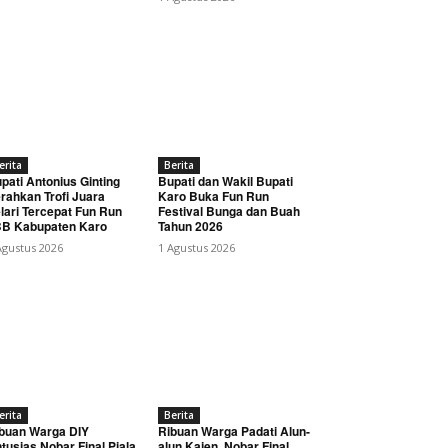
erita
Berita
pati Antonius Ginting
Bupati dan Wakil Bupati
rahkan Trofi Juara
Karo Buka Fun Run
lari Tercepat Fun Run
Festival Bunga dan Buah
B Kabupaten Karo
Tahun 2026
Agustus 2026
1 Agustus 2026
erita
Berita
buan Warga DIY
Ribuan Warga Padati Alun-
tusias Nobar Final Piala
alun Kajen, Nobar Final