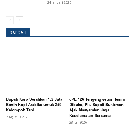
24 Januari 2026
DAERAH
Bupati Karo Serahkan 1,2 Juta
JPL 126 Tengengwetan Resmi
Benih Kopi Arabika untuk 259
Dibuka, Plt. Bupati Sukirman
Kelompok Tani.
Ajak Masyarakat Jaga
News Week
Keselamatan Bersama
7 Agustus 2026
Magazine PRO
28 Juli 2026