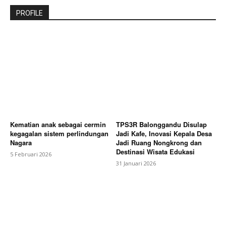
PROFILE
Kematian anak sebagai cermin
TPS3R Balonggandu Disulap
kegagalan sistem perlindungan
Jadi Kafe, Inovasi Kepala Desa
Nagara
Jadi Ruang Nongkrong dan
Destinasi Wisata Edukasi
5 Februari 2026
31 Januari 2026