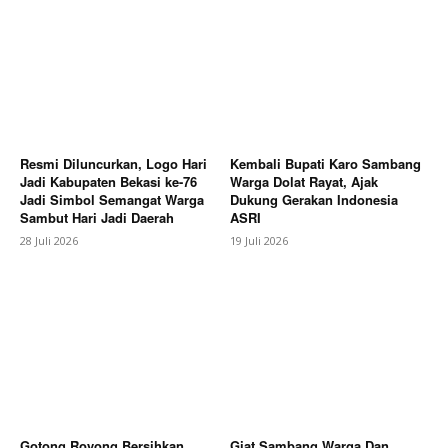
Resmi Diluncurkan, Logo Hari
Kembali Bupati Karo Sambang
Jadi Kabupaten Bekasi ke-76
Warga Dolat Rayat, Ajak
Jadi Simbol Semangat Warga
Dukung Gerakan Indonesia
Sambut Hari Jadi Daerah
ASRI
SUBSCRIBE NOW
28 Juli 2026
19 Juli 2026
Company
About
Contact us
Subscription Plans
Gotong Royong Bersihkan
Giat Sambang Warga Dan