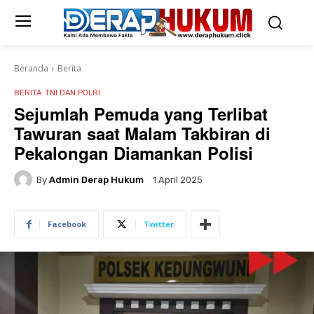
Beranda
Berita
BERITA
TNI DAN POLRI
Sejumlah Pemuda yang Terlibat
Tawuran saat Malam Takbiran di
Pekalongan Diamankan Polisi
By
Admin Derap Hukum
1 April 2025
Facebook
Twitter