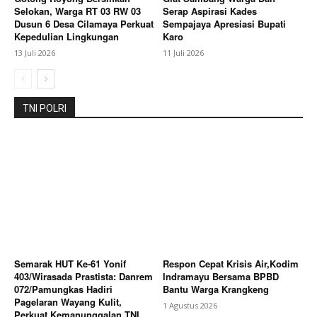
Selokan, Warga RT 03 RW 03
Serap Aspirasi Kades
My account
Dusun 6 Desa Cilamaya Perkuat
Sempajaya Apresiasi Bupati
Kepedulian Lingkungan
Karo
Bagikan Artikel
13 Juli 2026
11 Juli 2026
Berita Lainnya
FBB Karo 2026 Resmi Dibuka Bupati
Karo, Ribuan Pengunjung Padati Berastagi Dengan
TNI POLRI
Pengamanan Ketat
Semarak HUT Ke-61 Yonif
Respon Cepat Krisis Air,Kodim
403/Wirasada Prastista: Danrem
Indramayu Bersama BPBD
072/Pamungkas Hadiri
Bantu Warga Krangkeng
Pagelaran Wayang Kulit,
1 Agustus 2026
Perkuat Kemanunggalan TNI