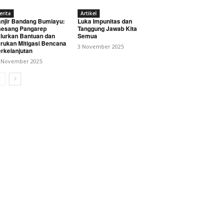
erita
Artikel
njir Bandang Bumiayu:
Luka Impunitas dan
esang Pangarep
Tanggung Jawab Kita
lurkan Bantuan dan
Semua
rukan Mitigasi Bencana
3 November 2025
rkelanjutan
 November 2025