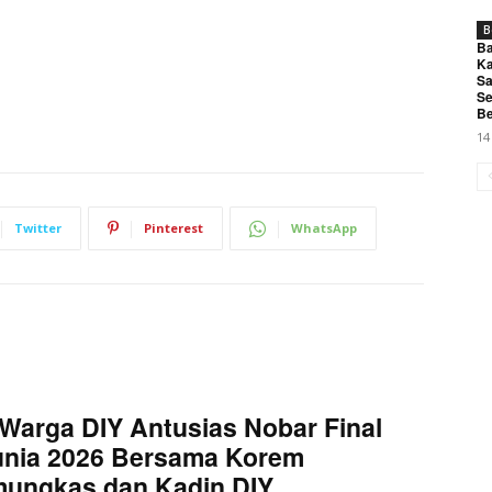
B
Ba
Ka
Sa
Se
Be
14
Twitter
Pinterest
WhatsApp
Warga DIY Antusias Nobar Final
unia 2026 Bersama Korem
mungkas dan Kadin DIY