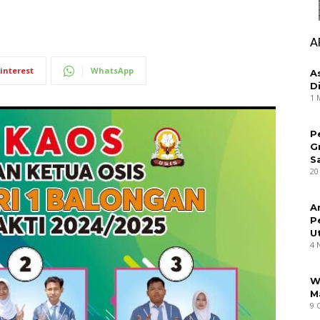
A
interest
WhatsApp
A
D
1 
P
G
S
20
A
P
U
4 
W
M
9 