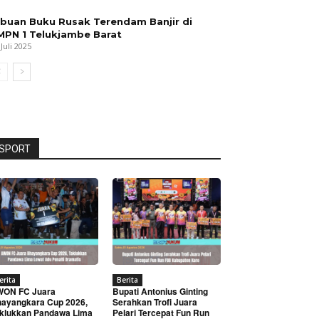
ibuan Buku Rusak Terendam Banjir di
MPN 1 Telukjambe Barat
 Juli 2025
SPORT
erita
Berita
WON FC Juara
Bupati Antonius Ginting
ayangkara Cup 2026,
Serahkan Trofi Juara
klukkan Pandawa Lima
Pelari Tercepat Fun Run