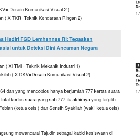
Le
Dr
 DKV= Desain Komunikasi Visual 2 )
1 
lan ( X TKR=Teknik Kendaraan Ringan 2)
s Hadiri FGD Lemhannas RI: Tegaskan
asial untuk Deteksi Dini Ancaman Negara
an ( XI TMI= Teknik Mekanik Industri 1)
B
Bu
yakilah ( X DKV=Desain Komunikasi Visual 2)
Ka
Fe
Ta
h 864 dan yang mencoblos hanya berjumlah 777 kertas suara
1 
 total kertas suara yang sah 777 itu akhirnya yang terpilih
bian (ketua osis ) dan Sensih Syakilah (wakil ketua osis)
ngsung mewancarai Tajudin sebagai kabid kesiswaan di