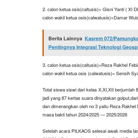
2. calon ketua osis(caltusis)= Gisni Yanti ( XI
calon wakil ketua osis(calwatusis)=Damar Wu
Berita Lainnya
Kasrem 072/Pamungka
Pentingnya Integrasi Teknologi Geosp
3. calon ketua osis(caltusis)=Reza Rakhel Febi
calon wakil ketua osis (calwatusis)= Sensih S
Total siswa siswi dari kelas X,XI,XII berjumla
jadi yang 87 kertas suara dinyatakan golput,dari
dan dimenangkan oleh no 3 yaitu Reza Rakhel Fe
masa bakti tahun 2024/2025 — 2025/2026
Setelah acara PILKAOS selesai awak media la