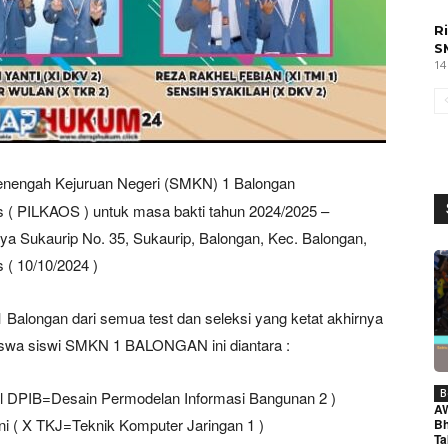
R
S
14
enengah Kejuruan Negeri (SMKN) 1 Balongan
 ( PILKAOS ) untuk masa bakti tahun 2024/2025 –
a Sukaurip No. 35, Sukaurip, Balongan, Kec. Balongan,
( 10/10/2024 )
Balongan dari semua test dan seleksi yang ketat akhirnya
 siswa siswi SMKN 1 BALONGAN ini diantara :
B
( Xl DPIB=Desain Permodelan Informasi Bangunan 2 )
A
ani ( X TKJ=Teknik Komputer Jaringan 1 )
Bh
Ta