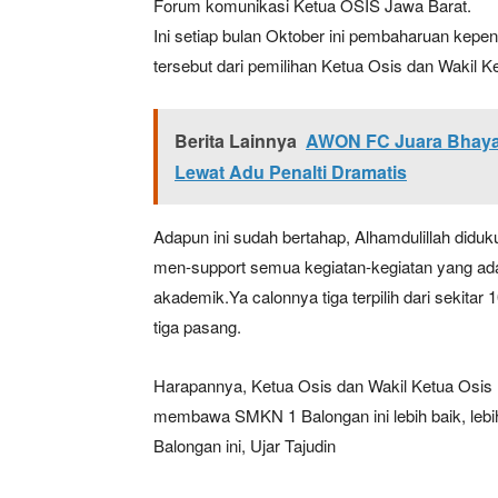
Forum komunikasi Ketua OSIS Jawa Barat.
Ini setiap bulan Oktober ini pembaharuan kep
tersebut dari pemilihan Ketua Osis dan Wakil Ke
SUBSCRIB
Berita Lainnya
AWON FC Juara Bhaya
Bagikan Artikel
Lewat Adu Penalti Dramatis
Adapun ini sudah bertahap, Alhamdulillah didu
Berita Lainnya
Kasrem 07
Geospasial untuk Deteks
men-support semua kegiatan-kegiatan yang ad
akademik.Ya calonnya tiga terpilih dari sekitar
tiga pasang.
Harapannya, Ketua Osis dan Wakil Ketua Osis m
membawa SMKN 1 Balongan ini lebih baik, lebih 
Balongan ini, Ujar Tajudin