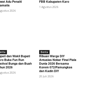
wat Adu Penalti
FBB Kabupaten Karo
amatis
1 Agustus 2026
Agustus 2026
erita
Berita
pati dan Wakil Bupati
Ribuan Warga DIY
ro Buka Fun Run
Antusias Nobar Final Piala
stival Bunga dan Buah
Dunia 2026 Bersama
hun 2026
Korem 072/Pamungkas
dan Kadin DIY
Agustus 2026
20 Juli 2026