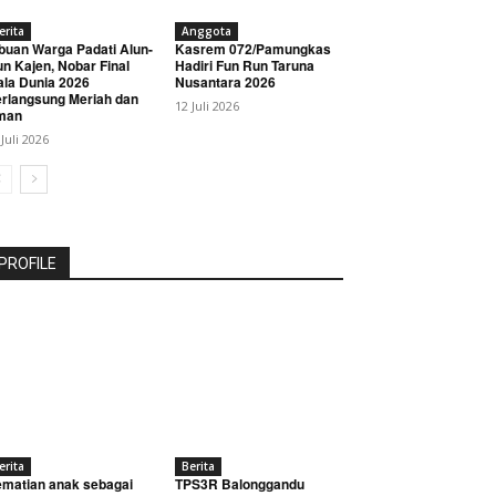
erita
Anggota
buan Warga Padati Alun-
Kasrem 072/Pamungkas
un Kajen, Nobar Final
Hadiri Fun Run Taruna
ala Dunia 2026
Nusantara 2026
rlangsung Meriah dan
12 Juli 2026
man
 Juli 2026
PROFILE
erita
Berita
matian anak sebagai
TPS3R Balonggandu