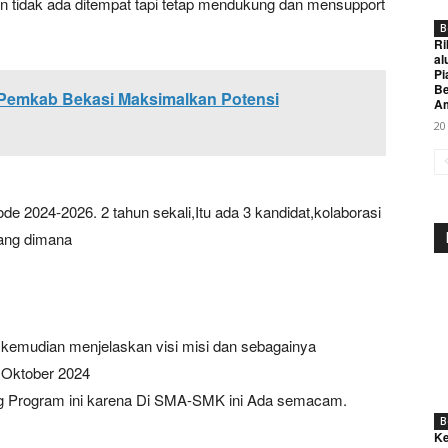
 tidak ada ditempat tapi tetap mendukung dan mensupport
B
Ri
al
Pi
Be
Pemkab Bekasi Maksimalkan Potensi
A
20
de 2024-2026. 2 tahun sekali,Itu ada 3 kandidat,kolaborasi
Week
yang dimana
e PRO
Company
w, kemudian menjelaskan visi misi dan sebagainya
About
0 Oktober 2024
Contact us
ng Program ini karena Di SMA-SMK ini Ada semacam.
Subscription Plans
B
Ke