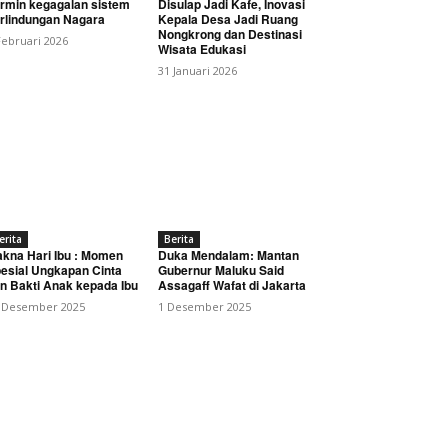
rmin kegagalan sistem
Disulap Jadi Kafe, Inovasi
rlindungan Nagara
Kepala Desa Jadi Ruang
Nongkrong dan Destinasi
Februari 2026
Wisata Edukasi
31 Januari 2026
a Integrasi Teknologi
erita
Berita
kna Hari Ibu : Momen
Duka Mendalam: Mantan
esial Ungkapan Cinta
Gubernur Maluku Said
n Bakti Anak kepada Ibu
Assagaff Wafat di Jakarta
 Desember 2025
1 Desember 2025