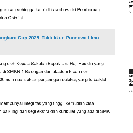
My account
ce
pe
engurusan sehingga kami di bawahnya ini Pembaruan
5 
tua Osis ini.
E NOW
ngkara Cup 2026, Taklukkan Pandawa Lima
kung oleh Kepala Sekolah Bapak Drs Haji Rosidin yang
2/Pamungkas Hadiri FGD Lemhannas RI: Tegaskan Pentingny
i Dini Ancaman Negara
a di SMKN 1 Balongan dari akademik dan non-
B
Ma
 100 nominasi sekian penjaringan-seleksi, yang terbaiklah
Sp
da
24
empunyai integritas yang tinggi, kemudian bisa
baik lagi dari segi ekstra dan kurikuler yang ada di SMK