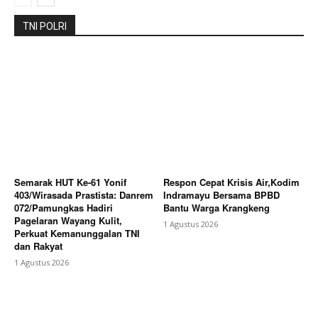
TNI POLRI
Company
About
Contact us
Subscription Plans
My account
Bagikan Artikel
Semarak HUT Ke-61 Yonif
Respon Cepat Krisis Air,Kodim
403/Wirasada Prastista: Danrem
Indramayu Bersama BPBD
072/Pamungkas Hadiri
Bantu Warga Krangkeng
Berita Lainnya
Puluhan Tahun Terpisah Sungai, Dua
Pagelaran Wayang Kulit,
1 Agustus 2026
Desa di Brebes Kini Terhubung Jembatan Gantung
Perkuat Kemanunggalan TNI
Perintis
dan Rakyat
1 Agustus 2026