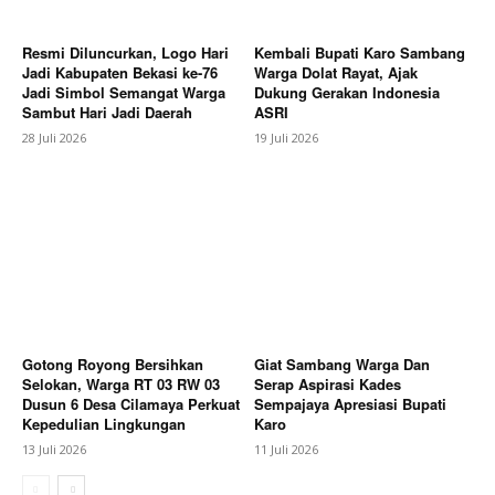
Resmi Diluncurkan, Logo Hari
Kembali Bupati Karo Sambang
Jadi Kabupaten Bekasi ke-76
Warga Dolat Rayat, Ajak
Jadi Simbol Semangat Warga
Dukung Gerakan Indonesia
Sambut Hari Jadi Daerah
ASRI
News Week
28 Juli 2026
19 Juli 2026
Magazine PRO
Gotong Royong Bersihkan
Giat Sambang Warga Dan
Selokan, Warga RT 03 RW 03
Serap Aspirasi Kades
Dusun 6 Desa Cilamaya Perkuat
Sempajaya Apresiasi Bupati
Kepedulian Lingkungan
Karo
SUBSCRIBE NOW
13 Juli 2026
11 Juli 2026