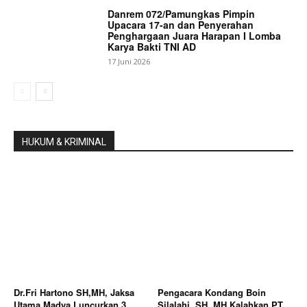
Danrem 072/Pamungkas Pimpin
Upacara 17-an dan Penyerahan
Penghargaan Juara Harapan I Lomba
Karya Bakti TNI AD
17 Juni 2026
HUKUM & KRIMINAL
Dr.Fri Hartono SH,MH, Jaksa
Pengacara Kondang Boin
Utama Madya Luncurkan 3
Silalahi, SH, MH Kalahkan PT.