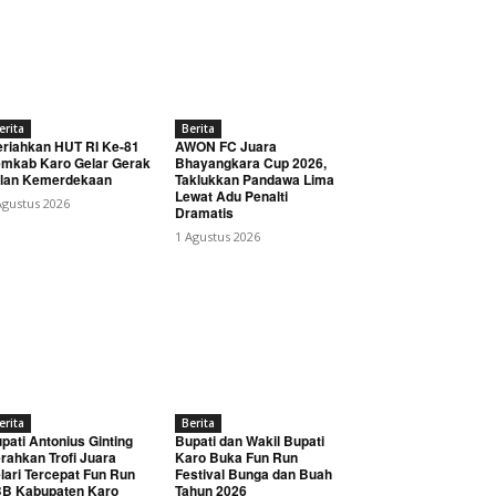
erita
Berita
riahkan HUT RI Ke-81
AWON FC Juara
mkab Karo Gelar Gerak
Bhayangkara Cup 2026,
lan Kemerdekaan
Taklukkan Pandawa Lima
Lewat Adu Penalti
Agustus 2026
Dramatis
1 Agustus 2026
erita
Berita
pati Antonius Ginting
Bupati dan Wakil Bupati
rahkan Trofi Juara
Karo Buka Fun Run
lari Tercepat Fun Run
Festival Bunga dan Buah
B Kabupaten Karo
Tahun 2026