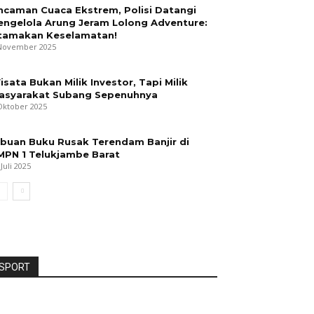
ncaman Cuaca Ekstrem, Polisi Datangi
engelola Arung Jeram Lolong Adventure:
tamakan Keselamatan!
November 2025
isata Bukan Milik Investor, Tapi Milik
asyarakat Subang Sepenuhnya
Oktober 2025
ibuan Buku Rusak Terendam Banjir di
MPN 1 Telukjambe Barat
 Juli 2025
SPORT