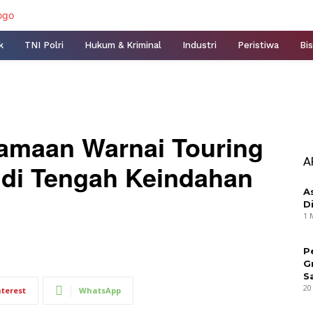
k
TNI Polri
Hukum & Kriminal
Industri
Peristiwa
Bis
amaan Warnai Touring
A
di Tengah Keindahan
A
D
1 
P
G
S
20
nterest
WhatsApp