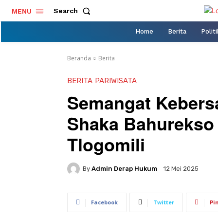
Search
MENU
Home
Berita
Politi
Beranda
Berita
BERITA
PARIWISATA
Semangat Kebers
Shaka Bahurekso 
Tlogomili
By
Admin Derap Hukum
12 Mei 2025
Facebook
Twitter
Pi