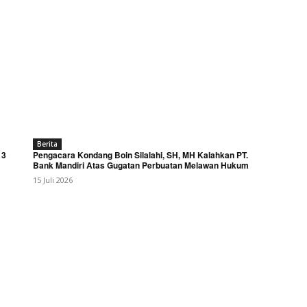
Berita
 3
Pengacara Kondang Boin Silalahi, SH, MH Kalahkan PT.
Bank Mandiri Atas Gugatan Perbuatan Melawan Hukum
15 Juli 2026