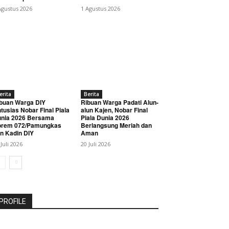
Agustus 2026
1 Agustus 2026
erita
Berita
buan Warga DIY
Ribuan Warga Padati Alun-
tusias Nobar Final Piala
alun Kajen, Nobar Final
nia 2026 Bersama
Piala Dunia 2026
orem 072/Pamungkas
Berlangsung Meriah dan
n Kadin DIY
Aman
 Juli 2026
20 Juli 2026
PROFILE