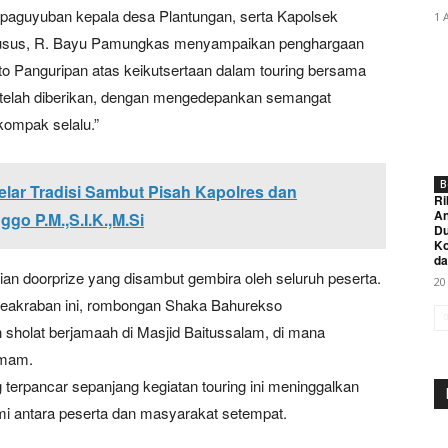
paguyuban kepala desa Plantungan, serta Kapolsek
1 
 khusus, R. Bayu Pamungkas menyampaikan penghargaan
o Panguripan atas keikutsertaan dalam touring bersama
telah diberikan, dengan mengedepankan semangat
 kompak selalu.”
B
lar Tradisi Sambut Pisah Kapolres dan
Ri
An
o P.M.,S.I.K.,M.Si
Du
K
da
n doorprize yang disambut gembira oleh seluruh peserta.
20
keakraban ini, rombongan Shaka Bahurekso
sholat berjamaah di Masjid Baitussalam, di mana
imam.
rpancar sepanjang kegiatan touring ini meninggalkan
mi antara peserta dan masyarakat setempat.