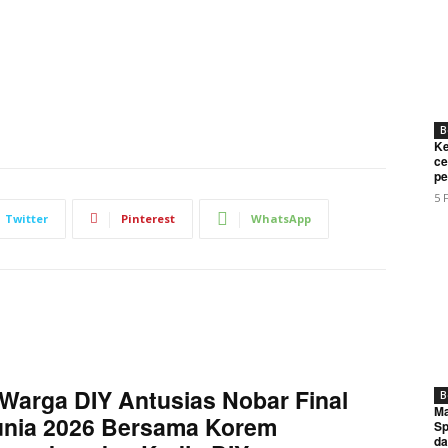
B
Ke
ce
pe
5 
Twitter
Pinterest
WhatsApp
Warga DIY Antusias Nobar Final
B
Ma
unia 2026 Bersama Korem
Sp
da