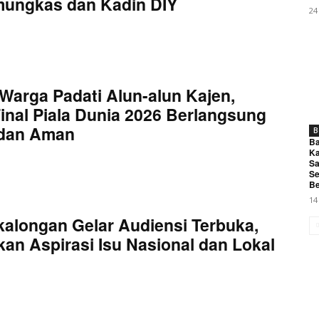
mungkas dan Kadin DIY
24
Warga Padati Alun-alun Kajen,
inal Piala Dunia 2026 Berlangsung
 dan Aman
B
Ba
Ka
Sa
Se
Be
14
kalongan Gelar Audiensi Terbuka,
an Aspirasi Isu Nasional dan Lokal