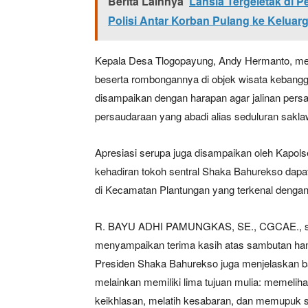
Berita Lainnya
Lansia Tergeletak di 
Polisi Antar Korban Pulang ke Keluar
Kepala Desa Tlogopayung, Andy Hermanto, me
beserta rombongannya di objek wisata kebang
disampaikan dengan harapan agar jalinan persah
persaudaraan yang abadi alias seduluran sakl
Apresiasi serupa juga disampaikan oleh Kapols
kehadiran tokoh sentral Shaka Bahurekso dap
di Kecamatan Plantungan yang terkenal dengan
R. BAYU ADHI PAMUNGKAS, SE., CGCAE., sel
menyampaikan terima kasih atas sambutan han
Presiden Shaka Bahurekso juga menjelaskan bah
melainkan memiliki lima tujuan mulia: memel
keikhlasan, melatih kesabaran, dan memupuk 