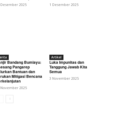
 Desember 2025
1 Desember 2025
erita
Artikel
njir Bandang Bumiayu:
Luka Impunitas dan
esang Pangarep
Tanggung Jawab Kita
lurkan Bantuan dan
Semua
rukan Mitigasi Bencana
3 November 2025
rkelanjutan
 November 2025