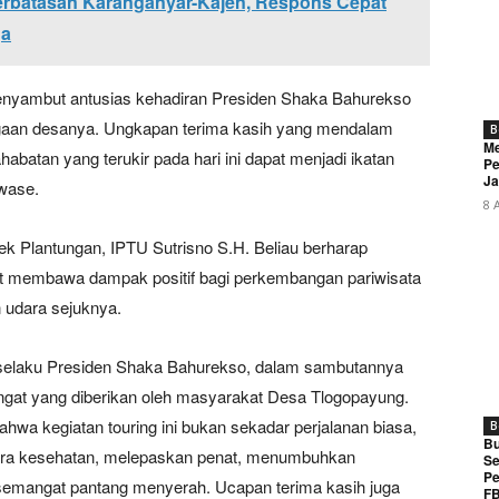
Perbatasan Karanganyar-Kajen, Respons Cepat
ga
nyambut antusias kehadiran Presiden Shaka Bahurekso
gaan desanya. Ungkapan terima kasih yang mendalam
B
Me
abatan yang terukir pada hari ini dapat menjadi ikatan
Pe
Ja
awase.
8 
ek Plantungan, IPTU Sutrisno S.H. Beliau berharap
at membawa dampak positif bagi perkembangan pariwisata
 udara sejuknya.
aku Presiden Shaka Bahurekso, dalam sambutannya
gat yang diberikan oleh masyarakat Desa Tlogopayung.
wa kegiatan touring ini bukan sekadar perjalanan biasa,
B
Bu
ihara kesehatan, melepaskan penat, menumbuhkan
Se
Pe
semangat pantang menyerah. Ucapan terima kasih juga
FB