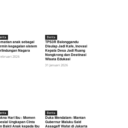
erita
Berita
matian anak sebagai
TPS3R Balonggandu
rmin kegagalan sistem
Disulap Jadi Kafe, Inovasi
rlindungan Nagara
Kepala Desa Jadi Ruang
Nongkrong dan Destinasi
Februari 2026
Wisata Edukasi
31 Januari 2026
erita
Berita
kna Hari Ibu : Momen
Duka Mendalam: Mantan
esial Ungkapan Cinta
Gubernur Maluku Said
n Bakti Anak kepada Ibu
Assagaff Wafat di Jakarta