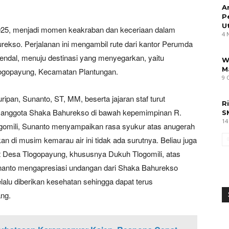
A
P
U
025, menjadi momen keakraban dan keceriaan dalam
4 
hurekso. Perjalanan ini mengambil rute dari kantor Perumda
endal, menuju destinasi yang menyegarkan, yaitu
W
M
logopayung, Kecamatan Plantungan.
9 
pan, Sunanto, ST, MM, beserta jajaran staf turut
R
n anggota Shaka Bahurekso di bawah kepemimpinan R.
S
14
omili, Sunanto menyampaikan rasa syukur atas anugerah
an di musim kemarau air ini tidak ada surutnya. Beliau juga
Desa Tlogopayung, khususnya Dukuh Tlogomili, atas
Sunanto mengapresiasi undangan dari Shaka Bahurekso
elalu diberikan kesehatan sehingga dapat terus
ang.