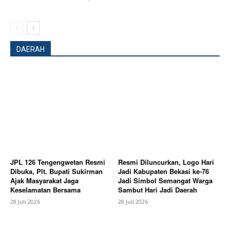
DAERAH
JPL 126 Tengengwetan Resmi
Resmi Diluncurkan, Logo Hari
Dibuka, Plt. Bupati Sukirman
Jadi Kabupaten Bekasi ke-76
Ajak Masyarakat Jaga
Jadi Simbol Semangat Warga
Keselamatan Bersama
Sambut Hari Jadi Daerah
News Week
28 Juli 2026
28 Juli 2026
Magazine PRO