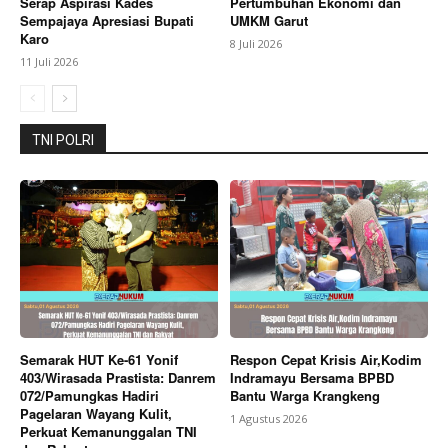
Serap Aspirasi Kades
Pertumbuhan Ekonomi dan
Sempajaya Apresiasi Bupati
UMKM Garut
My account
Karo
8 Juli 2026
11 Juli 2026
Bagikan Artikel
TNI POLRI
Berita Lainnya
AWON FC Juara Bhayangkara Cup
2026, Taklukkan Pandawa Lima Lewat Adu Penalti
Dramatis
Semarak HUT Ke-61 Yonif
Respon Cepat Krisis Air,Kodim
403/Wirasada Prastista: Danrem
Indramayu Bersama BPBD
072/Pamungkas Hadiri
Bantu Warga Krangkeng
Pagelaran Wayang Kulit,
1 Agustus 2026
Perkuat Kemanunggalan TNI