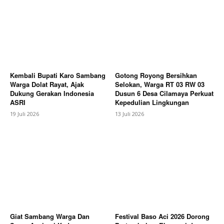
Kembali Bupati Karo Sambang
Gotong Royong Bersihkan
Warga Dolat Rayat, Ajak
Selokan, Warga RT 03 RW 03
Dukung Gerakan Indonesia
Dusun 6 Desa Cilamaya Perkuat
ASRI
Kepedulian Lingkungan
19 Juli 2026
13 Juli 2026
SUBSCRIBE NOW
Company
About
Contact us
Giat Sambang Warga Dan
Festival Baso Aci 2026 Dorong
Subscription Plans