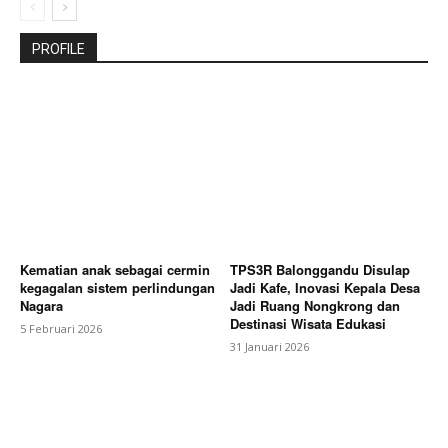
PROFILE
Kematian anak sebagai cermin
TPS3R Balonggandu Disulap
kegagalan sistem perlindungan
Jadi Kafe, Inovasi Kepala Desa
Nagara
Jadi Ruang Nongkrong dan
Destinasi Wisata Edukasi
5 Februari 2026
31 Januari 2026