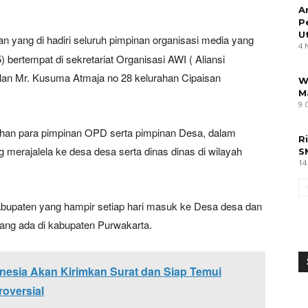
A
P
U
n yang di hadiri seluruh pimpinan organisasi media yang
4 
 bertempat di sekretariat Organisasi AWI ( Aliansi
lan Mr. Kusuma Atmaja no 28 kelurahan Cipaisan
W
M
9 
han para pimpinan OPD serta pimpinan Desa, dalam
R
merajalela ke desa desa serta dinas dinas di wilayah
S
14
abupaten yang hampir setiap hari masuk ke Desa desa dan
ang ada di kabupaten Purwakarta.
esia Akan Kirimkan Surat dan Siap Temui
roversial