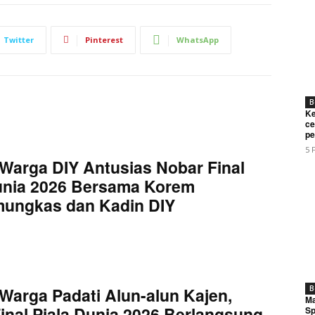
Twitter
Pinterest
WhatsApp
B
Ke
ce
pe
5 
Warga DIY Antusias Nobar Final
unia 2026 Bersama Korem
mungkas dan Kadin DIY
Warga Padati Alun-alun Kajen,
B
Ma
inal Piala Dunia 2026 Berlangsung
Sp