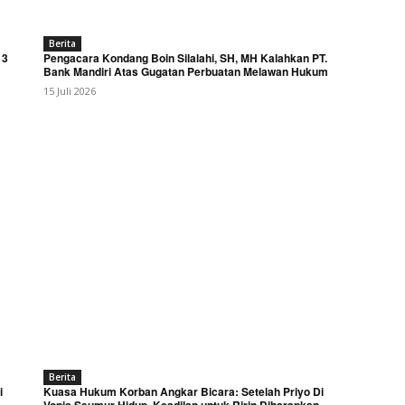
Berita
 3
Pengacara Kondang Boin Silalahi, SH, MH Kalahkan PT.
Bank Mandiri Atas Gugatan Perbuatan Melawan Hukum
15 Juli 2026
Berita
i
Kuasa Hukum Korban Angkar Bicara: Setelah Priyo Di
Vonis Seumur Hidup, Keadilan untuk Ririn Diharapkan