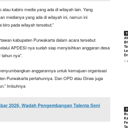
o atau kabiro media yang ada di wilayah lain. Yang
an medianya yang ada di wilayah ini, namun ini
a biro pada wilayah tersebut.”
B
A
rtawan kabupaten Purwakarta dalam acara tersebut
Bh
Ta
elalui APDESI nya sudah siap menyisihkan anggaran desa
Le
 tahun nya”.
Dr
1 
menyumbangkan anggarannya untuk kemajuan organisasi
paten Purwakarta pertahunnya. Dan OPD atau Dinas juga
un.” Imbuhnya
bar 2026, Wadah Pengembangan Talenta Seni
B
Bu
Ka
Fe
Ta