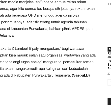
 rekan media menjelaskan,”kenapa semua rekan rekan
1 
semua, agar kita semua tau berapa sih jelasnya rekan rekan
udah ada beberapa OPD menunggu agenda ini bisa
pertemuannya, ada titik terang untuk agenda tahunan
da di kabupaten Purwakarta, bahkan pihak APDESI pun
Jelasnya
karta Z Lambert lilipaly mengaskan,” bagi wartawan
B
Ri
rapkan bisa masuk salah satu organisasi wartawan yang ada
al
Pi
an menghalangi tugas apalagi mengurangi pemasukan teman
Be
ita akan mengakomodir apa keinginan dari keduabelah
A
20
 ada di kabupaten Purwakarta”. Tegasnya. (
Saepul.B
)