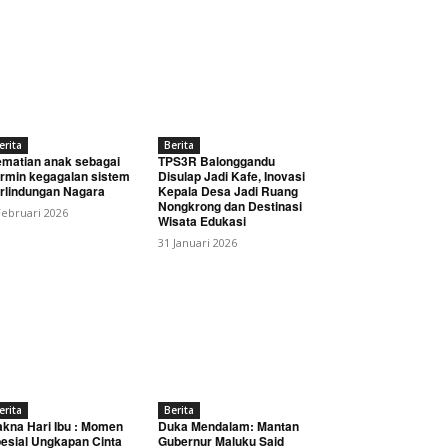
erita
Berita
matian anak sebagai
TPS3R Balonggandu
rmin kegagalan sistem
Disulap Jadi Kafe, Inovasi
rlindungan Nagara
Kepala Desa Jadi Ruang
Nongkrong dan Destinasi
Februari 2026
Wisata Edukasi
31 Januari 2026
erita
Berita
kna Hari Ibu : Momen
Duka Mendalam: Mantan
esial Ungkapan Cinta
Gubernur Maluku Said