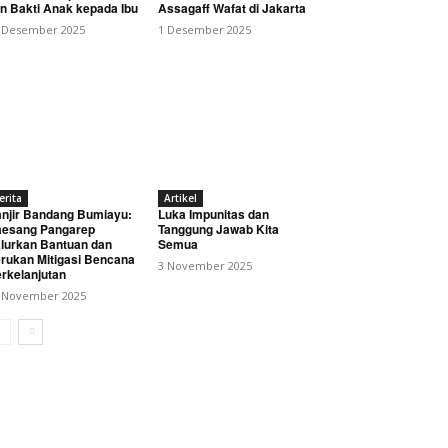
n Bakti Anak kepada Ibu
Assagaff Wafat di Jakarta
 Desember 2025
1 Desember 2025
erita
Artikel
njir Bandang Bumiayu:
Luka Impunitas dan
esang Pangarep
Tanggung Jawab Kita
lurkan Bantuan dan
Semua
rukan Mitigasi Bencana
3 November 2025
rkelanjutan
 November 2025