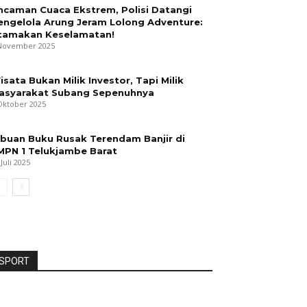
ncaman Cuaca Ekstrem, Polisi Datangi
engelola Arung Jeram Lolong Adventure:
tamakan Keselamatan!
November 2025
isata Bukan Milik Investor, Tapi Milik
asyarakat Subang Sepenuhnya
Oktober 2025
ibuan Buku Rusak Terendam Banjir di
MPN 1 Telukjambe Barat
 Juli 2025
SPORT