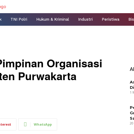
k
TNI Polri
Hukum & Kriminal
Industri
Peristiwa
Bis
Pimpinan Organisasi
A
ten Purwakarta
A
D
1 
P
G
S
20
nterest
WhatsApp