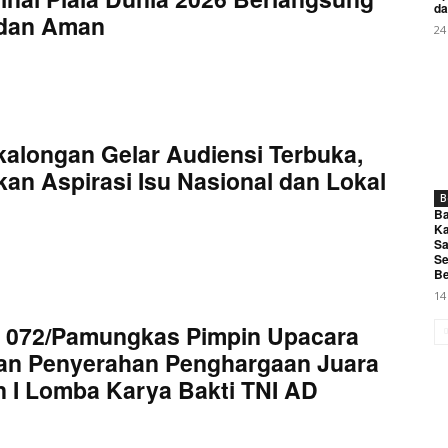
da
 dan Aman
24
kalongan Gelar Audiensi Terbuka,
an Aspirasi Isu Nasional dan Lokal
B
Ba
Ka
Sa
Se
Be
14
 072/Pamungkas Pimpin Upacara
an Penyerahan Penghargaan Juara
 I Lomba Karya Bakti TNI AD