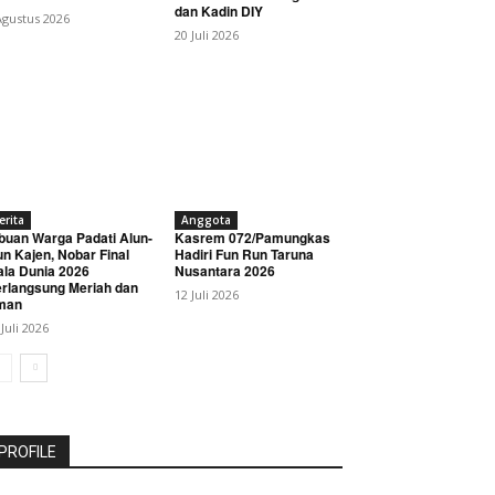
dan Kadin DIY
Agustus 2026
20 Juli 2026
erita
Anggota
buan Warga Padati Alun-
Kasrem 072/Pamungkas
un Kajen, Nobar Final
Hadiri Fun Run Taruna
ala Dunia 2026
Nusantara 2026
rlangsung Meriah dan
12 Juli 2026
man
 Juli 2026
PROFILE