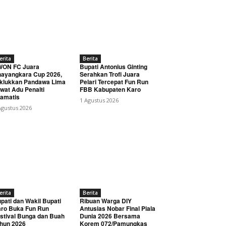
erita
Berita
WON FC Juara
Bupati Antonius Ginting
ayangkara Cup 2026,
Serahkan Trofi Juara
klukkan Pandawa Lima
Pelari Tercepat Fun Run
wat Adu Penalti
FBB Kabupaten Karo
amatis
1 Agustus 2026
Agustus 2026
erita
Berita
pati dan Wakil Bupati
Ribuan Warga DIY
ro Buka Fun Run
Antusias Nobar Final Piala
stival Bunga dan Buah
Dunia 2026 Bersama
hun 2026
Korem 072/Pamungkas