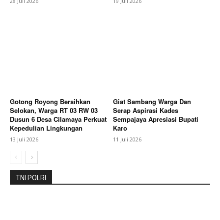
28 Juli 2026
19 Juli 2026
Gotong Royong Bersihkan
Giat Sambang Warga Dan
Selokan, Warga RT 03 RW 03
Serap Aspirasi Kades
Dusun 6 Desa Cilamaya Perkuat
Sempajaya Apresiasi Bupati
Kepedulian Lingkungan
Karo
13 Juli 2026
11 Juli 2026
TNI POLRI