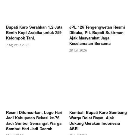
Berita Lainnya
Briefing Mingguan Tim POD & COD
JNE Galuhmas Karawang Bahas Evaluasi
Penanganan Paket Prioritas
Bupati Karo Serahkan 1,2 Juta
JPL 126 Tengengwetan Resmi
Benih Kopi Arabika untuk 259
Dibuka, Plt. Bupati Sukirman
Kelompok Tani.
Ajak Masyarakat Jaga
Keselamatan Bersama
7 Agustus 2026
28 Juli 2026
Resmi Diluncurkan, Logo Hari
Kembali Bupati Karo Sambang
Jadi Kabupaten Bekasi ke-76
Warga Dolat Rayat, Ajak
Jadi Simbol Semangat Warga
Dukung Gerakan Indonesia
Sambut Hari Jadi Daerah
ASRI