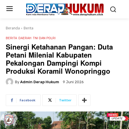
Beranda
Berita
BERITA
DAERAH
TNI DAN POLRI
Sinergi Ketahanan Pangan: Duta
Petani Milenial Kabupaten
Pekalongan Dampingi Kompi
Produksi Koramil Wonopringgo
By
Admin Derap Hukum
9 Juni 2026
Facebook
Twitter