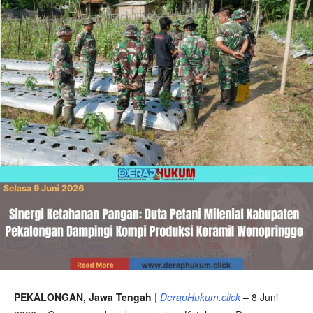
PEKALONGAN, Jawa Tengah
|
DerapHukum.click
– 8 Juni