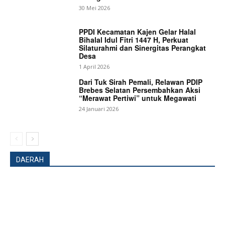
30 Mei 2026
PPDI Kecamatan Kajen Gelar Halal
Bihalal Idul Fitri 1447 H, Perkuat
Silaturahmi dan Sinergitas Perangkat
SUBSCRIBE NOW
Desa
1 April 2026
Dari Tuk Sirah Pemali, Relawan PDIP
Brebes Selatan Persembahkan Aksi
“Merawat Pertiwi” untuk Megawati
Company
24 Januari 2026
About
Contact us
Subscription Plans
DAERAH
My account
Bagikan Artikel