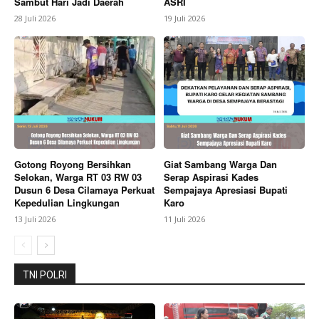
Sambut Hari Jadi Daerah
ASRI
28 Juli 2026
19 Juli 2026
Berita Lainnya
Kasus Manipulasi Data Bantuan
Pangan Desa Sukra Resmi Di Laporkan DPD IWOI
Indramayu Dan LSM Penjara Indonesia ke Inspektorat
Gotong Royong Bersihkan
Giat Sambang Warga Dan
Selokan, Warga RT 03 RW 03
Serap Aspirasi Kades
Dusun 6 Desa Cilamaya Perkuat
Sempajaya Apresiasi Bupati
Kepedulian Lingkungan
Karo
13 Juli 2026
11 Juli 2026
TNI POLRI