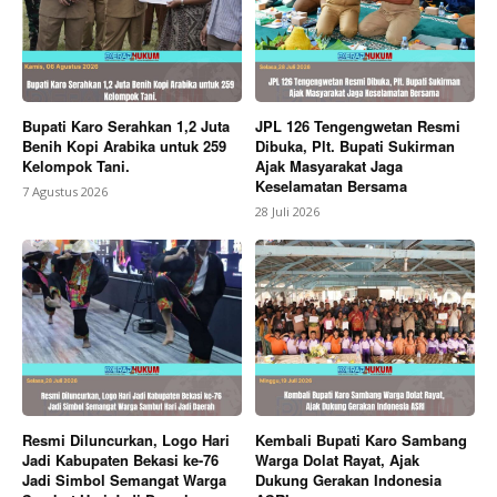
Bupati Karo Serahkan 1,2 Juta
JPL 126 Tengengwetan Resmi
SUBSCRIBE NOW
Benih Kopi Arabika untuk 259
Dibuka, Plt. Bupati Sukirman
Kelompok Tani.
Ajak Masyarakat Jaga
Keselamatan Bersama
7 Agustus 2026
28 Juli 2026
Company
About
Contact us
Subscription Plans
My account
Resmi Diluncurkan, Logo Hari
Kembali Bupati Karo Sambang
Bagikan Artikel
Jadi Kabupaten Bekasi ke-76
Warga Dolat Rayat, Ajak
Jadi Simbol Semangat Warga
Dukung Gerakan Indonesia