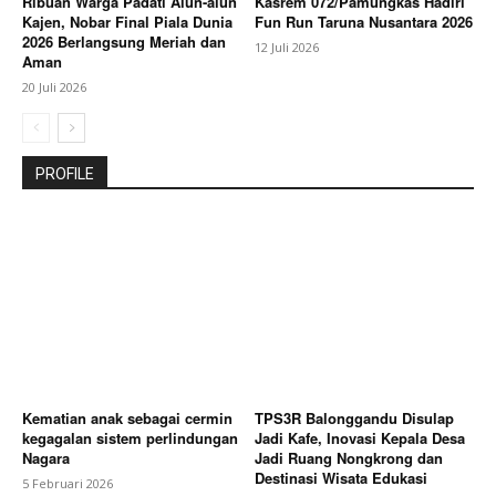
Ribuan Warga Padati Alun-alun
Kasrem 072/Pamungkas Hadiri
Kajen, Nobar Final Piala Dunia
Fun Run Taruna Nusantara 2026
2026 Berlangsung Meriah dan
12 Juli 2026
Aman
20 Juli 2026
PROFILE
Kematian anak sebagai cermin
TPS3R Balonggandu Disulap
kegagalan sistem perlindungan
Jadi Kafe, Inovasi Kepala Desa
Nagara
Jadi Ruang Nongkrong dan
Destinasi Wisata Edukasi
5 Februari 2026