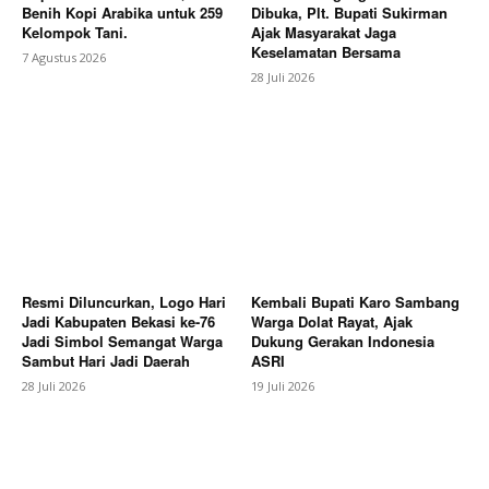
News Week
Benih Kopi Arabika untuk 259
Dibuka, Plt. Bupati Sukirman
Magazine PRO
Kelompok Tani.
Ajak Masyarakat Jaga
Keselamatan Bersama
7 Agustus 2026
28 Juli 2026
Resmi Diluncurkan, Logo Hari
Kembali Bupati Karo Sambang
Jadi Kabupaten Bekasi ke-76
Warga Dolat Rayat, Ajak
SUBSCRIBE NOW
Jadi Simbol Semangat Warga
Dukung Gerakan Indonesia
Sambut Hari Jadi Daerah
ASRI
28 Juli 2026
19 Juli 2026
Company