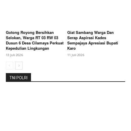
About
Contact us
Subscription Plans
My account
Gotong Royong Bersihkan
Giat Sambang Warga Dan
Selokan, Warga RT 03 RW 03
Serap Aspirasi Kades
Bagikan Artikel
Dusun 6 Desa Cilamaya Perkuat
Sempajaya Apresiasi Bupati
Kepedulian Lingkungan
Karo
13 Juli 2026
11 Juli 2026
Berita Lainnya
Kebakaran Hebat Hanguskan Gudang
Tokma di Kosambi KARAWANG
TNI POLRI