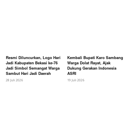
Subscription Plans
My account
Bagikan Artikel
Berita Lainnya
Antisipasi Musim Kemarau, Plt. Bupati
Sukirman Ingatkan Masyarakat Antisipasi Kebakaran
Resmi Diluncurkan, Logo Hari
Kembali Bupati Karo Sambang
dan Pentingnya Efisiensi Penggunaan Air
Jadi Kabupaten Bekasi ke-76
Warga Dolat Rayat, Ajak
Jadi Simbol Semangat Warga
Dukung Gerakan Indonesia
Sambut Hari Jadi Daerah
ASRI
28 Juli 2026
19 Juli 2026