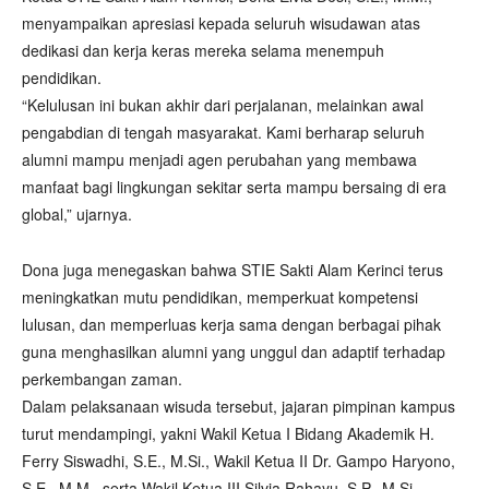
menyampaikan apresiasi kepada seluruh wisudawan atas
dedikasi dan kerja keras mereka selama menempuh
pendidikan.
“Kelulusan ini bukan akhir dari perjalanan, melainkan awal
pengabdian di tengah masyarakat. Kami berharap seluruh
alumni mampu menjadi agen perubahan yang membawa
manfaat bagi lingkungan sekitar serta mampu bersaing di era
global,” ujarnya.
Dona juga menegaskan bahwa STIE Sakti Alam Kerinci terus
meningkatkan mutu pendidikan, memperkuat kompetensi
lulusan, dan memperluas kerja sama dengan berbagai pihak
guna menghasilkan alumni yang unggul dan adaptif terhadap
perkembangan zaman.
Dalam pelaksanaan wisuda tersebut, jajaran pimpinan kampus
turut mendampingi, yakni Wakil Ketua I Bidang Akademik H.
Ferry Siswadhi, S.E., M.Si., Wakil Ketua II Dr. Gampo Haryono,
S.E., M.M., serta Wakil Ketua III Silvia Rahayu, S.P., M.Si.