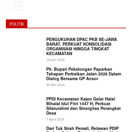
POLITIK
PENGUKUHAN DPAC PKB SE-JAWA
BARAT, PERKUAT KONSOLIDASI
ORGANISASI HINGGA TINGKAT
KECAMATAN
16 Juni 2026
Plt. Bupati Pekalongan Paparkan
Tahapan Perbaikan Jalan 2026 Dalam
Dialog Bersama GP Ansor
30 Mei 2026
PPDI Kecamatan Kajen Gelar Halal
Bihalal Idul Fitri 1447 H, Perkuat
Silaturahmi dan Sinergitas Perangkat
Desa
News Week
1 April 2026
Magazine PRO
Dari Tuk Sirah Pemali, Relawan PDIP