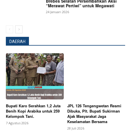
Brebes Selatan Persembahkan Aksi
“Merawat Pertiwi” untuk Megawati
24 Januari 2026
DAERAH
SUBSCRIBE NOW
Company
Bupati Karo Serahkan 1,2 Juta
JPL 126 Tengengwetan Resmi
Benih Kopi Arabika untuk 259
Dibuka, Plt. Bupati Sukirman
Kelompok Tani.
Ajak Masyarakat Jaga
About
Keselamatan Bersama
7 Agustus 2026
Contact us
28 Juli 2026