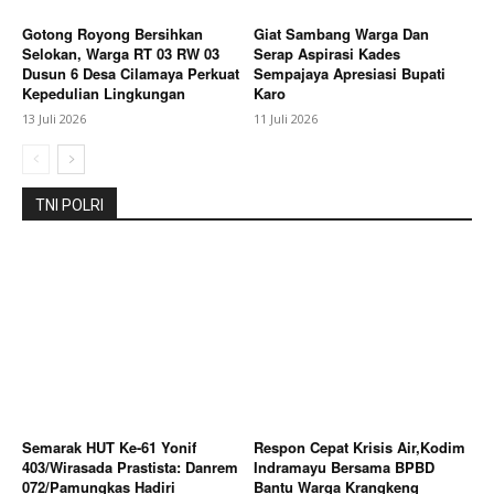
Gotong Royong Bersihkan
Giat Sambang Warga Dan
Selokan, Warga RT 03 RW 03
Serap Aspirasi Kades
Dusun 6 Desa Cilamaya Perkuat
Sempajaya Apresiasi Bupati
Kepedulian Lingkungan
Karo
13 Juli 2026
11 Juli 2026
TNI POLRI
Semarak HUT Ke-61 Yonif
Respon Cepat Krisis Air,Kodim
403/Wirasada Prastista: Danrem
Indramayu Bersama BPBD
072/Pamungkas Hadiri
Bantu Warga Krangkeng