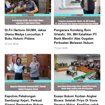
Dr.Fri Hartono SH,MH, Jaksa
Pengacara Kondang Boin
Utama Madya Luncurkan 3
Silalahi, SH, MH Kalahkan PT.
Buku Hukum Pidana
Bank Mandiri Atas Gugatan
Perbuatan Melawan Hukum
23 Juli 2026
15 Juli 2026
Kapolres Pekalongan
Kuasa Hukum Korban Angkar
Sambangi Kejari, Perkuat
Bicara: Setelah Priyo Di Vonis
Sinergi Penegakan Hukum
Seumur Hidup, Keadilan untuk