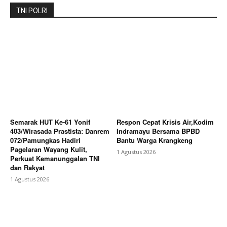
TNI POLRI
Berita Lainnya
Antisipasi Musim Kemarau, Plt. Bupati
Sukirman Ingatkan Masyarakat Antisipasi Kebakaran
dan Pentingnya Efisiensi Penggunaan Air
Semarak HUT Ke-61 Yonif
Respon Cepat Krisis Air,Kodim
403/Wirasada Prastista: Danrem
Indramayu Bersama BPBD
072/Pamungkas Hadiri
Bantu Warga Krangkeng
Pagelaran Wayang Kulit,
1 Agustus 2026
Perkuat Kemanunggalan TNI
dan Rakyat
1 Agustus 2026