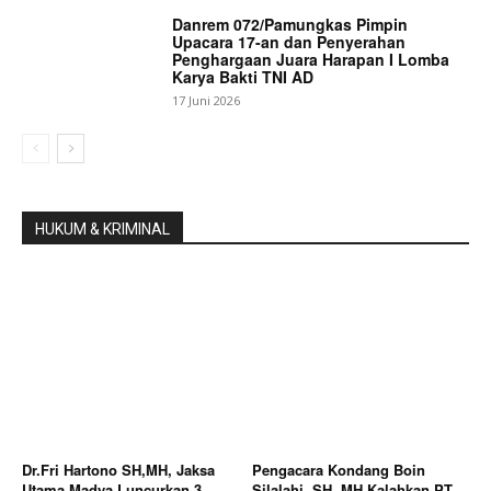
Danrem 072/Pamungkas Pimpin
Upacara 17-an dan Penyerahan
Penghargaan Juara Harapan I Lomba
Karya Bakti TNI AD
17 Juni 2026
HUKUM & KRIMINAL
Dr.Fri Hartono SH,MH, Jaksa
Pengacara Kondang Boin
Utama Madya Luncurkan 3
Silalahi, SH, MH Kalahkan PT.