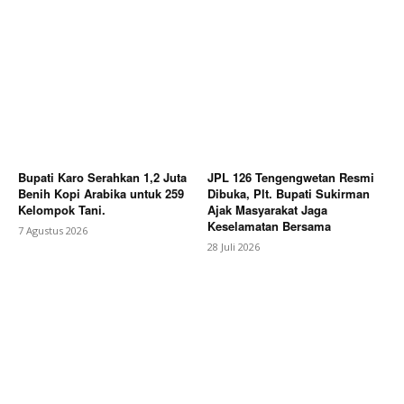
Bupati Karo Serahkan 1,2 Juta
JPL 126 Tengengwetan Resmi
Benih Kopi Arabika untuk 259
Dibuka, Plt. Bupati Sukirman
Kelompok Tani.
Ajak Masyarakat Jaga
Keselamatan Bersama
7 Agustus 2026
28 Juli 2026
News Week
Magazine PRO