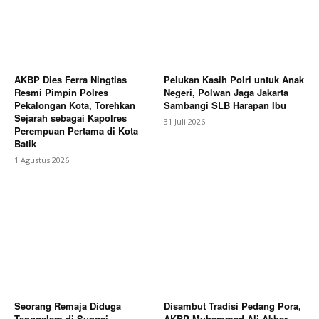
AKBP Dies Ferra Ningtias
Pelukan Kasih Polri untuk Anak
Resmi Pimpin Polres
Negeri, Polwan Jaga Jakarta
Pekalongan Kota, Torehkan
Sambangi SLB Harapan Ibu
Sejarah sebagai Kapolres
31 Juli 2026
Perempuan Pertama di Kota
Batik
1 Agustus 2026
Seorang Remaja Diduga
Disambut Tradisi Pedang Pora,
Tenggelam di Sungai
AKBP Muhammad Ali Akbar