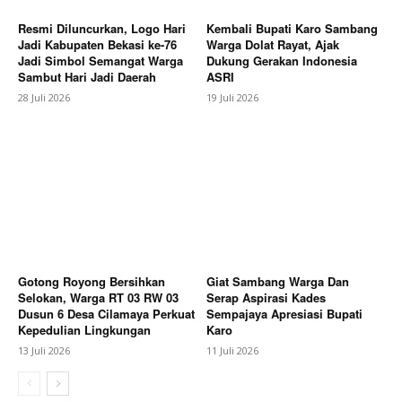
Resmi Diluncurkan, Logo Hari
Kembali Bupati Karo Sambang
Jadi Kabupaten Bekasi ke-76
Warga Dolat Rayat, Ajak
Jadi Simbol Semangat Warga
Dukung Gerakan Indonesia
Sambut Hari Jadi Daerah
ASRI
28 Juli 2026
19 Juli 2026
SUBSCRIBE NOW
Company
About
Gotong Royong Bersihkan
Giat Sambang Warga Dan
Selokan, Warga RT 03 RW 03
Serap Aspirasi Kades
Contact us
Dusun 6 Desa Cilamaya Perkuat
Sempajaya Apresiasi Bupati
Kepedulian Lingkungan
Karo
Subscription Plans
13 Juli 2026
11 Juli 2026
My account
Bagikan Artikel