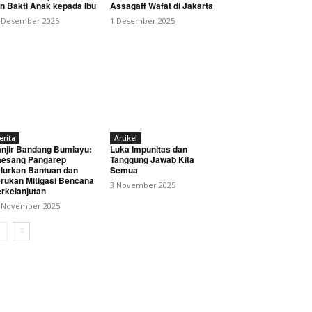
n Bakti Anak kepada Ibu
Assagaff Wafat di Jakarta
 Desember 2025
1 Desember 2025
erita
Artikel
njir Bandang Bumiayu:
Luka Impunitas dan
esang Pangarep
Tanggung Jawab Kita
lurkan Bantuan dan
Semua
rukan Mitigasi Bencana
3 November 2025
rkelanjutan
 November 2025