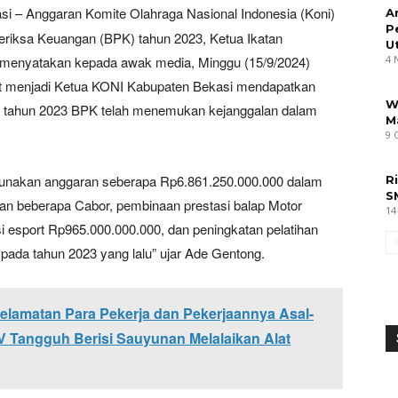
si – Anggaran Komite Olahraga Nasional Indonesia (Koni)
A
P
riksa Keuangan (BPK) tahun 2023, Ketua Ikatan
U
 menyatakan kepada awak media, Minggu (15/9/2024)
4 
at menjadi Ketua KONI Kabupaten Bekasi mendapatkan
W
da tahun 2023 BPK telah menemukan kejanggalan dalam
M
9 
gunakan anggaran seberapa Rp6.861.250.000.000 dalam
R
S
alan beberapa Cabor, pembinaan prestasi balap Motor
14
i esport Rp965.000.000.000, dan peningkatan pelatihan
pada tahun 2023 yang lalu” ujar Ade Gentong.
lamatan Para Pekerja dan Pekerjaannya Asal-
 Tangguh Berisi Sauyunan Melalaikan Alat