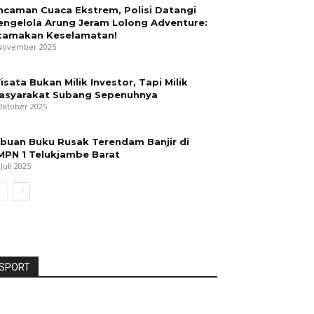
ncaman Cuaca Ekstrem, Polisi Datangi
engelola Arung Jeram Lolong Adventure:
tamakan Keselamatan!
November 2025
isata Bukan Milik Investor, Tapi Milik
asyarakat Subang Sepenuhnya
Oktober 2025
ibuan Buku Rusak Terendam Banjir di
MPN 1 Telukjambe Barat
 Juli 2025
SPORT