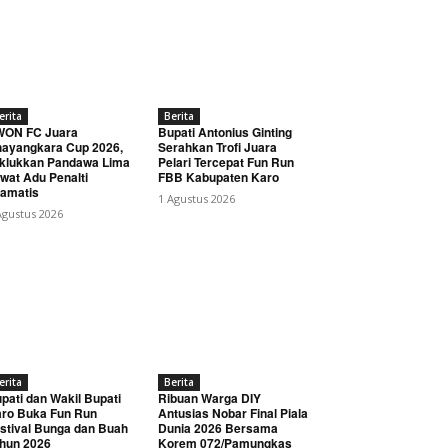
erita
Berita
WON FC Juara
Bupati Antonius Ginting
ayangkara Cup 2026,
Serahkan Trofi Juara
klukkan Pandawa Lima
Pelari Tercepat Fun Run
wat Adu Penalti
FBB Kabupaten Karo
amatis
1 Agustus 2026
Agustus 2026
erita
Berita
pati dan Wakil Bupati
Ribuan Warga DIY
ro Buka Fun Run
Antusias Nobar Final Piala
stival Bunga dan Buah
Dunia 2026 Bersama
hun 2026
Korem 072/Pamungkas