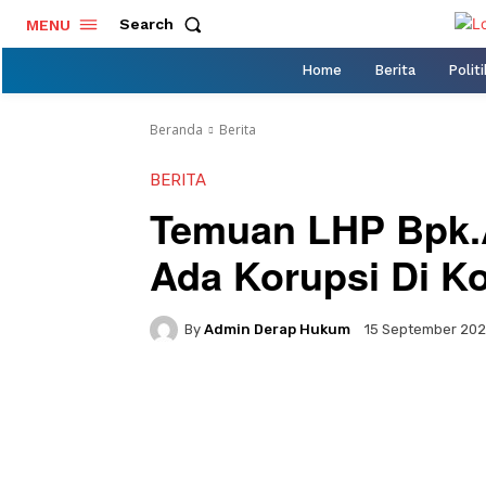
Search
MENU
Home
Berita
Politi
Beranda
Berita
BERITA
Temuan LHP Bpk.
Ada Korupsi Di K
By
Admin Derap Hukum
15 September 20
Facebook
Twitter
Pi