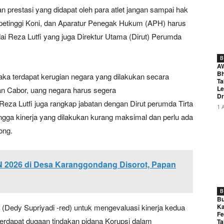
restasi yang didapat oleh para atlet jangan sampai hak
a petinggi Koni, dan Aparatur Penegak Hukum (APH) harus
i Reza Lutfi yang juga Direktur Utama (Dirut) Perumda
B
A
Bh
a terdapat kerugian negara yang dilakukan secara
Ta
Le
an Cabor, uang negara harus segera
Dr
Reza Lutfi juga rangkap jabatan dengan Dirut perumda Tirta
1 
ingga kinerja yang dilakukan kurang maksimal dan perlu ada
ong.
 2026 di Desa Karanggondang Disorot, Papan
B
Bu
(Dedy Supriyadi -red) untuk mengevaluasi kinerja kedua
Ka
Fe
terdapat dugaan tindakan pidana Korupsi dalam
Ta