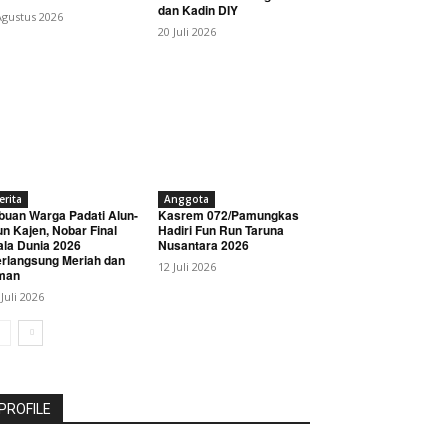
dan Kadin DIY
Agustus 2026
20 Juli 2026
erita
Anggota
buan Warga Padati Alun-
Kasrem 072/Pamungkas
un Kajen, Nobar Final
Hadiri Fun Run Taruna
ala Dunia 2026
Nusantara 2026
rlangsung Meriah dan
12 Juli 2026
man
 Juli 2026
PROFILE