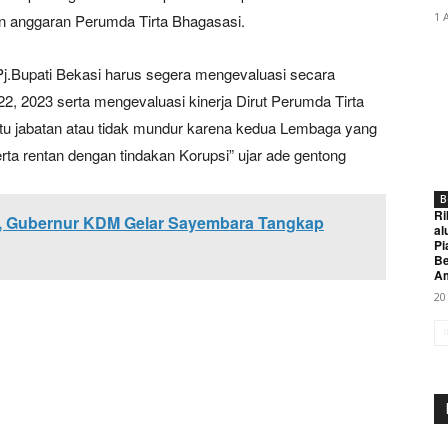
1 
 anggaran Perumda Tirta Bhagasasi.
j.Bupati Bekasi harus segera mengevaluasi secara
22, 2023 serta mengevaluasi kinerja Dirut Perumda Tirta
atu jabatan atau tidak mundur karena kedua Lembaga yang
a rentan dengan tindakan Korupsi” ujar ade gentong
B
Ri
, Gubernur KDM Gelar Sayembara Tangkap
al
Pi
Be
A
20