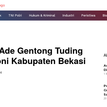
k
TNI Polri
Hukum & Kriminal
Industri
Peristiwa
Bis
Ade Gentong Tuding
A
oni Kabupaten Bekasi
A
D
24
1 
P
nterest
WhatsApp
G
S
20