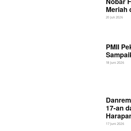
Nobar F
Meriah
20 Juli 2026
PMII Pe
Sampaik
18 Juni 2026
Danrem
17-an d
Harapan
17 Juni 2026