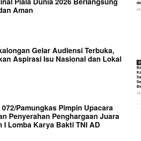
inal Piala Dunia 2026 Berlangsung
da
 dan Aman
24
kalongan Gelar Audiensi Terbuka,
an Aspirasi Isu Nasional dan Lokal
B
Ba
Ka
Sa
Se
Be
14
 072/Pamungkas Pimpin Upacara
an Penyerahan Penghargaan Juara
 I Lomba Karya Bakti TNI AD