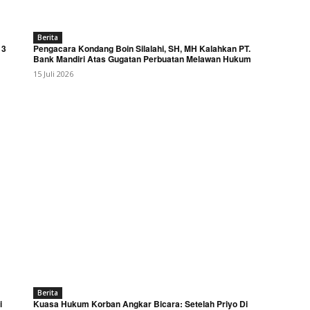
Berita
 3
Pengacara Kondang Boin Silalahi, SH, MH Kalahkan PT.
Bank Mandiri Atas Gugatan Perbuatan Melawan Hukum
15 Juli 2026
Berita
i
Kuasa Hukum Korban Angkar Bicara: Setelah Priyo Di