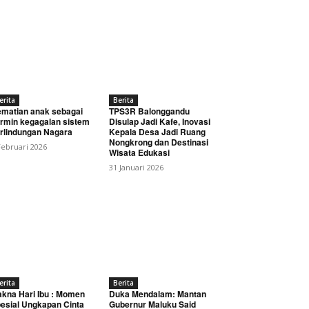
erita
Berita
matian anak sebagai
TPS3R Balonggandu
rmin kegagalan sistem
Disulap Jadi Kafe, Inovasi
rlindungan Nagara
Kepala Desa Jadi Ruang
Nongkrong dan Destinasi
Februari 2026
Wisata Edukasi
31 Januari 2026
erita
Berita
kna Hari Ibu : Momen
Duka Mendalam: Mantan
esial Ungkapan Cinta
Gubernur Maluku Said