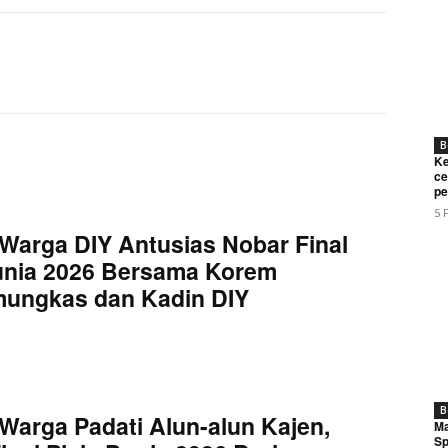
Twitter
Pinterest
WhatsApp
B
Ke
ce
pe
5 
Warga DIY Antusias Nobar Final
unia 2026 Bersama Korem
mungkas dan Kadin DIY
B
Warga Padati Alun-alun Kajen,
Ma
Sp