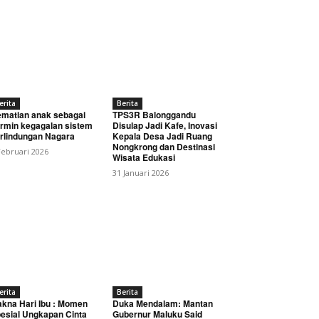
erita
Berita
matian anak sebagai
TPS3R Balonggandu
rmin kegagalan sistem
Disulap Jadi Kafe, Inovasi
rlindungan Nagara
Kepala Desa Jadi Ruang
Nongkrong dan Destinasi
Februari 2026
Wisata Edukasi
31 Januari 2026
erita
Berita
kna Hari Ibu : Momen
Duka Mendalam: Mantan
esial Ungkapan Cinta
Gubernur Maluku Said