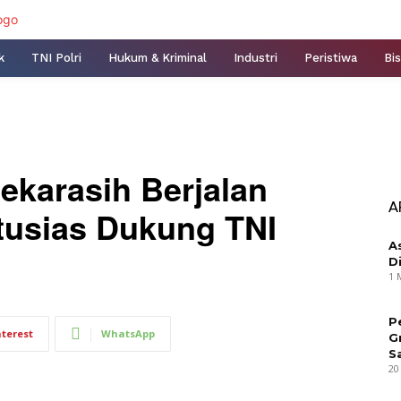
k
TNI Polri
Hukum & Kriminal
Industri
Peristiwa
Bis
ekarasih Berjalan
A
tusias Dukung TNI
A
D
1 
P
nterest
WhatsApp
G
S
20