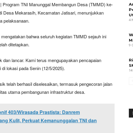
| Program TNI Manunggal Membangun Desa (TMMD) ke-
A
P
i Desa Mekarasih, Kecamatan Jatisari, menunjukkan
U
ma pelaksanaan.
4 
W
r, mengatakan bahwa seluruh kegiatan TMMD sejauh ini
M
elah ditetapkan.
9 
ik dan lancar. Kami terus mengupayakan pencapaian
R
S
 di lokasi pada Senin (12/5/2025).
14
sik telah berhasil diselesaikan, termasuk pengecoran jalan
ioritas utama pembangunan infrastruktur desa.
if 403/Wirasada Prastista: Danrem
ang Kulit, Perkuat Kemanunggalan TNI dan