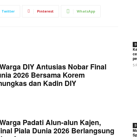
Twitter
Pinterest
WhatsApp
B
Ke
ce
pe
Warga DIY Antusias Nobar Final
5 
Week
unia 2026 Bersama Korem
e PRO
mungkas dan Kadin DIY
Company
About
Contact us
Warga Padati Alun-alun Kajen,
B
Subscription Plans
inal Piala Dunia 2026 Berlangsung
Ma
Sp