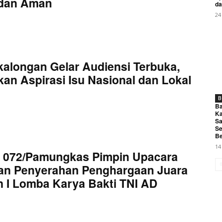
 dan Aman
My account
da
24
E NOW
kalongan Gelar Audiensi Terbuka,
an Aspirasi Isu Nasional dan Lokal
B
! Balon Udara Berpetasan Jadi Penyebab Ledakan di Atap 
Ba
Ka
Sa
Se
Be
14
 072/Pamungkas Pimpin Upacara
an Penyerahan Penghargaan Juara
 I Lomba Karya Bakti TNI AD