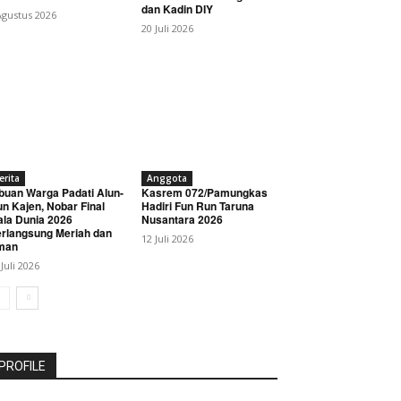
dan Kadin DIY
Agustus 2026
20 Juli 2026
erita
Anggota
buan Warga Padati Alun-
Kasrem 072/Pamungkas
un Kajen, Nobar Final
Hadiri Fun Run Taruna
ala Dunia 2026
Nusantara 2026
rlangsung Meriah dan
12 Juli 2026
man
 Juli 2026
PROFILE