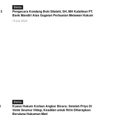
Berita
 3
Pengacara Kondang Boin Silalahi, SH, MH Kalahkan PT.
Bank Mandiri Atas Gugatan Perbuatan Melawan Hukum
15 Juli 2026
Berita
i
Kuasa Hukum Korban Angkar Bicara: Setelah Priyo Di
Vonis Seumur Hidup, Keadilan untuk Ririn Diharapkan
Berujung Hukuman Mati