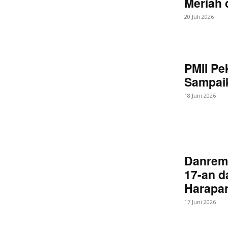
Meriah
20 Juli 2026
SUBSCRIB
PMII Pe
Bagikan Artikel
Sampaik
18 Juni 2026
Berita Lainnya
Terungkap
Wonopringgo
Danrem
17-an d
Harapan
17 Juni 2026