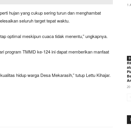
1 
erti hujan yang cukup sering turun dan menghambat
lesaikan seluruh target tepat waktu.
tetap optimal meskipun cuaca tidak menentu,” ungkapnya.
dari program TMMD ke-124 ini dapat memberikan manfaat
B
Ri
al
Pi
kualitas hidup warga Desa Mekarasih,” tutup Lettu Kihajar.
Be
A
20