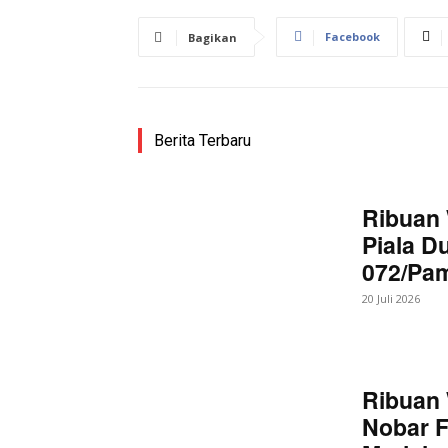
Facebook
Bagikan
Berita Terbaru
Ribuan 
News 
Piala D
Magazin
072/Pa
20 Juli 2026
Ribuan 
Nobar F