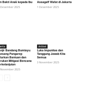
n Bakti Anak kepada Ibu
Assagaff Wafat di Jakarta
 Desember 2025
1 Desember 2025
erita
Artikel
Rumah Warga
njir Bandang Bumiayu:
Luka Impunitas dan
esang Pangarep
Tanggung Jawab Kita
lurkan Bantuan dan
Semua
rukan Mitigasi Bencana
3 November 2025
rkelanjutan
 November 2025