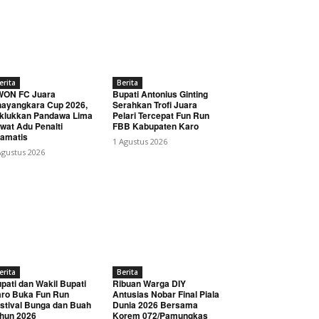
erita
Berita
WON FC Juara
Bupati Antonius Ginting
ayangkara Cup 2026,
Serahkan Trofi Juara
klukkan Pandawa Lima
Pelari Tercepat Fun Run
wat Adu Penalti
FBB Kabupaten Karo
amatis
1 Agustus 2026
Agustus 2026
erita
Berita
pati dan Wakil Bupati
Ribuan Warga DIY
ro Buka Fun Run
Antusias Nobar Final Piala
stival Bunga dan Buah
Dunia 2026 Bersama
hun 2026
Korem 072/Pamungkas