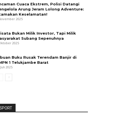
ncaman Cuaca Ekstrem, Polisi Datangi
engelola Arung Jeram Lolong Adventure:
tamakan Keselamatan!
November 2025
isata Bukan Milik Investor, Tapi Milik
asyarakat Subang Sepenuhnya
Oktober 2025
ibuan Buku Rusak Terendam Banjir di
MPN 1 Telukjambe Barat
 Juli 2025
SPORT