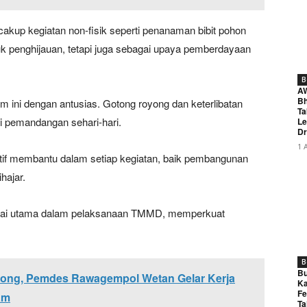
akup kegiatan non-fisik seperti penanaman bibit pohon
tuk penghijauan, tetapi juga sebagai upaya pemberdayaan
B
A
Bh
ini dengan antusias. Gotong royong dan keterlibatan
Ta
pemandangan sehari-hari.
Le
Dr
1 
tif membantu dalam setiap kegiatan, baik pembangunan
hajar.
ilai utama dalam pelaksanaan TMMD, memperkuat
B
Bu
ong, Pemdes Rawagempol Wetan Gelar Kerja
Ka
Fe
am
Ta