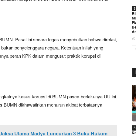
B
Ri
al
Pi
Be
A
20
BUMN. Pasal ini secara tegas menyebutkan bahwa direksi,
ukan penyelenggara negara. Ketentuan inilah yang
snya peran KPK dalam mengusut praktik korupsi di
Week
e PRO
Company
ngkatnya kasus korupsi di BUMN pasca-berlakunya UU ini.
ritas BUMN dikhawatirkan menurun akibat terbatasnya
About
Contact us
B
Subscription Plans
, Jaksa Utama Madya Luncurkan 3 Buku Hukum
Ke