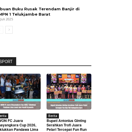
ibuan Buku Rusak Terendam Banjir di
MPN 1 Telukjambe Barat
 Juli 2025
SPORT
erita
Berita
WON FC Juara
Bupati Antonius Ginting
ayangkara Cup 2026,
Serahkan Trofi Juara
klukkan Pandawa Lima
Pelari Tercepat Fun Run