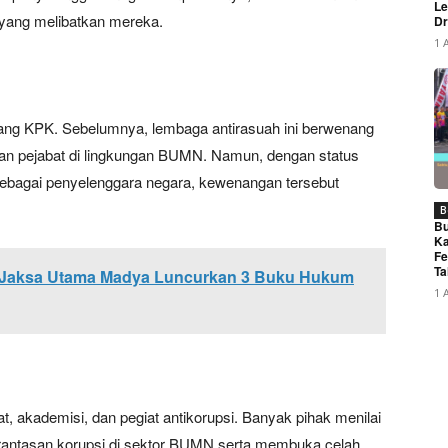
Le
 yang melibatkan mereka.
Dr
1 
g KPK. Sebelumnya, lembaga antirasuah ini berwenang
an pejabat di lingkungan BUMN. Namun, dengan status
sebagai penyelenggara negara, kewenangan tersebut
B
Bu
Ka
Fe
Ta
, Jaksa Utama Madya Luncurkan 3 Buku Hukum
1 
at, akademisi, dan pegiat antikorupsi. Banyak pihak menilai
rantasan korupsi di sektor BUMN serta membuka celah