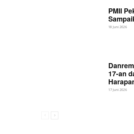
PMII Pe
Sampaik
18 Juni 2026
Danrem
17-an d
Harapan
17 Juni 2026