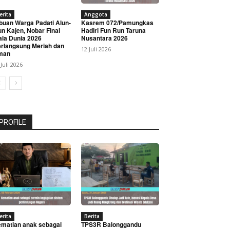
erita
Anggota
buan Warga Padati Alun-
Kasrem 072/Pamungkas
un Kajen, Nobar Final
Hadiri Fun Run Taruna
ala Dunia 2026
Nusantara 2026
rlangsung Meriah dan
12 Juli 2026
man
 Juli 2026
PROFILE
erita
Berita
matian anak sebagai
TPS3R Balonggandu