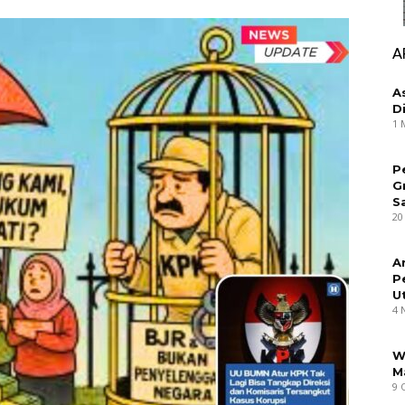
A
A
D
1 
P
G
S
20
A
P
U
4 
W
M
9 