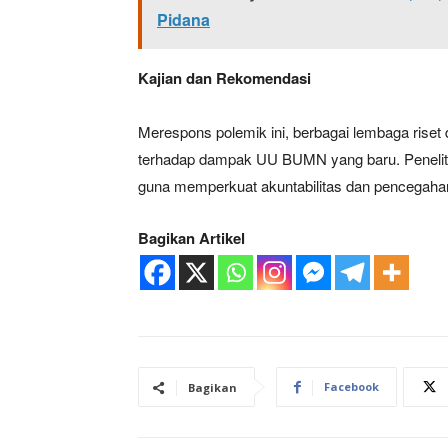
Pidana
Kajian dan Rekomendasi
SUBSCRIB
Merespons polemik ini, berbagai lembaga riset 
Bagikan Artikel
terhadap dampak UU BUMN yang baru. Peneliti
guna memperkuat akuntabilitas dan pencegaha
Berita Lainnya
Dr.Fri Ha
Bagikan Artikel
Facebook
Bagikan