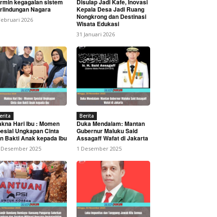
rmin kegagalan sistem
Disulap Jadi Kafe, Inovasi
rlindungan Nagara
Kepala Desa Jadi Ruang
Nongkrong dan Destinasi
Februari 2026
Wisata Edukasi
31 Januari 2026
Pidana
erita
Berita
kna Hari Ibu : Momen
Duka Mendalam: Mantan
esial Ungkapan Cinta
Gubernur Maluku Said
n Bakti Anak kepada Ibu
Assagaff Wafat di Jakarta
 Desember 2025
1 Desember 2025