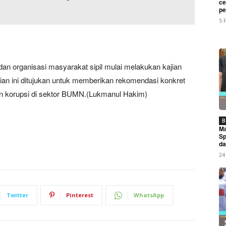
ce
My account
pe
5 
E NOW
dan organisasi masyarakat sipil mulai melakukan kajian
an ini ditujukan untuk memberikan rekomendasi konkret
n korupsi di sektor BUMN.(Lukmanul Hakim)
rtono SH,MH, Jaksa Utama Madya Luncurkan 3 Buku Hukum 
B
Ma
Sp
da
24
Twitter
Pinterest
WhatsApp