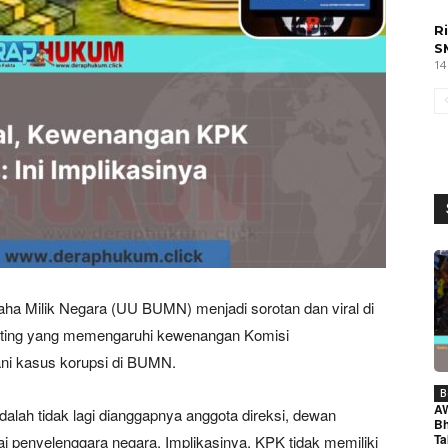
R
S
14
a Milik Negara (UU BUMN) menjadi sorotan dan viral di
enting yang memengaruhi kewenangan Komisi
i kasus korupsi di BUMN.
B
A
 adalah tidak lagi dianggapnya anggota direksi, dewan
Bh
Ta
penyelenggara negara. Implikasinya, KPK tidak memiliki