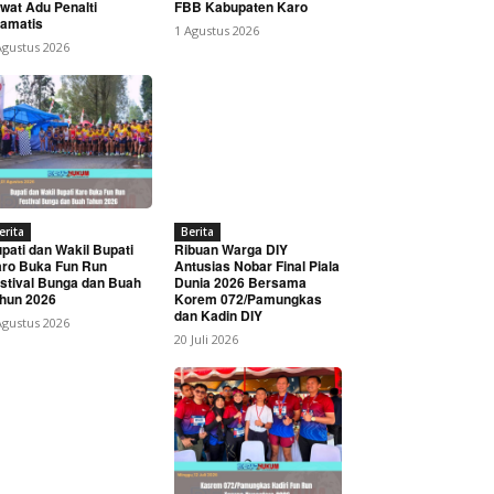
wat Adu Penalti
FBB Kabupaten Karo
amatis
1 Agustus 2026
Agustus 2026
erita
Berita
pati dan Wakil Bupati
Ribuan Warga DIY
ro Buka Fun Run
Antusias Nobar Final Piala
stival Bunga dan Buah
Dunia 2026 Bersama
hun 2026
Korem 072/Pamungkas
dan Kadin DIY
Agustus 2026
20 Juli 2026