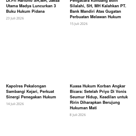
Dr.Fri Hartono SH,MH, Jaksa
Pengacara Kondang Boin
Utama Madya Luncurkan 3
Silalahi, SH, MH Kalahkan PT.
Buku Hukum Pidana
Bank Mandiri Atas Gugatan
Perbuatan Melawan Hukum
23 Juli 2026
15 Juli 2026
Kapolres Pekalongan
Kuasa Hukum Korban Angkar
Sambangi Kejari, Perkuat
Bicara: Setelah Priyo Di Vonis
Sinergi Penegakan Hukum
Seumur Hidup, Keadilan untuk
Ririn Diharapkan Berujung
14 Juli 2026
Hukuman Mati
8 Juli 2026