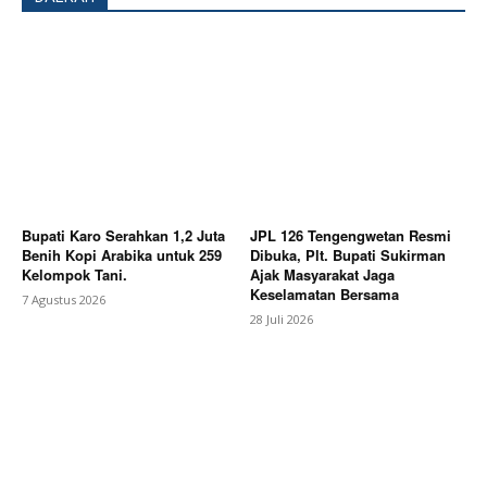
Company
About
Contact us
Subscription Plans
My account
Bupati Karo Serahkan 1,2 Juta
JPL 126 Tengengwetan Resmi
Benih Kopi Arabika untuk 259
Dibuka, Plt. Bupati Sukirman
Bagikan Artikel
Kelompok Tani.
Ajak Masyarakat Jaga
Keselamatan Bersama
7 Agustus 2026
28 Juli 2026
Berita Lainnya
Kebakaran Hebat Hanguskan Gudang
Tokma di Kosambi KARAWANG