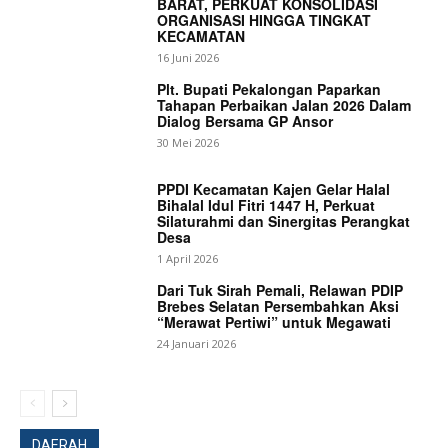
BARAT, PERKUAT KONSOLIDASI
ORGANISASI HINGGA TINGKAT
KECAMATAN
16 Juni 2026
Plt. Bupati Pekalongan Paparkan
Tahapan Perbaikan Jalan 2026 Dalam
News Week
Dialog Bersama GP Ansor
Magazine PRO
30 Mei 2026
PPDI Kecamatan Kajen Gelar Halal
Bihalal Idul Fitri 1447 H, Perkuat
Silaturahmi dan Sinergitas Perangkat
Desa
1 April 2026
Dari Tuk Sirah Pemali, Relawan PDIP
Brebes Selatan Persembahkan Aksi
“Merawat Pertiwi” untuk Megawati
24 Januari 2026
SUBSCRIBE NOW
DAERAH