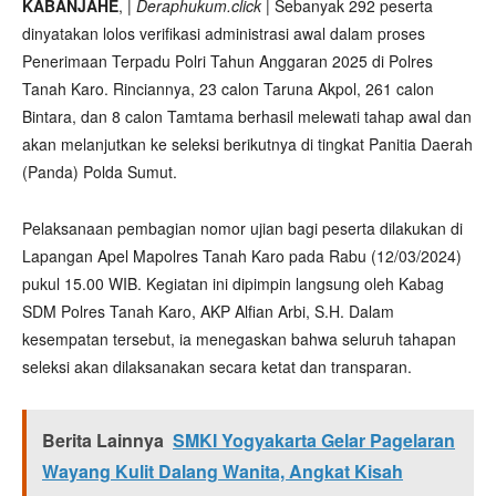
KABANJAHE
, |
Deraphukum.click
| Sebanyak 292 peserta
dinyatakan lolos verifikasi administrasi awal dalam proses
Penerimaan Terpadu Polri Tahun Anggaran 2025 di Polres
Tanah Karo. Rinciannya, 23 calon Taruna Akpol, 261 calon
Bintara, dan 8 calon Tamtama berhasil melewati tahap awal dan
akan melanjutkan ke seleksi berikutnya di tingkat Panitia Daerah
(Panda) Polda Sumut.
Pelaksanaan pembagian nomor ujian bagi peserta dilakukan di
Lapangan Apel Mapolres Tanah Karo pada Rabu (12/03/2024)
pukul 15.00 WIB. Kegiatan ini dipimpin langsung oleh Kabag
SDM Polres Tanah Karo, AKP Alfian Arbi, S.H. Dalam
kesempatan tersebut, ia menegaskan bahwa seluruh tahapan
seleksi akan dilaksanakan secara ketat dan transparan.
Berita Lainnya
SMKI Yogyakarta Gelar Pagelaran
Wayang Kulit Dalang Wanita, Angkat Kisah