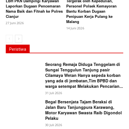
LBH PKN Dampingi Karyawan
Tergerak oleh Kepedulian,
Laporkan Dugaan Pencemaran
Personel Polsek Kemayoran
Nama Baik dan Fitnah ke Polres
Bantu Korban Dugaan
Cianjur
Penipuan Kerja Pulang ke
Malang
27 Juni 2026
14 Juni 2026
Peristiwa
Seorang Remaja Diduga Tenggelam di
Sungai Tenggulun Tanjung pasir
Cilamaya Wetan Hanya sepeda korban
yang ada di jembatan,Tim BPBD dan
warga setempat Melakukan Pencarian...
31 Juli 2026
Begal Bersenjata Tajam Beraksi di
Jalan Baru Tanjungpura Karawang,
Motor Karyawan Swasta Raib Digondol
Pelaku
30 Juli 2026