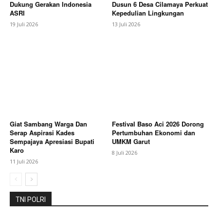
Dukung Gerakan Indonesia
Dusun 6 Desa Cilamaya Perkuat
Company
ASRI
Kepedulian Lingkungan
19 Juli 2026
13 Juli 2026
About
Contact us
Subscription Plans
My account
Bagikan Artikel
Giat Sambang Warga Dan
Festival Baso Aci 2026 Dorong
Serap Aspirasi Kades
Pertumbuhan Ekonomi dan
Berita Lainnya
Perkuat Pengawasan, Pemkab Bekasi
Sempajaya Apresiasi Bupati
UMKM Garut
Maksimalkan Potensi Pendapatan dari Sektor Air
Karo
8 Juli 2026
Tanah
11 Juli 2026
TNI POLRI