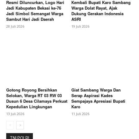
Resmi Diluncurkan, Logo Hari
Kembali Bupati Karo Sambang
Jadi Kabupaten Bekasi ke-76
Warga Dolat Rayat, Ajak
Jadi Simbol Semangat Warga
Dukung Gerakan Indonesia
Sambut Hari Jadi Daerah
ASRI
28 Juli 2026
19 Juli 2026
Gotong Royong Bersihkan
Giat Sambang Warga Dan
Selokan, Warga RT 03 RW 03
Serap Aspirasi Kades
Dusun 6 Desa Cilamaya Perkuat
Sempajaya Apresiasi Bupati
Kepedulian Lingkungan
Karo
13 Juli 2026
11 Juli 2026
TNI POLRI