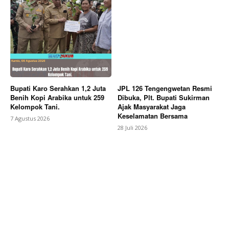
Company
About
Contact us
Subscription Plans
My account
Bupati Karo Serahkan 1,2 Juta
JPL 126 Tengengwetan Resmi
Benih Kopi Arabika untuk 259
Dibuka, Plt. Bupati Sukirman
Bagikan Artikel
Kelompok Tani.
Ajak Masyarakat Jaga
Keselamatan Bersama
7 Agustus 2026
28 Juli 2026
Berita Lainnya
PKDI Resmi Kukuhkan Pengurus DPC
Kabupaten Pekalongan, Siap Perkuat Sinergi dan
Perjuangkan Kemajuan Desa