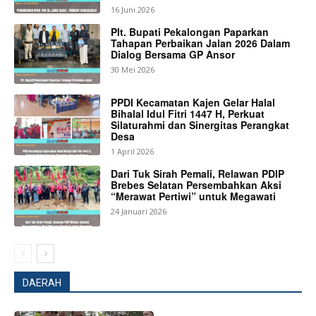
16 Juni 2026
Plt. Bupati Pekalongan Paparkan
Tahapan Perbaikan Jalan 2026 Dalam
News Week
Dialog Bersama GP Ansor
Magazine PRO
30 Mei 2026
PPDI Kecamatan Kajen Gelar Halal
Bihalal Idul Fitri 1447 H, Perkuat
Silaturahmi dan Sinergitas Perangkat
Desa
1 April 2026
Dari Tuk Sirah Pemali, Relawan PDIP
Brebes Selatan Persembahkan Aksi
“Merawat Pertiwi” untuk Megawati
24 Januari 2026
SUBSCRIBE NOW
DAERAH