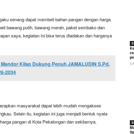
ngaku senang dapat membeli bahan pangan dengan harga
beli bawang putih, bawang merah, paket sembako dan
apan saya, kegiatan ini bisa terus diadakan dan harganya
B
Ke
ce
pe
 : Mandor Kilap Dukung Penuh JAMALUDIN S.Pd.
5 
Week
26-2034
e PRO
Company
harapkan masyarakat dapat lebih mudah mengakses
About
kau. Selain itu, kegiatan ini juga menjadi bentuk nyata
Contact us
harga pangan di Kota Pekalongan dan sekitarnya.
B
Ma
Subscription Plans
Sp