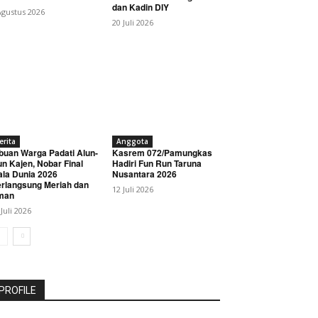
dan Kadin DIY
Agustus 2026
20 Juli 2026
erita
Anggota
buan Warga Padati Alun-
Kasrem 072/Pamungkas
un Kajen, Nobar Final
Hadiri Fun Run Taruna
ala Dunia 2026
Nusantara 2026
rlangsung Meriah dan
12 Juli 2026
man
 Juli 2026
PROFILE