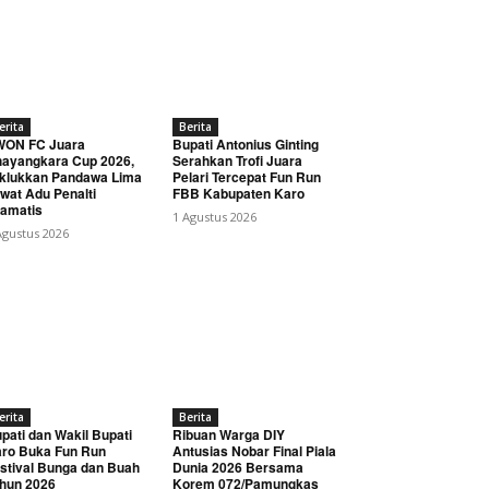
erita
Berita
WON FC Juara
Bupati Antonius Ginting
ayangkara Cup 2026,
Serahkan Trofi Juara
klukkan Pandawa Lima
Pelari Tercepat Fun Run
wat Adu Penalti
FBB Kabupaten Karo
amatis
1 Agustus 2026
Agustus 2026
erita
Berita
pati dan Wakil Bupati
Ribuan Warga DIY
ro Buka Fun Run
Antusias Nobar Final Piala
stival Bunga dan Buah
Dunia 2026 Bersama
hun 2026
Korem 072/Pamungkas