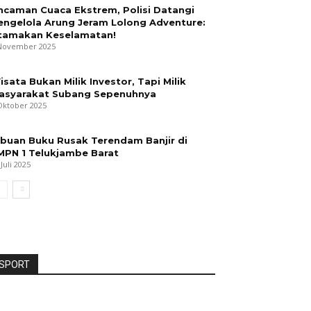
ncaman Cuaca Ekstrem, Polisi Datangi
engelola Arung Jeram Lolong Adventure:
tamakan Keselamatan!
November 2025
isata Bukan Milik Investor, Tapi Milik
asyarakat Subang Sepenuhnya
Oktober 2025
ibuan Buku Rusak Terendam Banjir di
MPN 1 Telukjambe Barat
 Juli 2025
SPORT