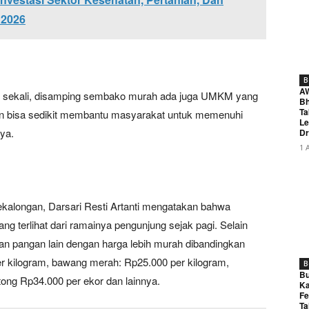
 2026
B
A
aik sekali, disamping sembako murah ada juga UMKM yang
Bh
Ta
n bisa sedikit membantu masyarakat untuk memenuhi
Le
nya.
Dr
1 
ekalongan, Darsari Resti Artanti mengatakan bahwa
ng terlihat dari ramainya pengunjung sejak pagi. Selain
an pangan lain dengan harga lebih murah dibandingkan
per kilogram, bawang merah: Rp25.000 per kilogram,
B
Bu
ong Rp34.000 per ekor dan lainnya.
Ka
Fe
Ta