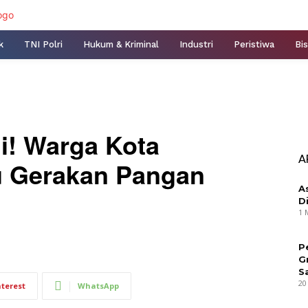
k
TNI Polri
Hukum & Kriminal
Industri
Peristiwa
Bis
i! Warga Kota
A
u Gerakan Pangan
A
D
1 
P
G
S
20
nterest
WhatsApp