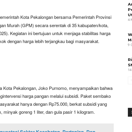
A
P
U
emerintah Kota Pekalongan bersama Pemerintah Provinsi
4 
an Murah (GPM) secara serentak di 35 kabupaten/kota,
). Kegiatan ini bertujuan untuk menjaga stabilitas harga
W
M
k dengan harga lebih terjangkau bagi masyarakat.
9 
R
S
14
a Kota Pekalongan, Joko Purnomo, menyampaikan bahwa
ntervensi harga pangan melalui subsidi. Paket sembako
asyarakat hanya dengan Rp75.000, berkat subsidi yang
, minyak goreng 1 liter, dan gula pasir 1 kilogram.
vestasi Sektor Kesehatan, Pertanian, Dan