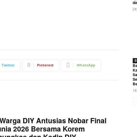
da
My account
24
E NOW
B
Twitter
Pinterest
WhatsApp
Ba
ru KDM : Subsidi Sekolah di Jabar Kini Syaratkan Pengelola
Ka
Sa
Se
Be
14
Warga DIY Antusias Nobar Final
unia 2026 Bersama Korem
mungkas dan Kadin DIY