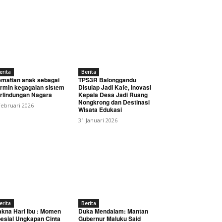
erita
Berita
matian anak sebagai
TPS3R Balonggandu
rmin kegagalan sistem
Disulap Jadi Kafe, Inovasi
rlindungan Nagara
Kepala Desa Jadi Ruang
Nongkrong dan Destinasi
Februari 2026
Wisata Edukasi
31 Januari 2026
erita
Berita
kna Hari Ibu : Momen
Duka Mendalam: Mantan
esial Ungkapan Cinta
Gubernur Maluku Said