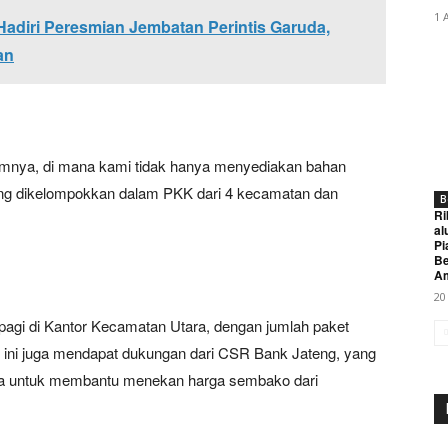
1 
adiri Peresmian Jembatan Perintis Garuda,
an
mnya, di mana kami tidak hanya menyediakan bahan
ng dikelompokkan dalam PKK dari 4 kecamatan dan
B
Ri
al
Pi
Be
A
20
pagi di Kantor Kecamatan Utara, dengan jumlah paket
 ini juga mendapat dukungan dari CSR Bank Jateng, yang
uta untuk membantu menekan harga sembako dari