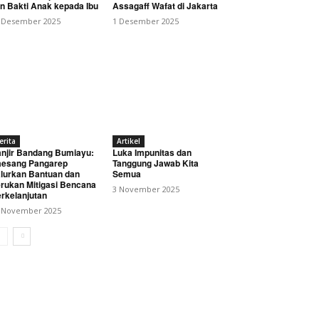
n Bakti Anak kepada Ibu
Assagaff Wafat di Jakarta
 Desember 2025
1 Desember 2025
erita
Artikel
njir Bandang Bumiayu:
Luka Impunitas dan
an Sampah
esang Pangarep
Tanggung Jawab Kita
lurkan Bantuan dan
Semua
rukan Mitigasi Bencana
3 November 2025
rkelanjutan
 November 2025