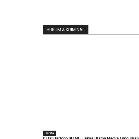
HUKUM & KRIMINAL
Berita
Dr.Fri Hartono SH,MH, Jaksa Utama Madya Luncurkan