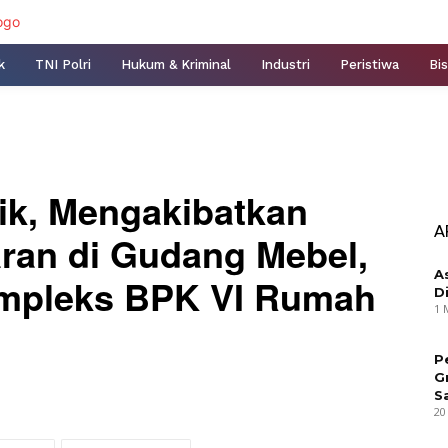
k
TNI Polri
Hukum & Kriminal
Industri
Peristiwa
Bis
ik, Mengakibatkan
A
aran di Gudang Mebel,
A
Kompleks BPK VI Rumah
D
1 
P
G
S
20