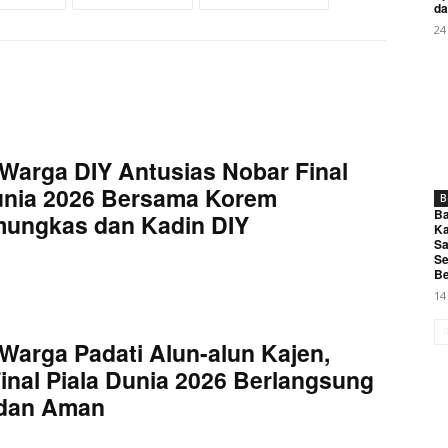
da
24
Warga DIY Antusias Nobar Final
unia 2026 Bersama Korem
B
Ba
mungkas dan Kadin DIY
Ka
Sa
Se
Be
14
Warga Padati Alun-alun Kajen,
inal Piala Dunia 2026 Berlangsung
 dan Aman