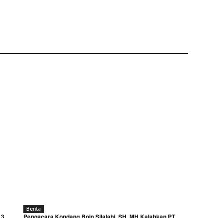
Berita
 3
Pengacara Kondang Boin Silalahi, SH, MH Kalahkan PT.