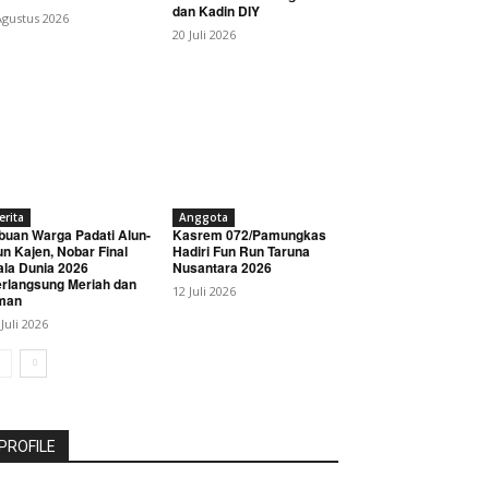
dan Kadin DIY
Agustus 2026
20 Juli 2026
erita
Anggota
buan Warga Padati Alun-
Kasrem 072/Pamungkas
un Kajen, Nobar Final
Hadiri Fun Run Taruna
ala Dunia 2026
Nusantara 2026
rlangsung Meriah dan
12 Juli 2026
man
 Juli 2026
PROFILE