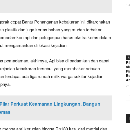
1 
gerak cepat Bantu Penanganan kebakaran ini, dikarenakan
n plastik dan juga kertas bahan yang mudah terbakar
 memadamkan api dan petugaspun harus ekstra keras dalam
ut mengamankan di lokasi kejadian.
B
gas pemadaman, akhirnya, Api bisa di padamkan dan dapat
Ri
al
i kejadian kebakaran tersebut yang membakar sebuah
Pi
Be
n terdapat ada tiga rumah milik warga sekitar kejadian
A
apnya.
20
ga Pilar Perkuat Keamanan Lingkungan, Bangun
ibmas
n mengalami kerugian hingga Rp180 juta. dari matrial dan