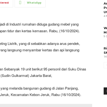
nterest
WhatsApp
A
P
U
4 
jadi di Industri rumahan diduga gudang mebel yang
W
an tidur dan kertas kemasan. Rabu, (16/10/2024).
M
9 
ting Listrik, yang di sebabkan adanya arus pendek,
R
 yang langsung menyambar kertas dan api langsung
S
14
 Sebanyak 19 unit berikut 95 personil dari Suku Dinas
Sudin Gulkarmat) Jakarta Barat,
yang melanda bangunan gudang di Jalan Panjang,
Jeruk, Kecamatan Kebon Jeruk, Rabu (16/10/2024).