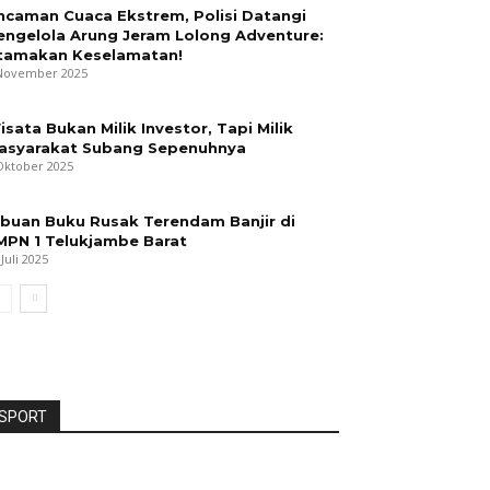
ncaman Cuaca Ekstrem, Polisi Datangi
engelola Arung Jeram Lolong Adventure:
tamakan Keselamatan!
November 2025
isata Bukan Milik Investor, Tapi Milik
asyarakat Subang Sepenuhnya
Oktober 2025
ibuan Buku Rusak Terendam Banjir di
MPN 1 Telukjambe Barat
 Juli 2025
SPORT