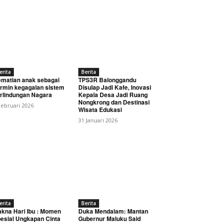
erita
Berita
matian anak sebagai
TPS3R Balonggandu
rmin kegagalan sistem
Disulap Jadi Kafe, Inovasi
rlindungan Nagara
Kepala Desa Jadi Ruang
Nongkrong dan Destinasi
Februari 2026
Wisata Edukasi
31 Januari 2026
erita
Berita
kna Hari Ibu : Momen
Duka Mendalam: Mantan
esial Ungkapan Cinta
Gubernur Maluku Said