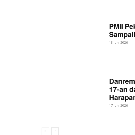
PMII Pe
Sampaik
18 Juni 2026
Danrem
17-an d
Harapan
17 Juni 2026