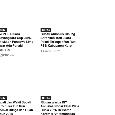
erita
Berita
WON FC Juara
Bupati Antonius Ginting
ayangkara Cup 2026,
Serahkan Trofi Juara
klukkan Pandawa Lima
Pelari Tercepat Fun Run
wat Adu Penalti
FBB Kabupaten Karo
amatis
1 Agustus 2026
Agustus 2026
erita
Berita
pati dan Wakil Bupati
Ribuan Warga DIY
ro Buka Fun Run
Antusias Nobar Final Piala
stival Bunga dan Buah
Dunia 2026 Bersama
hun 2026
Korem 072/Pamungkas