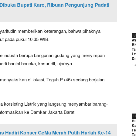
Dibuka Bupati Karo, Ribuan Pengunjung Padati
Syarifudin memberikan keterangan, bahwa pihaknya
B
ut pada pukul 10.35 WIB.
A
Bh
Ta
Le
e industri berupa bangunan gudang yang menyimpan
Dr
rti bantal boneka, kasur dll, ujarnya.
1 
menyaksikan di lokasi, Teguh.P (46) sedang berjalan
.
ya korsleting Listrik yang langsung menyambar barang-
nformasikan ke Damkar Jakarta Barat.
B
Bu
Ka
Fe
 Hadiri Konser GeMa Merah Putih Harlah Ke-14
Ta