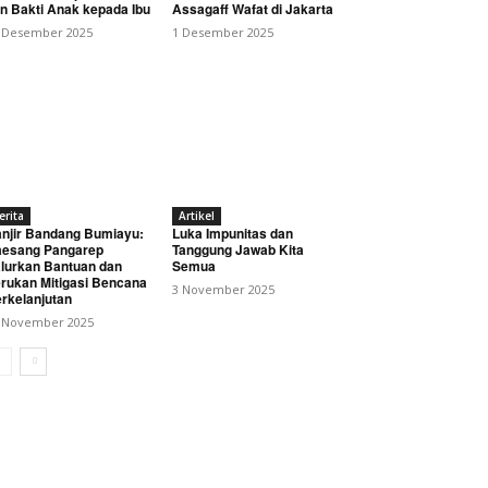
n Bakti Anak kepada Ibu
Assagaff Wafat di Jakarta
 Desember 2025
1 Desember 2025
erita
Artikel
njir Bandang Bumiayu:
Luka Impunitas dan
esang Pangarep
Tanggung Jawab Kita
lurkan Bantuan dan
Semua
rukan Mitigasi Bencana
3 November 2025
rkelanjutan
 November 2025