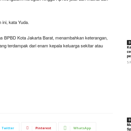
ini, kata Yuda.
ugas BPBD Kota Jakarta Barat, menambahkan keterangan,
B
g terdampak dari enam kepala keluarga sekitar atau
Ke
ce
pe
5 
B
Ma
Twitter
Pinterest
WhatsApp
Sp